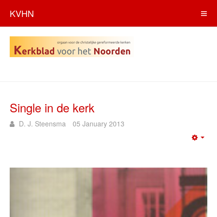
KVHN
Single in de kerk
D. J. Steensma
05 January 2013
Emp