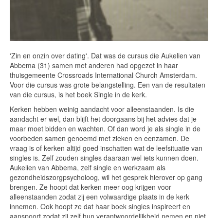
'Zin en onzin over dating'. Dat was de cursus die Aukelien van
Abbema (31) samen met anderen had opgezet in haar
thuisgemeente Crossroads International Church Amsterdam.
Voor die cursus was grote belangstelling. Een van de resultaten
van die cursus, is het boek Single in de kerk.
Kerken hebben weinig aandacht voor alleenstaanden. Is die
aandacht er wel, dan blijft het doorgaans bij het advies dat je
maar moet bidden en wachten. Of dan word je als single in de
voorbeden samen genoemd met zieken en eenzamen. De
vraag is of kerken altijd goed inschatten wat de leefsituatie van
singles is. Zelf zouden singles daaraan wel iets kunnen doen.
Aukelien van Abbema, zelf single en werkzaam als
gezondheidszorgpsycholoog, wil het gesprek hierover op gang
brengen. Ze hoopt dat kerken meer oog krijgen voor
alleenstaanden zodat zij een volwaardige plaats in de kerk
innemen. Ook hoopt ze dat haar boek singles inspireert en
aanspoort zodat zij zelf hun verantwoordelijkheid nemen en niet