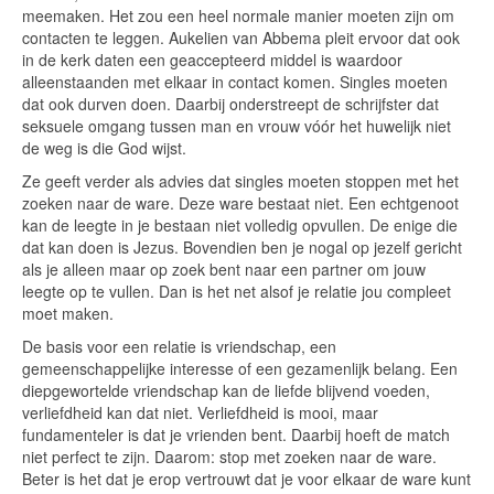
meemaken. Het zou een heel normale manier moeten zijn om
contacten te leggen. Aukelien van Abbema pleit ervoor dat ook
in de kerk daten een geaccepteerd middel is waardoor
alleenstaanden met elkaar in contact komen. Singles moeten
dat ook durven doen. Daarbij onderstreept de schrijfster dat
seksuele omgang tussen man en vrouw vóór het huwelijk niet
de weg is die God wijst.
Ze geeft verder als advies dat singles moeten stoppen met het
zoeken naar de ware. Deze ware bestaat niet. Een echtgenoot
kan de leegte in je bestaan niet volledig opvullen. De enige die
dat kan doen is Jezus. Bovendien ben je nogal op jezelf gericht
als je alleen maar op zoek bent naar een partner om jouw
leegte op te vullen. Dan is het net alsof je relatie jou compleet
moet maken.
De basis voor een relatie is vriendschap, een
gemeenschappelijke interesse of een gezamenlijk belang. Een
diepgewortelde vriendschap kan de liefde blijvend voeden,
verliefdheid kan dat niet. Verliefdheid is mooi, maar
fundamenteler is dat je vrienden bent. Daarbij hoeft de match
niet perfect te zijn. Daarom: stop met zoeken naar de ware.
Beter is het dat je erop vertrouwt dat je voor elkaar de ware kunt