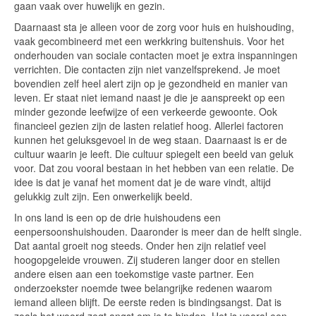
gaan vaak over huwelijk en gezin.
Daarnaast sta je alleen voor de zorg voor huis en huishouding,
vaak gecombineerd met een werkkring buitenshuis. Voor het
onderhouden van sociale contacten moet je extra inspanningen
verrichten. Die contacten zijn niet vanzelfsprekend. Je moet
bovendien zelf heel alert zijn op je gezondheid en manier van
leven. Er staat niet iemand naast je die je aanspreekt op een
minder gezonde leefwijze of een verkeerde gewoonte. Ook
financieel gezien zijn de lasten relatief hoog. Allerlei factoren
kunnen het geluksgevoel in de weg staan. Daarnaast is er de
cultuur waarin je leeft. Die cultuur spiegelt een beeld van geluk
voor. Dat zou vooral bestaan in het hebben van een relatie. De
idee is dat je vanaf het moment dat je de ware vindt, altijd
gelukkig zult zijn. Een onwerkelijk beeld.
In ons land is een op de drie huishoudens een
eenpersoonshuishouden. Daaronder is meer dan de helft single.
Dat aantal groeit nog steeds. Onder hen zijn relatief veel
hoogopgeleide vrouwen. Zij studeren langer door en stellen
andere eisen aan een toekomstige vaste partner. Een
onderzoekster noemde twee belangrijke redenen waarom
iemand alleen blijft. De eerste reden is bindingsangst. Dat is
zoals het woord zegt angst om je te binden. Het is vooral een