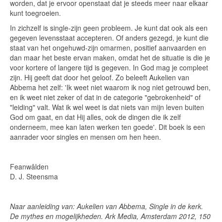
worden, dat je ervoor openstaat dat je steeds meer naar elkaar
kunt toegroeien.
In zichzelf is single-zijn geen probleem. Je kunt dat ook als een
gegeven levensstaat accepteren. Of anders gezegd, je kunt die
staat van het ongehuwd-zijn omarmen, positief aanvaarden en
dan maar het beste ervan maken, omdat het de situatie is die je
voor kortere of langere tijd is gegeven. In God mag je compleet
zijn. Hij geeft dat door het geloof. Zo beleeft Aukelien van
Abbema het zelf: 'Ik weet niet waarom ik nog niet getrouwd ben,
en ik weet niet zeker of dat in de categorie "gebrokenheid" of
"leiding" valt. Wat ik wel weet is dat niets van mijn leven buiten
God om gaat, en dat Hij alles, ook de dingen die ik zelf
onderneem, mee kan laten werken ten goede'. Dit boek is een
aanrader voor singles en mensen om hen heen.
Feanwâlden
D. J. Steensma
Naar aanleiding van: Aukelien van Abbema, Single in de kerk.
De mythes en mogelijkheden. Ark Media, Amsterdam 2012, 150