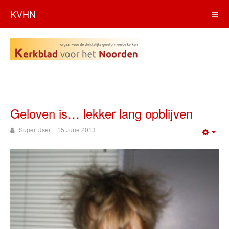
KVHN
Geloven is… lekker lang opblijven
Super User
15 June 2013
Emp