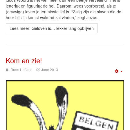
Gods Woord is het wel méér dan ‘een beetje vervelend’. Het is
letterlijk en figuurlijk de hel. Daarom: wees voorbereid, als je
(eeuwige) leven je tenminste lief is. “Zalig zijn die slaven die de
heer bij zijn komst wakend zal vinden,” zegt Jezus.
Lees meer: Geloven is… lekker lang opblijven
Kom en zie!
Bram Hofland
09 June 2013
Emp