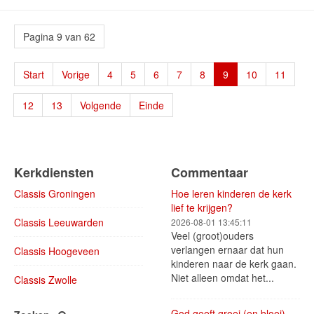
Pagina 9 van 62
Start
Vorige
4
5
6
7
8
9
10
11
12
13
Volgende
Einde
Kerkdiensten
Commentaar
Classis Groningen
Hoe leren kinderen de kerk
lief te krijgen?
Classis Leeuwarden
2026-08-01 13:45:11
Veel (groot)ouders
verlangen ernaar dat hun
Classis Hoogeveen
kinderen naar de kerk gaan.
Niet alleen omdat het...
Classis Zwolle
God geeft groei (en bloei)