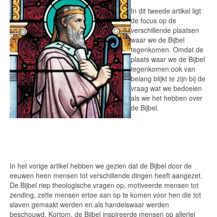
In dit tweede artikel ligt
de focus op de
verschillende plaatsen
waar we de Bijbel
tegenkomen. Omdat de
plaats waar we de Bijbel
tegenkomen ook van
belang blijkt te zijn bij de
vraag wat we bedoelen
als we het hebben over
de Bijbel.
In het vorige artikel hebben we gezien dat de Bijbel door de
eeuwen heen mensen tot verschillende dingen heeft aangezet.
De Bijbel riep theologische vragen op, motiveerde mensen tot
zending, zette mensen ertoe aan op te komen voor hen die tot
slaven gemaakt werden en als handelswaar werden
beschouwd. Kortom, de Bijbel inspireerde mensen op allerlei