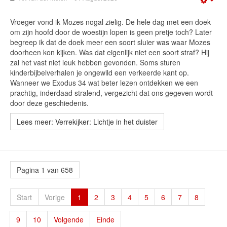
Emp
Vroeger vond ik Mozes nogal zielig. De hele dag met een doek
om zijn hoofd door de woestijn lopen is geen pretje toch? Later
begreep ik dat de doek meer een soort sluier was waar Mozes
doorheen kon kijken. Was dat eigenlijk niet een soort straf? Hij
zal het vast niet leuk hebben gevonden. Soms sturen
kinderbijbelverhalen je ongewild een verkeerde kant op.
Wanneer we Exodus 34 wat beter lezen ontdekken we een
prachtig, inderdaad stralend, vergezicht dat ons gegeven wordt
door deze geschiedenis.
Lees meer: Verrekijker: Lichtje in het duister
Pagina 1 van 658
Start
Vorige
1
2
3
4
5
6
7
8
9
10
Volgende
Einde