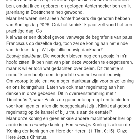
ben, omdat ik een geboren en getogen Achterhoeker ben en ik
jarenlang in Doetinchem heb gewoond.
Maar het waren niet alleen Achterhoekers die genoten hebben
van Koningsdag 2025. Ook het koninklijk paar zelf vond het een
prachtige dag. Oo
k al was er een dubbel gevoel vanwege de begrafenis van paus
Franciscus op dezelfde dag, toch zei de koning aan het einde
van de feestdag: ‘Wij zijn jullie eeuwig dankbaar!’
Eeuwig dankbaar
. Die woorden bleven nog een poosje in m’n
hoofd zitten. Ik ben niet van plan deze woorden te exegetiseren,
maar ik wil er toch wat gedachten over delen. Dit zinnetje is
namelijk een beetje een degradatie van het woord ‘eeuwig’.
Om voorop te stellen: we mogen dankbaar zijn voor onze koning
en ons koningshuis. Laten we ook maar regelmatig aan hen
denken in onze gebeden. Dit in overeenstemming met 1
Timotheüs 2, waar Paulus de gemeente oproept om te bidden
voor koningen en allen die hooggeplaatst zijn. Klinkt dat gebed
regelmatig op de kansel of bij u thuis aan de eettafel?
Maar onze koning en geen enkele andere machthebber hier op
aarde is een
eeuwige
koning. Een
eeuwige
Koning is alleen de
‘Koning der koningen en Here der Heren’ (1 Tim. 6:15). Onze
Here Jezus Christus.