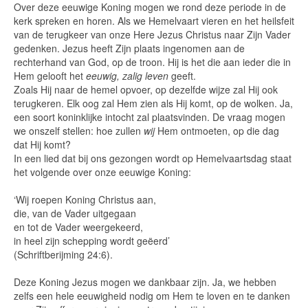
Over deze eeuwige Koning mogen we rond deze periode in de
kerk spreken en horen. Als we Hemelvaart vieren en het heilsfeit
van de terugkeer van onze Here Jezus Christus naar Zijn Vader
gedenken. Jezus heeft Zijn plaats ingenomen aan de
rechterhand van God, op de troon. Hij is het die aan ieder die in
Hem gelooft het
eeuwig, zalig leven
geeft.
Zoals Hij naar de hemel opvoer, op dezelfde wijze zal Hij ook
terugkeren. Elk oog zal Hem zien als Hij komt, op de wolken. Ja,
een soort koninklijke intocht zal plaatsvinden. De vraag mogen
we onszelf stellen: hoe zullen
wij
Hem ontmoeten, op die dag
dat Hij komt?
In een lied dat bij ons gezongen wordt op Hemelvaartsdag staat
het volgende over onze eeuwige Koning:
‘Wij roepen Koning Christus aan,
die, van de Vader uitgegaan
en tot de Vader weergekeerd,
in heel zijn schepping wordt geëerd’
(Schriftberijming 24:6).
Deze Koning Jezus mogen we dankbaar zijn. Ja, we hebben
zelfs een hele eeuwigheid nodig om Hem te loven en te danken