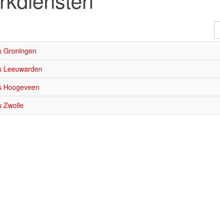
rkdiensten
T
#
s Groningen
is Leeuwarden
is Hoogeveen
s Zwolle