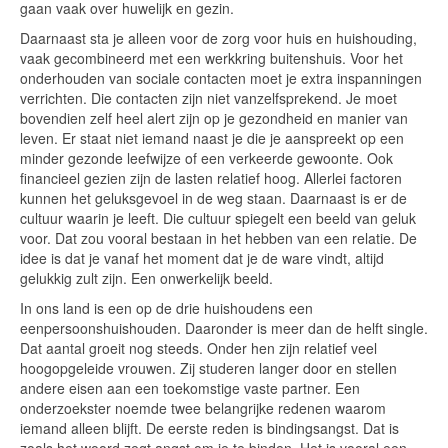
gaan vaak over huwelijk en gezin.
Daarnaast sta je alleen voor de zorg voor huis en huishouding,
vaak gecombineerd met een werkkring buitenshuis. Voor het
onderhouden van sociale contacten moet je extra inspanningen
verrichten. Die contacten zijn niet vanzelfsprekend. Je moet
bovendien zelf heel alert zijn op je gezondheid en manier van
leven. Er staat niet iemand naast je die je aanspreekt op een
minder gezonde leefwijze of een verkeerde gewoonte. Ook
financieel gezien zijn de lasten relatief hoog. Allerlei factoren
kunnen het geluksgevoel in de weg staan. Daarnaast is er de
cultuur waarin je leeft. Die cultuur spiegelt een beeld van geluk
voor. Dat zou vooral bestaan in het hebben van een relatie. De
idee is dat je vanaf het moment dat je de ware vindt, altijd
gelukkig zult zijn. Een onwerkelijk beeld.
In ons land is een op de drie huishoudens een
eenpersoonshuishouden. Daaronder is meer dan de helft single.
Dat aantal groeit nog steeds. Onder hen zijn relatief veel
hoogopgeleide vrouwen. Zij studeren langer door en stellen
andere eisen aan een toekomstige vaste partner. Een
onderzoekster noemde twee belangrijke redenen waarom
iemand alleen blijft. De eerste reden is bindingsangst. Dat is
zoals het woord zegt angst om je te binden. Het is vooral een