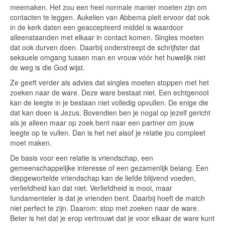
meemaken. Het zou een heel normale manier moeten zijn om
contacten te leggen. Aukelien van Abbema pleit ervoor dat ook
in de kerk daten een geaccepteerd middel is waardoor
alleenstaanden met elkaar in contact komen. Singles moeten
dat ook durven doen. Daarbij onderstreept de schrijfster dat
seksuele omgang tussen man en vrouw vóór het huwelijk niet
de weg is die God wijst.
Ze geeft verder als advies dat singles moeten stoppen met het
zoeken naar de ware. Deze ware bestaat niet. Een echtgenoot
kan de leegte in je bestaan niet volledig opvullen. De enige die
dat kan doen is Jezus. Bovendien ben je nogal op jezelf gericht
als je alleen maar op zoek bent naar een partner om jouw
leegte op te vullen. Dan is het net alsof je relatie jou compleet
moet maken.
De basis voor een relatie is vriendschap, een
gemeenschappelijke interesse of een gezamenlijk belang. Een
diepgewortelde vriendschap kan de liefde blijvend voeden,
verliefdheid kan dat niet. Verliefdheid is mooi, maar
fundamenteler is dat je vrienden bent. Daarbij hoeft de match
niet perfect te zijn. Daarom: stop met zoeken naar de ware.
Beter is het dat je erop vertrouwt dat je voor elkaar de ware kunt