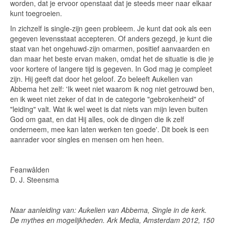
worden, dat je ervoor openstaat dat je steeds meer naar elkaar
kunt toegroeien.
In zichzelf is single-zijn geen probleem. Je kunt dat ook als een
gegeven levensstaat accepteren. Of anders gezegd, je kunt die
staat van het ongehuwd-zijn omarmen, positief aanvaarden en
dan maar het beste ervan maken, omdat het de situatie is die je
voor kortere of langere tijd is gegeven. In God mag je compleet
zijn. Hij geeft dat door het geloof. Zo beleeft Aukelien van
Abbema het zelf: 'Ik weet niet waarom ik nog niet getrouwd ben,
en ik weet niet zeker of dat in de categorie "gebrokenheid" of
"leiding" valt. Wat ik wel weet is dat niets van mijn leven buiten
God om gaat, en dat Hij alles, ook de dingen die ik zelf
onderneem, mee kan laten werken ten goede'. Dit boek is een
aanrader voor singles en mensen om hen heen.
Feanwâlden
D. J. Steensma
Naar aanleiding van: Aukelien van Abbema, Single in de kerk.
De mythes en mogelijkheden. Ark Media, Amsterdam 2012, 150