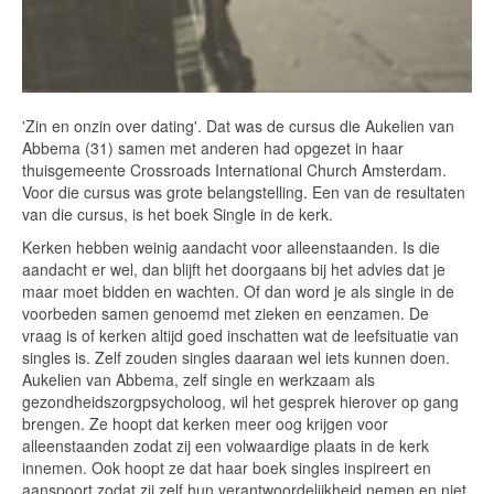
'Zin en onzin over dating'. Dat was de cursus die Aukelien van
Abbema (31) samen met anderen had opgezet in haar
thuisgemeente Crossroads International Church Amsterdam.
Voor die cursus was grote belangstelling. Een van de resultaten
van die cursus, is het boek Single in de kerk.
Kerken hebben weinig aandacht voor alleenstaanden. Is die
aandacht er wel, dan blijft het doorgaans bij het advies dat je
maar moet bidden en wachten. Of dan word je als single in de
voorbeden samen genoemd met zieken en eenzamen. De
vraag is of kerken altijd goed inschatten wat de leefsituatie van
singles is. Zelf zouden singles daaraan wel iets kunnen doen.
Aukelien van Abbema, zelf single en werkzaam als
gezondheidszorgpsycholoog, wil het gesprek hierover op gang
brengen. Ze hoopt dat kerken meer oog krijgen voor
alleenstaanden zodat zij een volwaardige plaats in de kerk
innemen. Ook hoopt ze dat haar boek singles inspireert en
aanspoort zodat zij zelf hun verantwoordelijkheid nemen en niet