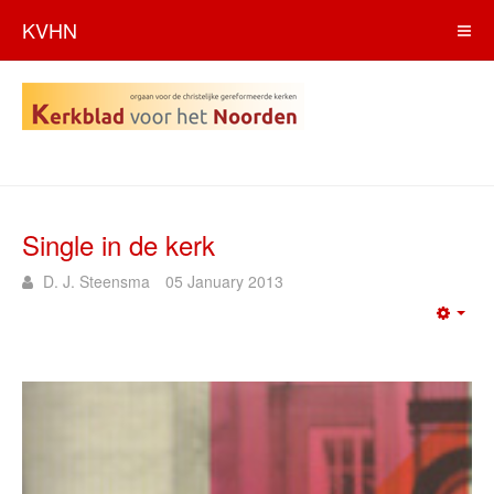
KVHN
Single in de kerk
D. J. Steensma
05 January 2013
Emp