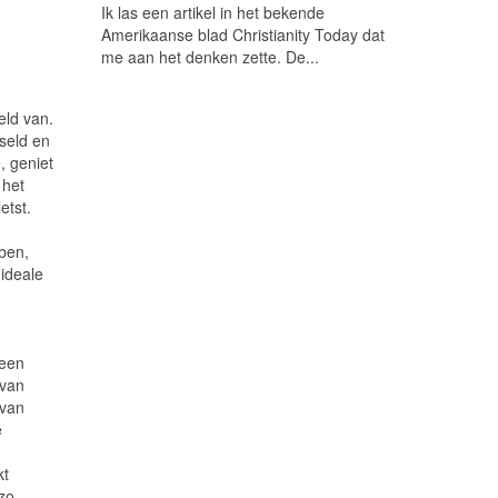
Ik las een artikel in het bekende
Amerikaanse blad Christianity Today dat
me aan het denken zette. De...
eld van.
seld en
, geniet
 het
etst.
ben,
 ideale
heen
 van
 van
e
kt
 zo