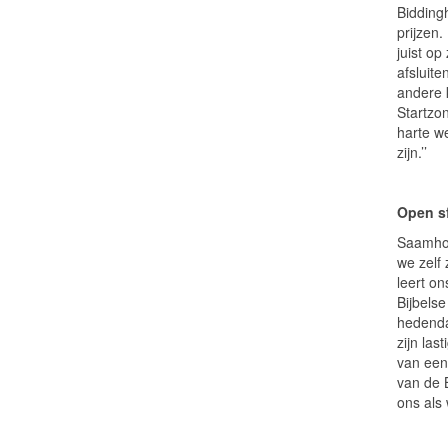
Biddingh
prijzen
juist op
afsluite
andere k
Startzo
harte w
zijn.’’
Open s
Saamhori
we zelf
leert on
Bijbels
hedenda
zijn las
van een
van de 
ons als