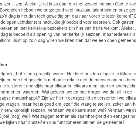
uizen’’, zegt Alieke. ,,Het is zo gaaf om met zoveel mensen God te lov
. Bovendien hebben we ontzettend veel muzikaal talent binnen onze ge
 zo’n dag is het dan toch geweldig om dat naar voren te laten komen!’’ 
nde openluchtdienst is nadrukkelijk bedoeld voor iedereen. Ook gasten 
erken en niet-kerkelijke bezoekers zijn hier van harte welkom. Alieke: 
ndag is bedoeld als opening van het kerkelijk seizoen, maar iedereen is
elkom. Juist op zo’n dag willen we laten zien dat we een open gemeen
feer
gheid; het is een prachtig woord. Het leert ons ten diepste te kijken n
 zijn en hoe het gesteld is met onze relatie met de mensen om ons heen
s te luisteren: enerzijds naar elkaar en elkaars meningen en anderzijds
e normen en waarden. Wat geloven we en hoe dragen we dat uit in de
agse maatschappij? Zijn we hierin eensgezind en versterken we elkaa
tige vragen, maar het is goed om jezelf die vraag te stellen, zeker aan h
 nieuw kerkelijk seizoen. Verstaan wij elkaars stem wel? Verstaan wij d
Bijbel (nog) wel? Wat zeggen termen als saamhorigheid en eensgezind
 we kijken naar onszelf en ons functioneren binnen de gemeente?