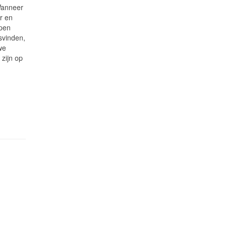
,Wanneer
ar en
open
svinden,
we
 zijn op