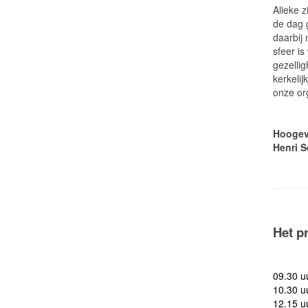
Alieke 
de dag g
daarbij
sfeer is
gezelli
kerkelij
onze org
Henri S
Het p
09.30 u
10.30 
12.15 u