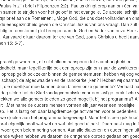
 Paulus in zijn brief (Filippenzen 2:2). Paulus dringt erop aan om één va
en samen te strijden voor het geloof in het evangelie. De apostel schrijft
 zijn brief aan de Romeinen: ,,Moge God, die ons doet volharden en ons
u de eensgezindheid geven die Christus Jezus van ons vraagt. Dan zult 
htig en eenstemmig lof brengen aan de God en Vader van onze Heer 
s. Aanvaard elkaar daarom ter ere van God, zoals Christus u heeft aan
en 15: 5-7).
n prachtige woorden, die niet alleen aansporen tot saamhorigheid en
indheid, maar tegelijkertijd ook een oproep zijn om naar de zwakkeren
e oproep geldt ook zeker binnen de gemeentemuren: hebben wij oog vo
n schaap’; de afgedwaalden en de randkerkelijken? Hebben wij daarna
n, die moeilijker mee kunnen doen binnen onze gemeente? Vertaald n
ndag stelde het de Startzondagcommissie voor een lastige, praktische 
rekken we alle gemeenteleden zo goed mogelijk bij het programma? Al
r: ,,Met name de oudere mensen vormen elk jaar weer een moeilijke
p. Het is lastig om daar laagdrempelige activiteiten voor te bedenken. 
we sjoelen aan het programma toegevoegd. Maar het is een gok hoor,
raf eigenlijk nooit wat wel en wat niet goed uitpakt. Daarnaast mag in 
ervoer geen belemmering vormen. Aan alle diakenen en ouderlingen ui
llende wijken hebben we daarom de dringende oproep gedaan om goed