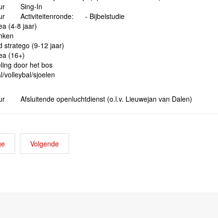
uur Sing-In
ur Activiteitenronde: - Bijbelstudie
a (4-8 jaar)
nken
 stratego (9-12 jaar)
ea (16+)
ling door het bos
l/volleybal/sjoelen
ur Afsluitende openluchtdienst (o.l.v. Lieuwejan van Dalen)
ge
Volgende