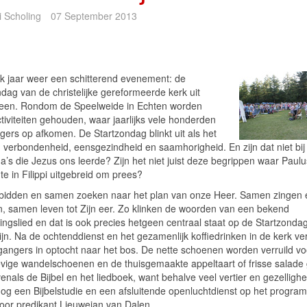
i Scholing
07 September 2013
elk jaar weer een schitterend evenement: de
dag van de christelijke gereformeerde kerk uit
en. Rondom de Speelweide in Echten worden
tiviteiten gehouden, waar jaarlijks vele honderden
gers op afkomen. De Startzondag blinkt uit als het
 verbondenheid, eensgezindheid en saamhorigheid. En zijn dat niet bij 
a’s die Jezus ons leerde? Zijn het niet juist deze begrippen waar Paul
e in Filippi uitgebreid om prees?
idden en samen zoeken naar het plan van onze Heer. Samen zingen 
n, samen leven tot Zijn eer. Zo klinken de woorden van een bekend
ngslied en dat is ook precies hetgeen centraal staat op de Startzondag
jn. Na de ochtenddienst en het gezamenlijk koffiedrinken in de kerk ve
gangers in optocht naar het bos. De nette schoenen worden verruild v
evige wandelschoenen en de thuisgemaakte appeltaart of frisse salade
nals de Bijbel en het liedboek, want behalve veel vertier en gezellighe
nog een Bijbelstudie en een afsluitende openluchtdienst op het progra
door predikant Lieuwejan van Dalen.