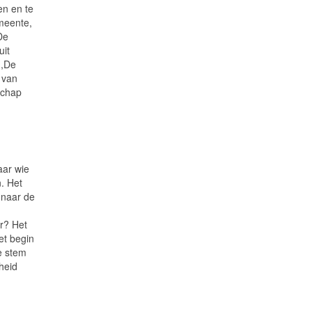
en en te
meente,
De
uit
,,De
 van
schap
aar wie
. Het
 naar de
r? Het
et begin
e stem
heid