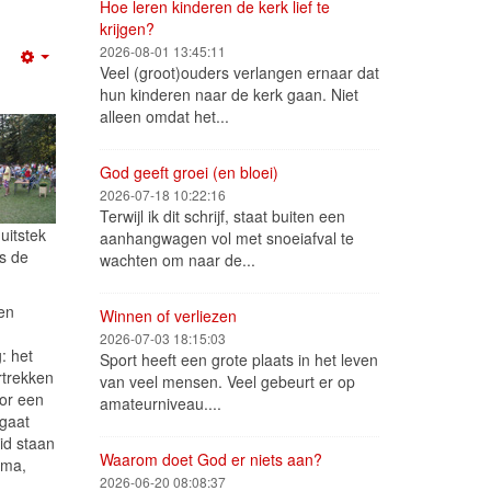
Hoe leren kinderen de kerk lief te
krijgen?
2026-08-01 13:45:11
Empty
Veel (groot)ouders verlangen ernaar dat
hun kinderen naar de kerk gaan. Niet
alleen omdat het...
God geeft groei (en bloei)
2026-07-18 10:22:16
Terwijl ik dit schrijf, staat buiten een
uitstek
aanhangwagen vol met snoeiafval te
us de
wachten om naar de...
en
Winnen of verliezen
2026-07-03 18:15:03
: het
Sport heeft een grote plaats in het leven
rtrekken
van veel mensen. Veel gebeurt er op
oor een
amateurniveau....
 gaat
id staan
Waarom doet God er niets aan?
mma,
2026-06-20 08:08:37