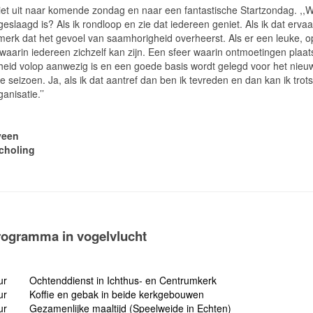
ziet uit naar komende zondag en naar een fantastische Startzondag. ,
eslaagd is? Als ik rondloop en zie dat iedereen geniet. Als ik dat erva
 merk dat het gevoel van saamhorigheid overheerst. Als er een leuke, 
 waarin iedereen zichzelf kan zijn. Een sfeer waarin ontmoetingen plaat
gheid volop aanwezig is en een goede basis wordt gelegd voor het nieu
ke seizoen. Ja, als ik dat aantref dan ben ik tevreden en dan kan ik trots
anisatie.’’
Hoogeveen
choling
rogramma in vogelvlucht
ur Ochtenddienst in Ichthus- en Centrumkerk
uur Koffie en gebak in beide kerkgebouwen
ur Gezamenlijke maaltijd (Speelweide in Echten)