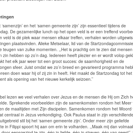
tingen
t ‘samenzijn’ en het ‘samen gemeente zijn’ zijn essentieel tijdens de
ndag. De gezamenlijke lunch op het open veld is er een treffend voorbe
n veld is dé plek waar mensen elkaar treffen, verhalen worden uitgewis
ingen plaatsvinden. Alieke Metselaar, lid van de Startzondagcommissie
le teugen van zulke momenten. ,,Het is prachtig om te zien dat mensen
 zin hebben op zo’n dag. Iedereen heeft plezier en er wordt volop gekl
kt het elk jaar weer tot een groot succes: de saamhorigheid en de
ngen sfeer. Juist omdat we zo’n breed en gevarieerd programma heb
reen doen waar hij of zij zin in heeft. Het maakt de Startzondag tot het
nt als opening van het nieuwe kerkelijk seizoen.’’
ijbel lezen we veel verhalen over Jezus en de mensen die Hij om Zich 
lde. Sprekende voorbeelden zijn de samenkomsten rondom het Meer
 en de maaltijden met Zijn discipelen. Samenkomen rondom het Woord
t centraal in Jezus verkondiging. Ook Paulus staat in zijn verschillend
uitgebreid stil bij het ‘samen gemeente zijn’. Onder meer zijn geliefde
 in Filippi spoort hij aan om erin te volharden. ,,Maak mij dan volmaa
 door eensgezind te zijn, één in liefde, één in streven, één van geest’’,