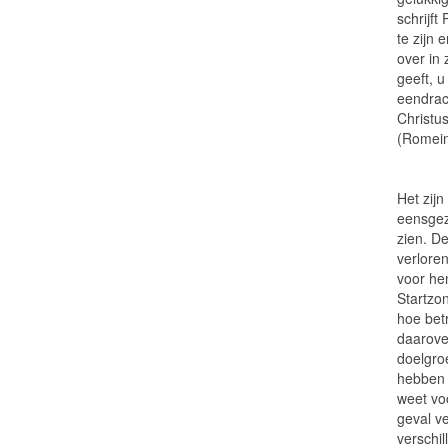
schrijft
te zijn 
over in
geeft, 
eendrac
Christu
(Romein
Het zij
eensgez
zien. D
verlore
voor he
Startzo
hoe bet
daarove
doelgroe
hebben 
weet voo
geval v
verschi