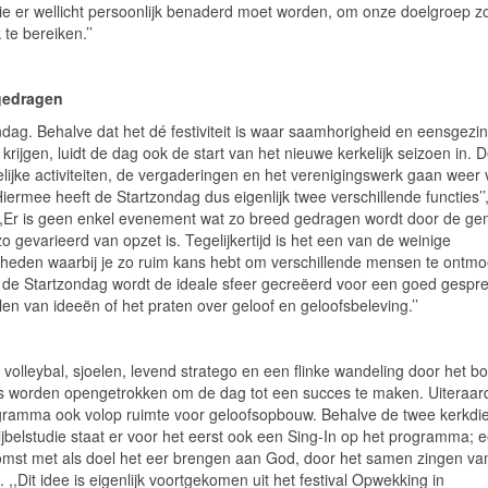
wie er wellicht persoonlijk benaderd moet worden, om onze doelgroep z
 te bereiken.’’
gedragen
ndag. Behalve dat het dé festiviteit is waar saamhorigheid en eensgezi
 krijgen, luidt de dag ook de start van het nieuwe kerkelijk seizoen in. D
elijke activiteiten, de vergaderingen en het verenigingswerk gaan weer
,Hiermee heeft de Startzondag dus eigenlijk twee verschillende functies’’
 ,,Er is geen enkel evenement wat zo breed gedragen wordt door de g
o gevarieerd van opzet is. Tegelijkertijd is het een van de weinige
heden waarbij je zo ruim kans hebt om verschillende mensen te ontmo
p de Startzondag wordt de ideale sfeer gecreëerd voor een goed gespre
len van ideeën of het praten over geloof en geloofsbeleving.’’
 volleybal, sjoelen, levend stratego en een flinke wandeling door het bo
rs worden opengetrokken om de dag tot een succes te maken. Uiteraard
gramma ook volop ruimte voor geloofsopbouw. Behalve de twee kerkdi
ijbelstudie staat er voor het eerst ook een Sing-In op het programma; 
omst met als doel het eer brengen aan God, door het samen zingen va
. ,,Dit idee is eigenlijk voortgekomen uit het festival Opwekking in