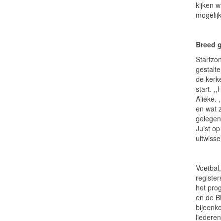
kijken 
mogelijk
Breed 
Startzo
gestalte
de kerk
start. ,
Alieke.
en wat z
gelegen
Juist o
uitwisse
Voetbal,
registe
het pro
en de B
bijeenk
liederen