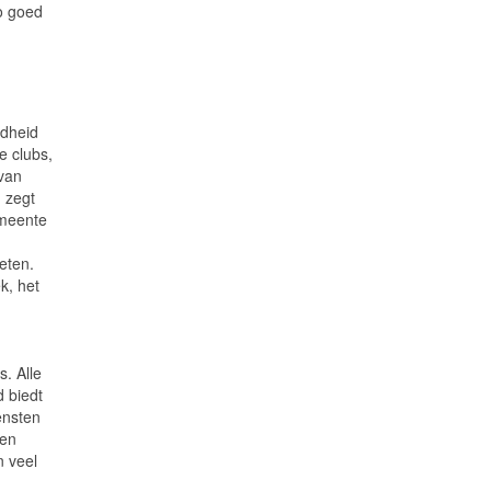
o goed
ndheid
e clubs,
 van
, zegt
emeente
eten.
k, het
s. Alle
 biedt
ensten
een
n veel