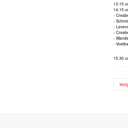
13.15 
14.15 u
- Creabe
- Schmi
- Levend
- Creab
- Wande
- Voetba
15.30 u
Vori