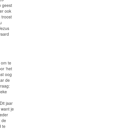
n geest
 er ook
 troost
u
Jezus
vaard
 om te
or ‘het
ast oog
aar de
vraag:
ieke
Dit jaar
 want je
ieder
t de
 te