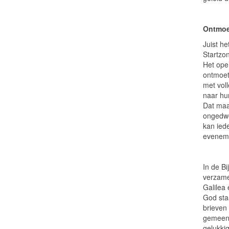
Ontmoe
Juist he
Startzo
Het ope
ontmoet
met vol
naar hun
Dat maa
ongedwo
kan iede
eveneme
In de B
verzame
Galilea
God staa
brieven 
gemeente
gelukkig