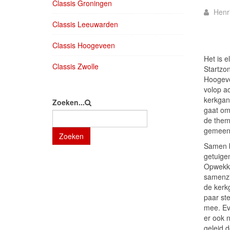
Classis Groningen
Henr
Classis Leeuwarden
Classis Hoogeveen
Het is 
Classis Zwolle
Startzon
Hoogeve
volop ac
kerkgan
Zoeken...
gaat om
de them
gemeent
Zoeken
Samen b
getuige
Opwekki
samenzi
de kerk
paar st
mee. Eve
er ook 
geleid 