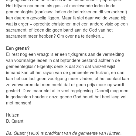
Het blijven opnemen als gast- of meelevende leden in de
gemeentegids (opnieuw: indien de betrokkenen dit verzoeken!)
kan daarom gevoelig liggen. Maar ik stel daar wel de vraag bij:
wat is erger – oprechte christenen met een andere visie op een
sacrament, of leden die geen band aan de God van het
sacrament meer hebben? Om over na te denken…
Een grens?
Er rest nog een vraag: is er een tijdsgrens aan de vermelding
van voormalige leden in dat bijzondere bestand achterin de
gemeentegids? Eigenlijk denk ik dat zich dat vanzelf wijst:
iemand kan uit het rayon van de gemeente verhuizen, en dan
kan het contact geen voortgang meer vinden, of het contact kan
zo verwateren dat men merkt dat er geen prijs meer op wordt
gesteld. Dus: maar niet al te veel regelgeving. Daarbij mag men
in gedachten houden: onze goede God houdt het heel lang vol
met mensen!
Huizen
D. Quant
Ds. Quant (1950) is predikant van de gemeente van Huizen.