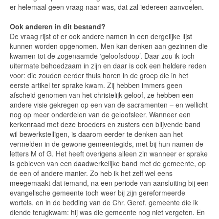
er helemaal geen vraag naar was, dat zal iedereen aanvoelen.
Ook anderen in dit bestand?
De vraag rijst of er ook andere namen in een dergelijke lijst
kunnen worden opgenomen. Men kan denken aan gezinnen die
kwamen tot de zogenaamde ‘geloofsdoop’. Daar zou ik toch
uitermate behoedzaam in zijn en daar is ook een heldere reden
voor: die zouden eerder thuis horen in de groep die in het
eerste artikel ter sprake kwam. Zij hebben immers geen
afscheid genomen van het christelijk geloof, ze hebben een
andere visie gekregen op een van de sacramenten – en wellicht
nog op meer onderdelen van de geloofsleer. Wanneer een
kerkenraad met deze broeders en zusters een blijvende band
wil bewerkstelligen, is daarom eerder te denken aan het
vermelden in de gewone gemeentegids, met bij hun namen de
letters M of G. Het heeft overigens alleen zin wanneer er sprake
is gebleven van een daadwerkelijke band met de gemeente, op
de een of andere manier. Zo heb ik het zelf wel eens
meegemaakt dat iemand, na een periode van aansluiting bij een
evangelische gemeente toch weer bij zijn gereformeerde
wortels, en in de bedding van de Chr. Geref. gemeente die ik
diende terugkwam: hij was die gemeente nog niet vergeten. En