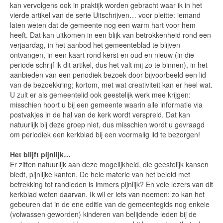
kan vervolgens ook in praktijk worden gebracht waar ik in het
vierde artikel van de serie Uitschrijven… voor pleitte: iemand
laten weten dat de gemeente nog een warm hart voor hem
heeft. Dat kan uitkomen in een blijk van betrokkenheid rond een
verjaardag, in het aanbod het gemeenteblad te blijven
ontvangen, in een kaart rond kerst en oud en nieuw (in die
periode schrijf ik dit artikel, dus het valt mij zo te binnen), in het
aanbieden van een periodiek bezoek door bijvoorbeeld een lid
van de bezoekkring; kortom, met wat creativiteit kan er heel wat.
U zult er als gemeentelid ook geestelijk werk mee krijgen:
misschien hoort u bij een gemeente waarin alle informatie via
postvakjes in de hal van de kerk wordt verspreid. Dat kan
natuurlijk bij deze groep niet, dus misschien wordt u gevraagd
om periodiek een kerkblad bij een voormalig lid te bezorgen!
Het blijft pijnlijk…
Er zitten natuurlijk aan deze mogelijkheid, die geestelijk kansen
biedt, pijnlijke kanten. De hele materie van het beleid met
betrekking tot randleden is immers pijnlijk? En vele lezers van dit
kerkblad weten daarvan. Ik wil er iets van noemen: zo kan het
gebeuren dat in de ene editie van de gemeentegids nog enkele
(volwassen geworden) kinderen van belijdende leden bij de