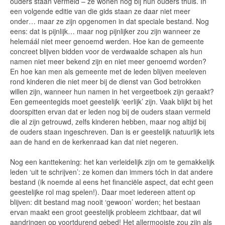
ouders staan vermeld – ze wonen nog bij hun ouders thuis. In
een volgende editie van die gids staan ze daar niet meer
onder… maar ze zijn opgenomen in dat speciale bestand. Nog
eens: dat is pijnlijk… maar nog pijnlijker zou zijn wanneer ze
helemáál niet meer genoemd werden. Hoe kan de gemeente
concreet blijven bidden voor de verdwaalde schapen als hun
namen niet meer bekend zijn en niet meer genoemd worden?
En hoe kan men als gemeente met de leden blijven meeleven
rond kinderen die niet meer bij de dienst van God betrokken
willen zijn, wanneer hun namen in het vergeetboek zijn geraakt?
Een gemeentegids moet geestelijk ‘eerlijk’ zijn. Vaak blijkt bij het
doorspitten ervan dat er leden nog bij de ouders staan vermeld
die al zijn getrouwd, zelfs kinderen hebben, maar nog altijd bij
de ouders staan ingeschreven. Dan is er geestelijk natuurlijk iets
aan de hand en de kerkenraad kan dat niet negeren.
Nog een kanttekening: het kan verleidelijk zijn om te gemakkelijk
leden ‘uit te schrijven’: ze komen dan immers tóch in dat andere
bestand (ik noemde al eens het financiële aspect, dat echt geen
geestelijke rol mag spelen!). Daar moet iedereen attent op
blijven: dit bestand mag nooit ‘gewoon’ worden; het bestaan
ervan maakt een groot geestelijk probleem zichtbaar, dat wil
aandringen op voortdurend gebed! Het allermooiste zou zijn als