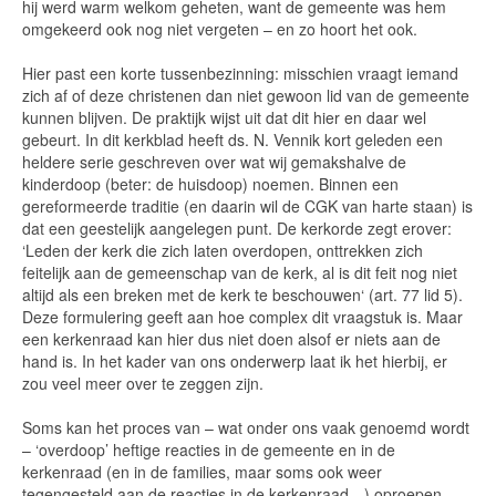
hij werd warm welkom geheten, want de gemeente was hem
omgekeerd ook nog niet vergeten – en zo hoort het ook.
Hier past een korte tussenbezinning: misschien vraagt iemand
zich af of deze christenen dan niet gewoon lid van de gemeente
kunnen blijven. De praktijk wijst uit dat dit hier en daar wel
gebeurt. In dit kerkblad heeft ds. N. Vennik kort geleden een
heldere serie geschreven over wat wij gemakshalve de
kinderdoop (beter: de huisdoop) noemen. Binnen een
gereformeerde traditie (en daarin wil de CGK van harte staan) is
dat een geestelijk aangelegen punt. De kerkorde zegt erover:
‘Leden der kerk die zich laten overdopen, onttrekken zich
feitelijk aan de gemeenschap van de kerk, al is dit feit nog niet
altijd als een breken met de kerk te beschouwen‘ (art. 77 lid 5).
Deze formulering geeft aan hoe complex dit vraagstuk is. Maar
een kerkenraad kan hier dus niet doen alsof er niets aan de
hand is. In het kader van ons onderwerp laat ik het hierbij, er
zou veel meer over te zeggen zijn.
Soms kan het proces van – wat onder ons vaak genoemd wordt
– ‘overdoop’ heftige reacties in de gemeente en in de
kerkenraad (en in de families, maar soms ook weer
tegengesteld aan de reacties in de kerkenraad…) oproepen.