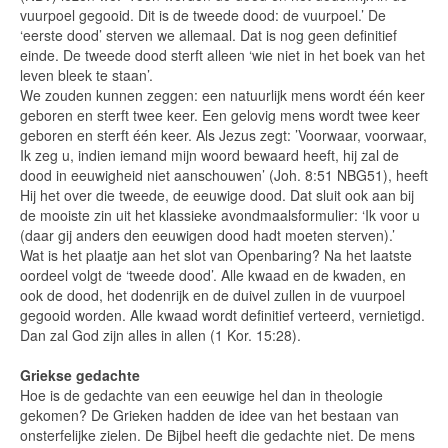
vuurpoel gegooid. Dit is de tweede dood: de vuurpoel.’ De
‘eerste dood’ sterven we allemaal. Dat is nog geen definitief
einde. De tweede dood sterft alleen ‘wie niet in het boek van het
leven bleek te staan’.
We zouden kunnen zeggen: een natuurlijk mens wordt één keer
geboren en sterft twee keer. Een gelovig mens wordt twee keer
geboren en sterft één keer. Als Jezus zegt: ’Voorwaar, voorwaar,
Ik zeg u, indien iemand mijn woord bewaard heeft, hij zal de
dood in eeuwigheid niet aanschouwen’ (Joh. 8:51 NBG51), heeft
Hij het over die tweede, de eeuwige dood. Dat sluit ook aan bij
de mooiste zin uit het klassieke avondmaalsformulier: ‘Ik voor u
(daar gij anders den eeuwigen dood hadt moeten sterven).’
Wat is het plaatje aan het slot van Openbaring? Na het laatste
oordeel volgt de ‘tweede dood’. Alle kwaad en de kwaden, en
ook de dood, het dodenrijk en de duivel zullen in de vuurpoel
gegooid worden. Alle kwaad wordt definitief verteerd, vernietigd.
Dan zal God zijn alles in allen (1 Kor. 15:28).
Griekse gedachte
Hoe is de gedachte van een eeuwige hel dan in theologie
gekomen? De Grieken hadden de idee van het bestaan van
onsterfelijke zielen. De Bijbel heeft die gedachte niet. De mens