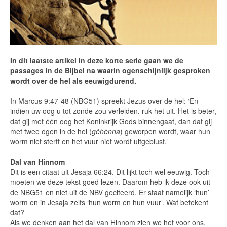
In dit laatste artikel in deze korte serie gaan we de
passages in de Bijbel na waarin ogenschijnlijk gesproken
wordt over de hel als eeuwigdurend.
In Marcus 9:47-48 (NBG51) spreekt Jezus over de hel: ‘En
indien uw oog u tot zonde zou verleiden, ruk het uit. Het is beter,
dat gij met één oog het Koninkrijk Gods binnengaat, dan dat gij
met twee ogen in de hel (
géhènna
) geworpen wordt, waar hun
worm niet sterft en het vuur niet wordt uitgeblust.’
Dal van Hinnom
Dit is een citaat uit Jesaja 66:24. Dit lijkt toch wel eeuwig. Toch
moeten we deze tekst goed lezen. Daarom heb ik deze ook uit
de NBG51 en niet uit de NBV geciteerd. Er staat namelijk ‘hun’
worm en in Jesaja zelfs ‘hun worm en hun vuur’. Wat betekent
dat?
Als we denken aan het dal van Hinnom zien we het voor ons.