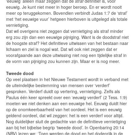
‘eeuwig’ alleen maar zeggen dat de
straf
definitief is, voor
eeuwig. Je kunt niet meer in hoger beroep. En er wordt nooit
meer op teruggekomen.
Bovendien verbindt Judas 1:7 de ‘straf’
met ‘het eeuwige vuur’ hetgeen hierboven is uitgelegd als totale
vernietiging.
Dat wil overigens niet zeggen dat vernietiging als straf minder
erg zou zijn dan een eeuwige pijniging. Want is de doodstraf niet
de hoogste straf? Het definitieve uitwissen van het bestaan naar
lichaam en ziel is nogal wat. Dat wil ook niet zeggen dat er
voorafgaande aan deze uitwissing niet nog een tijdelijke straf in
de vorm van pijniging zou kunnen zijn. Maar er is nog meer.
Tweede dood
Op veel plaatsen in het Nieuwe Testament wordt in verband met
de uiteindelijke bestemming van mensen over ‘verderf’
gesproken. Verderf duidt op vertering, vernietiging. Zelfs als
Paulus één keer spreekt over een ‘
eeuwig
verderf’ (2 Tess. 1:9)
moeten we niet denken aan een eeuwige hel. Eeuwig duidt hier
op de onomkeerbaarheid van het oordeel. Het is een eeuwig
geldend oordeel, dat wil zeggen: het is een verderf voor altijd.
Nog duidelijker sluit de gedachte van de definitieve vernietiging
aan bij het bijbelse begrip ‘tweede dood’. In
Openbaring 20:14
(NBV) lezen we: ‘Toen werden de dood en het dodenrijk in de