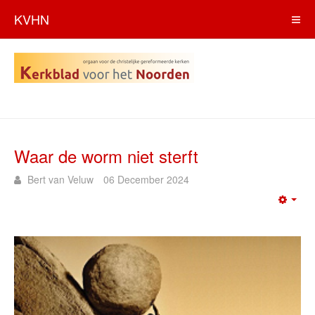
KVHN
Waar de worm niet sterft
Bert van Veluw
06 December 2024
Emp