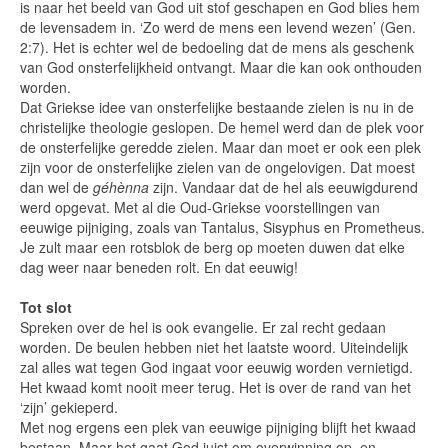
is naar het beeld van God uit stof geschapen en God blies hem
de levensadem in. ‘Zo werd de mens een levend wezen’ (Gen.
2:7). Het is echter wel de bedoeling dat de mens als geschenk
van God onsterfelijkheid ontvangt. Maar die kan ook onthouden
worden.
Dat Griekse idee van onsterfelijke bestaande zielen is nu in de
christelijke theologie geslopen. De hemel werd dan de plek voor
de onsterfelijke geredde zielen. Maar dan moet er ook een plek
zijn voor de onsterfelijke zielen van de ongelovigen. Dat moest
dan wel de
géhènna
zijn. Vandaar dat de hel als eeuwigdurend
werd opgevat. Met al die Oud-Griekse voorstellingen van
eeuwige pijniging, zoals van Tantalus, Sisyphus en Prometheus.
Je zult maar een rotsblok de berg op moeten duwen dat elke
dag weer naar beneden rolt. En dat eeuwig!
Tot slot
Spreken over de hel is ook evangelie. Er zal recht gedaan
worden. De beulen hebben niet het laatste woord. Uiteindelijk
zal alles wat tegen God ingaat voor eeuwig worden vernietigd.
Het kwaad komt nooit meer terug. Het is over de rand van het
‘zijn’ gekieperd.
Met nog ergens een plek van eeuwige pijniging blijft het kwaad
bestaan. Maar het gaat God juist om overwinning op, en