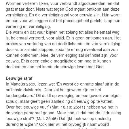
Wormen verteren lijken, vuur verbrandt afgodsbeelden, en dat
gaat maar door. Niets wat tegen God ingaat ontkomt aan deze
vernietiging. En die vernietiging zal voor eeuwig zijn. Hún worm
en hún vuur wil zeggen dat het proces geheel gericht is op hún
vertering en vernietiging.
Die worm en dat vuur blijven net zolang tot alles helemaal weg
is, helemaal verteerd, voor altijd. Er is geen ontkomen aan. Het
proces van vertering van de dode lichamen en van vernietiging
door vuur zal niet stoppen, zodat je er nog eventueel aan zou
kunnen ontkomen. Nee, de vernietiging zal definitief zijn, voor
eeuwig. Er is geen enkele mogelijkheid om nog te kunnen
deelnemen aan het komende eeuwige leven met God.
Eeuwige straf
In Matteüs 25:30 lezen we: ‘En werpt de onnutte slaaf uit in de
buitenste duisternis. Daar zal het geween zijn en het
tandengeknars.’ Dit duidt op wroeging en een gevoel van eigen
schuld, maar geeft geen aanleiding dit eeuwig op te vatten.
Over het ‘eeuwige vuur’ (Mat. 18:18; 25:41) hebben we het in
de vorige paragraaf gehad. Maar hoe zit dat met de uitdrukking
‘eeuwige straf’? (Mat. 25:46) Dat lijkt toch wel op oneindig
durend te wijzen?
Ook hier wil het bijvoeglijk naamwoord