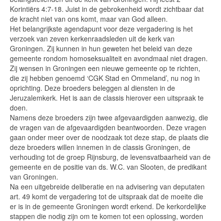
Korintiërs 4:7-18. Juist in de gebrokenheid wordt zichtbaar dat
de kracht niet van ons komt, maar van God alleen.
Het belangrijkste agendapunt voor deze vergadering is het
verzoek van zeven kerkenraadsleden uit de kerk van
Groningen. Zij kunnen in hun geweten het beleid van deze
gemeente rondom homoseksualiteit en avondmaal niet dragen.
Zij wensen in Groningen een nieuwe gemeente op te richten,
die zij hebben genoemd ‘CGK Stad en Ommeland’, nu nog in
oprichting. Deze broeders beleggen al diensten in de
Jeruzalemkerk. Het is aan de classis hierover een uitspraak te
doen.
Namens deze broeders zijn twee afgevaardigden aanwezig, die
de vragen van de afgevaardigden beantwoorden. Deze vragen
gaan onder meer over de noodzaak tot deze stap, de plaats die
deze broeders willen innemen in de classis Groningen, de
verhouding tot de groep Rijnsburg, de levensvatbaarheid van de
gemeente en de positie van ds. W.C. van Slooten, de predikant
van Groningen.
Na een uitgebreide deliberatie en na advisering van deputaten
art. 49 komt de vergadering tot de uitspraak dat de moeite die
er is in de gemeente Groningen wordt erkend. De kerkordelijke
stappen die nodig zijn om te komen tot een oplossing, worden