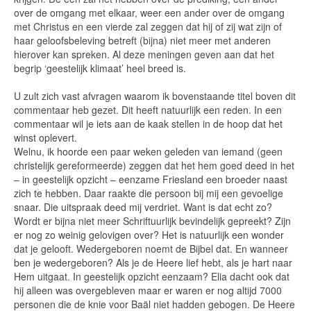
over de omgang met elkaar, weer een ander over de omgang
met Christus en een vierde zal zeggen dat hij of zij wat zijn of
haar geloofsbeleving betreft (bijna) niet meer met anderen
hierover kan spreken. Al deze meningen geven aan dat het
begrip ‘geestelijk klimaat’ heel breed is.
U zult zich vast afvragen waarom ik bovenstaande titel boven dit
commentaar heb gezet. Dit heeft natuurlijk een reden. In een
commentaar wil je iets aan de kaak stellen in de hoop dat het
winst oplevert.
Welnu, ik hoorde een paar weken geleden van iemand (geen
christelijk gereformeerde) zeggen dat het hem goed deed in het
– in geestelijk opzicht – eenzame Friesland een broeder naast
zich te hebben. Daar raakte die persoon bij mij een gevoelige
snaar. Die uitspraak deed mij verdriet. Want is dat echt zo?
Wordt er bijna niet meer Schriftuurlijk bevindelijk gepreekt? Zijn
er nog zo weinig gelovigen over? Het is natuurlijk een wonder
dat je gelooft. Wedergeboren noemt de Bijbel dat. En wanneer
ben je wedergeboren? Als je de Heere lief hebt, als je hart naar
Hem uitgaat. In geestelijk opzicht eenzaam? Elia dacht ook dat
hij alleen was overgebleven maar er waren er nog altijd 7000
personen die de knie voor Baäl niet hadden gebogen. De Heere