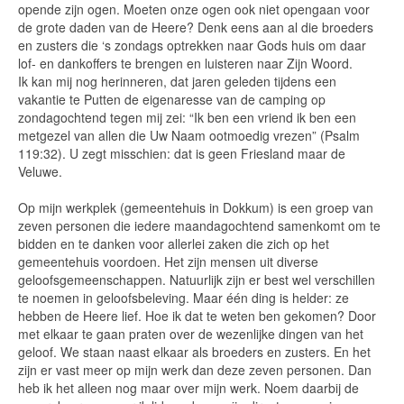
opende zijn ogen. Moeten onze ogen ook niet opengaan voor
de grote daden van de Heere? Denk eens aan al die broeders
en zusters die ‘s zondags optrekken naar Gods huis om daar
lof- en dankoffers te brengen en luisteren naar Zijn Woord.
Ik kan mij nog herinneren, dat jaren geleden tijdens een
vakantie te Putten de eigenaresse van de camping op
zondagochtend tegen mij zei: “Ik ben een vriend ik ben een
metgezel van allen die Uw Naam ootmoedig vrezen” (Psalm
119:32). U zegt misschien: dat is geen Friesland maar de
Veluwe.
Op mijn werkplek (gemeentehuis in Dokkum) is een groep van
zeven personen die iedere maandagochtend samenkomt om te
bidden en te danken voor allerlei zaken die zich op het
gemeentehuis voordoen. Het zijn mensen uit diverse
geloofsgemeenschappen. Natuurlijk zijn er best wel verschillen
te noemen in geloofsbeleving. Maar één ding is helder: ze
hebben de Heere lief. Hoe ik dat te weten ben gekomen? Door
met elkaar te gaan praten over de wezenlijke dingen van het
geloof. We staan naast elkaar als broeders en zusters. En het
zijn er vast meer op mijn werk dan deze zeven personen. Dan
heb ik het alleen nog maar over mijn werk. Noem daarbij de