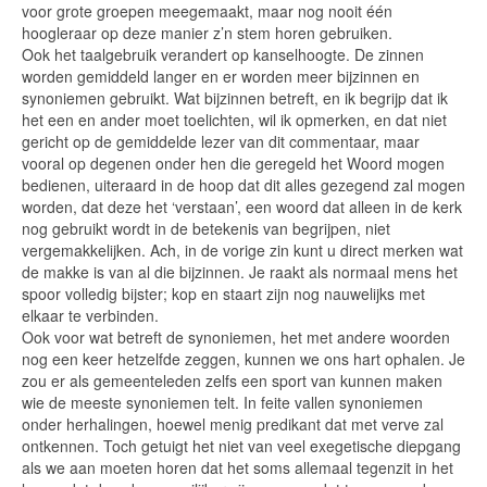
voor grote groepen meegemaakt, maar nog nooit één
hoogleraar op deze manier z’n stem horen gebruiken.
Ook het taalgebruik verandert op kanselhoogte. De zinnen
worden gemiddeld langer en er worden meer bijzinnen en
synoniemen gebruikt. Wat bijzinnen betreft, en ik begrijp dat ik
het een en ander moet toelichten, wil ik opmerken, en dat niet
gericht op de gemiddelde lezer van dit commentaar, maar
vooral op degenen onder hen die geregeld het Woord mogen
bedienen, uiteraard in de hoop dat dit alles gezegend zal mogen
worden, dat deze het ‘verstaan’, een woord dat alleen in de kerk
nog gebruikt wordt in de betekenis van begrijpen, niet
vergemakkelijken. Ach, in de vorige zin kunt u direct merken wat
de makke is van al die bijzinnen. Je raakt als normaal mens het
spoor volledig bijster; kop en staart zijn nog nauwelijks met
elkaar te verbinden.
Ook voor wat betreft de synoniemen, het met andere woorden
nog een keer hetzelfde zeggen, kunnen we ons hart ophalen. Je
zou er als gemeenteleden zelfs een sport van kunnen maken
wie de meeste synoniemen telt. In feite vallen synoniemen
onder herhalingen, hoewel menig predikant dat met verve zal
ontkennen. Toch getuigt het niet van veel exegetische diepgang
als we aan moeten horen dat het soms allemaal tegenzit in het