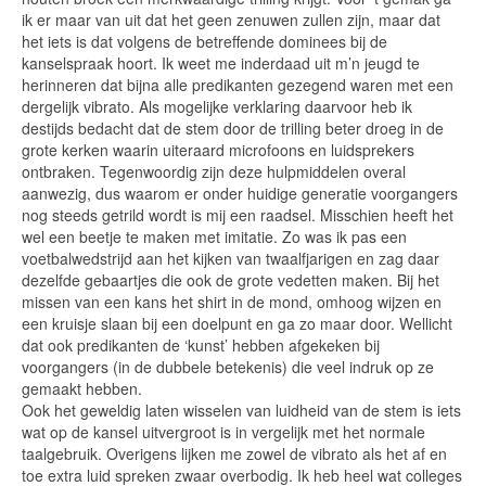
ik er maar van uit dat het geen zenuwen zullen zijn, maar dat
het iets is dat volgens de betreffende dominees bij de
kanselspraak hoort. Ik weet me inderdaad uit m’n jeugd te
herinneren dat bijna alle predikanten gezegend waren met een
dergelijk vibrato. Als mogelijke verklaring daarvoor heb ik
destijds bedacht dat de stem door de trilling beter droeg in de
grote kerken waarin uiteraard microfoons en luidsprekers
ontbraken. Tegenwoordig zijn deze hulpmiddelen overal
aanwezig, dus waarom er onder huidige generatie voorgangers
nog steeds getrild wordt is mij een raadsel. Misschien heeft het
wel een beetje te maken met imitatie. Zo was ik pas een
voetbalwedstrijd aan het kijken van twaalfjarigen en zag daar
dezelfde gebaartjes die ook de grote vedetten maken. Bij het
missen van een kans het shirt in de mond, omhoog wijzen en
een kruisje slaan bij een doelpunt en ga zo maar door. Wellicht
dat ook predikanten de ‘kunst’ hebben afgekeken bij
voorgangers (in de dubbele betekenis) die veel indruk op ze
gemaakt hebben.
Ook het geweldig laten wisselen van luidheid van de stem is iets
wat op de kansel uitvergroot is in vergelijk met het normale
taalgebruik. Overigens lijken me zowel de vibrato als het af en
toe extra luid spreken zwaar overbodig. Ik heb heel wat colleges