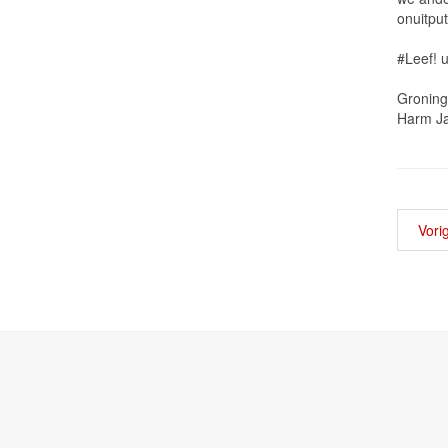
onuitput
#Leef! u
Gro
Harm Ja
Vori