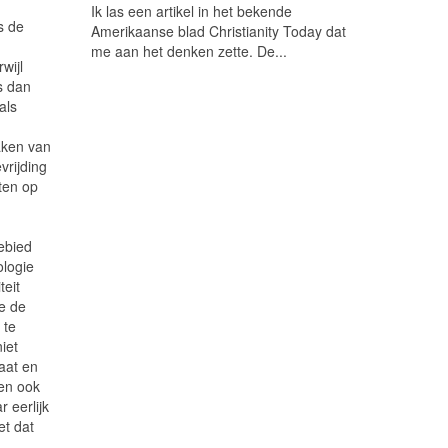
Ik las een artikel in het bekende
s de
Amerikaanse blad Christianity Today dat
me aan het denken zette. De...
wijl
is dan
als
aken van
vrijding
ten op
gebied
ologie
teit
oe de
 te
iet
taat en
 en ook
 eerlijk
et dat