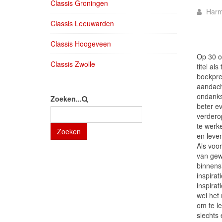
Classis Groningen
Harm
Classis Leeuwarden
Classis Hoogeveen
Op 30 o
Classis Zwolle
titel al
boekpres
aandacht
ondanks
Zoeken...
beter ev
verdero
te werk
Zoeken
en leven
Als voo
van gew
binnensh
inspirat
inspirat
wel het 
om te le
slechts