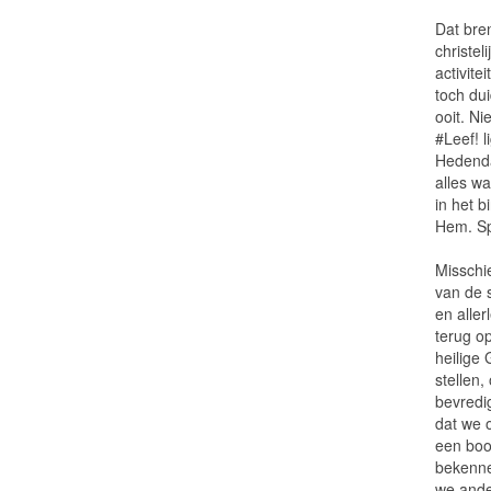
Dat bre
christel
activite
toch dui
ooit. Ni
#Leef! l
Hedenda
alles wa
in het 
Hem. Spi
Misschi
van de s
en aller
terug op
heilige 
stellen,
bevredig
dat we 
een boo
bekenne
we ande