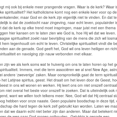
ngt mij ook bij enkele meer prangende vragen. Waar is de kerk? Waar i
ijke spiritualiteit? Het katholicisme komt nog een enkele keer voor op de
itenkalender, maar God en de kerk zijn eigenlijk niet te vinden. En dat ter
delijk is dat de zoektocht naar zingeving, naar echt leven, populairder 
et dat de kerk op elke trend moet inspringen, maar juist met een thema 
iggen hier kansen om te laten zien wie God is, hoe Hij wil dat we leven.
agse spiritualiteit zoekt naar bevrijding van de mens die zich wil losm
t hem tegenhoudt om echt te leven. Christelijke spiritualiteit vindt die be
binden aan de genade. God geeft het, God wil ons leven heiligen en rich
ritualiteit en navolging zijn nauw verbonden met elkaar.
en zijn we als kerk soms wat te huiverig om ons te laten horen op het 
piritualiteit. Immers, met die term associëren we al snel New Age, astr
lei andere ‘zweverige’ zaken. Maar oorspronkelijk gaat de term spirituali
 het Latijnse spiritus, geest. Het draait om het leven door de Geest, h
Geest in ons wil wonen en werken. Hij leert ons om niet onszelf centraal
 om niet overal het beste voor onszelf te zoeken. Dat is uiteindelijk ook n
end, want we willen toch telkens meer. Nee, God wil dat Hij centraal s
oog hebben voor onze naaste. Geen populaire boodschap in deze tijd,
dschap die hard tegen de kerk zelf gebruikt kan worden. Laten we maar
n dat we daarin echt niet beter zijn dan anderen. Maar dat betekent ni
ren de weg naar God mogen onthouden. Gelukkig is genade een