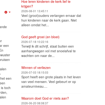
Hoe leren kinderen de kerk lief te
krijgen?
2026-08-01 13:45:11
Empty
Veel (groot)ouders verlangen ernaar dat
hun kinderen naar de kerk gaan. Niet
alleen omdat het...
aande
e
God geeft groei (en bloei)
er
2026-07-18 10:22:16
ar een
Terwijl ik dit schrijf, staat buiten een
 En
aanhangwagen vol met snoeiafval te
ewuster
wachten om naar de...
bruisen
Winnen of verliezen
halen
2026-07-03 18:15:03
s
Sport heeft een grote plaats in het leven
s het een
van veel mensen. Veel gebeurt er op
 een
amateurniveau....
 is toch
rden,
halen
Waarom doet God er niets aan?
2026-06-20 08:08:37