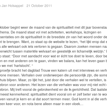
 Jan Holsappel
21 October 2011
ktober begint weer de maand van de spiritualiteit met dit jaar bovenst
s thema. De maand staat vol met activiteiten, workshops, lezingen en
entaties om de spiritualiteit in de breedste zin van het woord onder d
 te brengen. Want, zo staat op de website te lezen, “het lijkt erop dat 
 alle welvaart ook iets verloren is gegaan. Daarom zoeken mensen na
enwicht tussen materiële welvaart en geestelijk en lichamelijk welzijn.”
p staat: “Door met aandacht voor wat er écht toe doet te leven, door b
en en met anderen om te gaan, vinden we balans, kan het leven gaan 
 we met ‘hartstocht’. “
rproefje bracht het dagblad Trouw een katern uit met interviews en ver
one mensen. Verhalen over onderwerpen die persoonlijk zijn, die som
uis blijven. Maar, zo lijkt het, juist door die verhalen wel te vertellen, i
iebron voor anderen. Het lezen van die verhalen was voor mij niet echt
iebron. Mij treft vooral de gebrokenheid en de ik-gerichtheid. Dat laatste
meest kenmerkend: spiritualiteit dient vooral om er zelf beter van te wo
ven vanuit je kern en al dat soort termen meer. God komt in al die ver
 een keer voor, en nota bene alleen maar in een vloek…