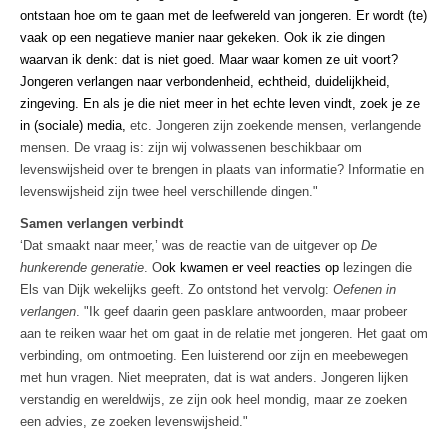
ontstaan hoe om te gaan met de leefwereld van jongeren. Er wordt (te)
vaak op een negatieve manier naar gekeken. Ook ik zie dingen
waarvan ik denk: dat is niet goed. Maar waar komen ze uit voort?
Jongeren verlangen naar verbondenheid, echtheid, duidelijkheid,
zingeving. En als je die niet meer in het echte leven vindt, zoek je ze
in (sociale) media,
etc. Jongeren zijn zoekende mensen, verlangende
mensen. De vraag is: zijn wij volwassenen beschikbaar om
levenswijsheid over te brengen in plaats van informatie? Informatie en
levenswijsheid zijn twee heel verschillende dingen."
Samen verlangen verbindt
‘Dat smaakt naar meer,’ was de reactie van de uitgever op
De
hunkerende generatie
. O
ok kwamen er veel reacties op
lezingen die
Els van Dijk wekelijks geeft. Zo ontstond het vervolg:
Oefenen in
verlangen
. "Ik geef daarin geen pasklare antwoorden, maar probeer
aan te reiken waar het om gaat in de relatie met jongeren. Het gaat om
verbinding, om ontmoeting. Een luisterend oor zijn en meebewegen
met hun vragen. Niet meepraten, dat is wat anders. Jongeren lijken
verstandig en wereldwijs, ze zijn ook heel mondig, maar ze zoeken
een advies, ze zoeken levenswijsheid."