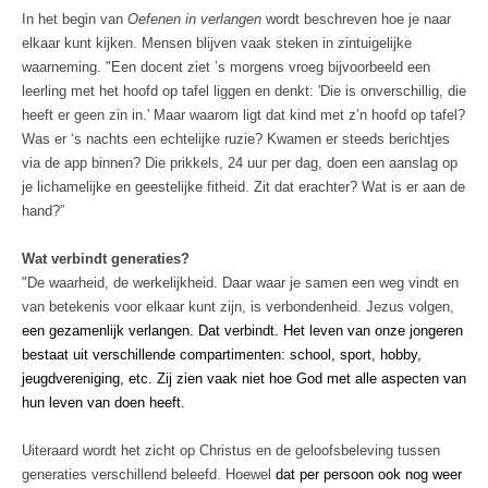
In het begin van
Oefenen in verlangen
wordt beschreven hoe je naar
elkaar kunt kijken. Mensen blijven vaak steken in zintuigelijke
waarneming. "Een docent ziet ’s morgens vroeg bijvoorbeeld een
leerling met het hoofd op tafel liggen en denkt: 'Die is onverschillig, die
heeft er geen zin in.' Maar waarom ligt dat kind met z’n hoofd op tafel?
Was er ‘s nachts een echtelijke ruzie? Kwamen er steeds berichtjes
via de app binnen? Die prikkels, 24 uur per dag, doen een aanslag op
je lichamelijke en geestelijke fitheid. Zit dat erachter? Wat is er aan de
hand?”
Wat verbindt generaties?
"De waarheid, de werkelijkheid. Daar waar je samen een weg vindt en
van betekenis voor elkaar kunt zijn, is verbondenheid. Jezus volgen,
een gezamenlijk verlangen. Dat verbindt. Het leven van onze jongeren
bestaat uit verschillende compartimenten: school, sport, hobby,
jeugdvereniging, etc. Zij zien vaak niet hoe God met alle aspecten van
hun leven van doen heeft.
Uiteraard wordt het zicht op Christus en de geloofsbeleving tussen
generaties verschillend beleefd. Hoewel
dat per persoon ook nog weer