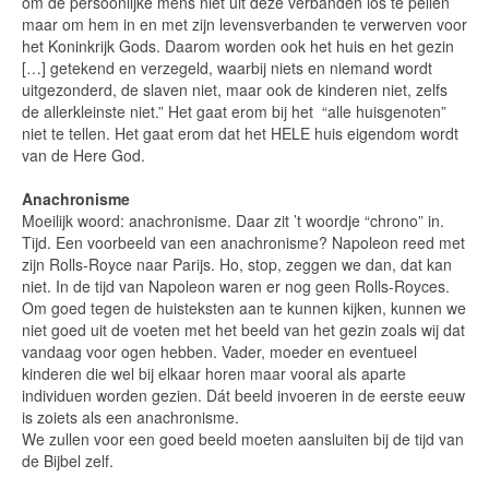
om de persoonlijke mens niet uit deze verbanden los te pellen
maar om hem in en met zijn levensverbanden te verwerven voor
het Koninkrijk Gods. Daarom worden ook het huis en het gezin
[…] getekend en verzegeld, waarbij niets en niemand wordt
uitgezonderd, de slaven niet, maar ook de kinderen niet, zelfs
de allerkleinste niet.” Het gaat erom bij het “alle huisgenoten”
niet te tellen. Het gaat erom dat het HELE huis eigendom wordt
van de Here God.
Anachronisme
Moeilijk woord: anachronisme. Daar zit ’t woordje “chrono” in.
Tijd. Een voorbeeld van een anachronisme? Napoleon reed met
zijn Rolls-Royce naar Parijs. Ho, stop, zeggen we dan, dat kan
niet. In de tijd van Napoleon waren er nog geen Rolls-Royces.
Om goed tegen de huisteksten aan te kunnen kijken, kunnen we
niet goed uit de voeten met het beeld van het gezin zoals wij dat
vandaag voor ogen hebben. Vader, moeder en eventueel
kinderen die wel bij elkaar horen maar vooral als aparte
individuen worden gezien. Dát beeld invoeren in de eerste eeuw
is zoiets als een anachronisme.
We zullen voor een goed beeld moeten aansluiten bij de tijd van
de Bijbel zelf.