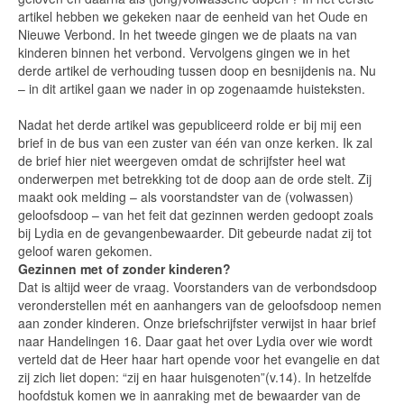
artikel hebben we gekeken naar de eenheid van het Oude en
Nieuwe Verbond. In het tweede gingen we de plaats na van
kinderen binnen het verbond. Vervolgens gingen we in het
derde artikel de verhouding tussen doop en besnijdenis na. Nu
– in dit artikel gaan we nader in op zogenaamde huisteksten.
Nadat het derde artikel was gepubliceerd rolde er bij mij een
brief in de bus van een zuster van één van onze kerken. Ik zal
de brief hier niet weergeven omdat de schrijfster heel wat
onderwerpen met betrekking tot de doop aan de orde stelt. Zij
maakt ook melding – als voorstandster van de (volwassen)
geloofsdoop – van het feit dat gezinnen werden gedoopt zoals
bij Lydia en de gevangenbewaarder. Dit gebeurde nadat zij tot
geloof waren gekomen.
Gezinnen met of zonder kinderen?
Dat is altijd weer de vraag. Voorstanders van de verbondsdoop
veronderstellen mét en aanhangers van de geloofsdoop nemen
aan zonder kinderen. Onze briefschrijfster verwijst in haar brief
naar Handelingen 16. Daar gaat het over Lydia over wie wordt
verteld dat de Heer haar hart opende voor het evangelie en dat
zij zich liet dopen: “zij en haar huisgenoten”(v.14). In hetzelfde
hoofdstuk komen we in aanraking met de bewaarder van de