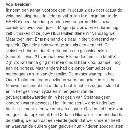
Voorbeelden
Ik noem een aantal voorbeelden. In Jozua 24:15 doet Jozua de
volgende uitspraak: In ieder geval zullen ik en mijn familie de
HEER dienen. Vandaag zouden we reageren: “Hé, Jozua,
spreek wel even voor jezelf. Mogen je vrouw en kinderen nog
zelf uitmaken of ze jouw HEER willen dienen?” Vandaag wel.
Maar toen niet! Er is niemand die daar in die tijd vreemd van
opkeek. Zijn hele gezin werd gezien als een eenheid. De
kleinsten behoren daartoe. Neem nu de geschiedenis in 1
Samuël 1. Vers 21 verhaalt over Elkana die “met zijn familie”.
Zijn vrouw Hanna ging niet mee omdat haar kind, Samuël, nog
aan de borst is. Maar anders had die jonge Samuël zeker
meegegaan als lid van de familie. De manier waarop in het
Oude Testament tegen gezinnen wordt aangekeken is in het
Nieuwe Testament niet anders. Laat ik het zo zeggen: stel dat
én in het gezin van Lydia én in het gezin van de
gevangenisbewaarder én in het gezin van Stefanas geen
kinderen waren geweest. Het lijkt me sterk – drie kinderloze
families - maar laten we daarvan uitgaan. Gezien het beeld van
het gezin dat opkomt uit het Oude en Nieuwe Testament durf ik
de stelling wel aan dat een vierde gezin dat wel kinderen heeft
en waarvan de ouders gaan geloven hun kinderen zouden laten