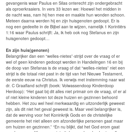
gevangenis waar Paulus en Silas onterecht zijn ondergebracht
als oproerkraaiers. In vers 33 lezen we: Hoewel het midden in
de nacht was, nam hij hen mee en maakte hun wonden schoon.
Meteen daarna werden hij en zijn huisgenoten gedoopt. Er is
nog een gedeelte in de Bijbel aan te wijzen, namelijk 1 Korintiërs
1:16 waar Paulus schrijft: Ja, ik heb ook nog Stefanus en zijn
huisgenoten gedoopt…
En zijn huis(genoten)
Belangrijker dan een “welles-nietes”-strijd over de vraag of er
wel of geen kinderen gedoopt werden in Handelingen 16 en bij
de doop van Stefanas is de vraag of dat “welles-nietes” niet een
strijd is die totaal niet past in de tijd van het Nieuwe Testament,
de eerste eeuw na Christus. Ik verwijs met instemming naar wat
dr. C Graafland schrijft (boek: Volwassendoop Kinderdoop
Herdoop): “Het gaat bij dit alles niet primair om de vraag, of er al
of niet kleine kinderen tot deze huizen en gezinnen behoord
hebben. Het zou wel heel merkwaardig en uitzonderlijk geweest
zijn, als dit niet het geval geweest is. Maar veel belangrijker is,
dat de werving voor het Koninkrijk Gods en de christelijke
gemeente het niet alleen om afzonderlijke personen gaat maar
om huizen en gezinnen.” “En nu blijkt, dat het God erom gaat