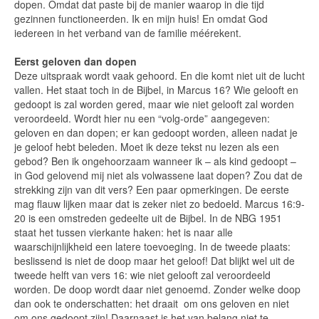
dopen. Omdat dat paste bij de manier waarop in die tijd
gezinnen functioneerden. Ik en mijn huis! En omdat God
iedereen in het verband van de familie méérekent.
Eerst geloven dan dopen
Deze uitspraak wordt vaak gehoord. En die komt niet uit de lucht
vallen. Het staat toch in de Bijbel, in Marcus 16? Wie gelooft en
gedoopt is zal worden gered, maar wie niet gelooft zal worden
veroordeeld. Wordt hier nu een “volg-orde” aangegeven:
geloven en dan dopen; er kan gedoopt worden, alleen nadat je
je geloof hebt beleden. Moet ik deze tekst nu lezen als een
gebod? Ben ik ongehoorzaam wanneer ik – als kind gedoopt –
in God gelovend mij niet als volwassene laat dopen? Zou dat de
strekking zijn van dit vers? Een paar opmerkingen. De eerste
mag flauw lijken maar dat is zeker niet zo bedoeld. Marcus 16:9-
20 is een omstreden gedeelte uit de Bijbel. In de NBG 1951
staat het tussen vierkante haken: het is naar alle
waarschijnlijkheid een latere toevoeging. In de tweede plaats:
beslissend is niet de doop maar het geloof! Dat blijkt wel uit de
tweede helft van vers 16: wie niet gelooft zal veroordeeld
worden. De doop wordt daar niet genoemd. Zonder welke doop
dan ook te onderschatten: het draait om ons geloven en niet
om ons gedoopt zijn! Daarnaast is het van belang niet te