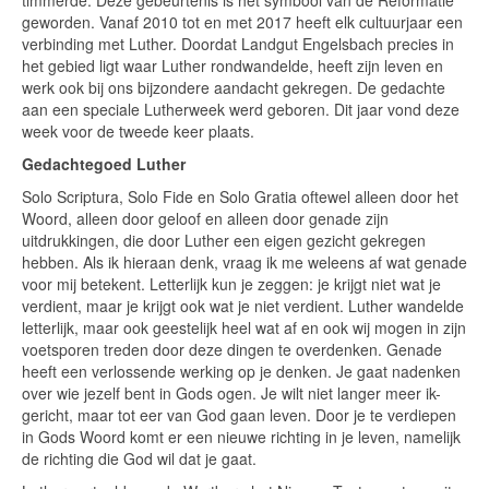
timmerde. Deze gebeurtenis is het symbool van de Reformatie
geworden. Vanaf 2010 tot en met 2017 heeft elk cultuurjaar een
verbinding met Luther. Doordat Landgut Engelsbach precies in
het gebied ligt waar Luther rondwandelde, heeft zijn leven en
werk ook bij ons bijzondere aandacht gekregen. De gedachte
aan een speciale Lutherweek werd geboren. Dit jaar vond deze
week voor de tweede keer plaats.
Gedachtegoed Luther
Solo Scriptura, Solo Fide en Solo Gratia oftewel alleen door het
Woord, alleen door geloof en alleen door genade zijn
uitdrukkingen, die door Luther een eigen gezicht gekregen
hebben. Als ik hieraan denk, vraag ik me weleens af wat genade
voor mij betekent. Letterlijk kun je zeggen: je krijgt niet wat je
verdient, maar je krijgt ook wat je niet verdient. Luther wandelde
letterlijk, maar ook geestelijk heel wat af en ook wij mogen in zijn
voetsporen treden door deze dingen te overdenken. Genade
heeft een verlossende werking op je denken. Je gaat nadenken
over wie jezelf bent in Gods ogen. Je wilt niet langer meer ik-
gericht, maar tot eer van God gaan leven. Door je te verdiepen
in Gods Woord komt er een nieuwe richting in je leven, namelijk
de richting die God wil dat je gaat.