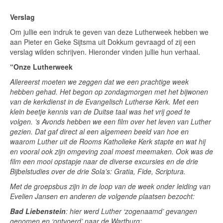
Verslag
Om jullie een indruk te geven van deze Lutherweek hebben we
aan Pieter en Geke Sijtsma uit Dokkum gevraagd of zij een
verslag wilden schrijven. Hieronder vinden jullie hun verhaal.
“Onze Lutherweek
Allereerst moeten we zeggen dat we een prachtige week
hebben gehad. Het begon op zondagmorgen met het bijwonen
van de kerkdienst in de Evangelisch Lutherse Kerk. Met een
klein beetje kennis van de Duitse taal was het vrij goed te
volgen. ’s Avonds hebben we een film over het leven van Luther
gezien. Dat gaf direct al een algemeen beeld van hoe en
waarom Luther uit de Rooms Katholieke Kerk stapte en wat hij
en vooral ook zijn omgeving zoal moest meemaken. Ook was de
film een mooi opstapje naar de diverse excursies en de drie
Bijbelstudies over de drie Sola’s: Gratia, Fide, Scriptura.
Met de groepsbus zijn in de loop van de week onder leiding van
Evelien Jansen en anderen de volgende plaatsen bezocht:
Bad Liebenstein
: hier werd Luther ‘zogenaamd’ gevangen
genomen en ‘ontvoerd’ naar de Wartburg;