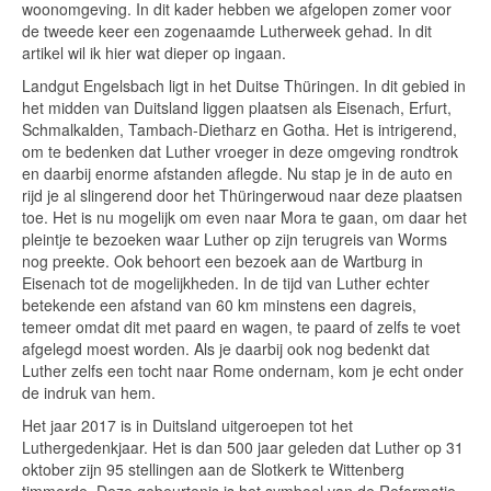
woonomgeving. In dit kader hebben we afgelopen zomer voor
de tweede keer een zogenaamde Lutherweek gehad. In dit
artikel wil ik hier wat dieper op ingaan.
Landgut Engelsbach ligt in het Duitse Thüringen. In dit gebied in
het midden van Duitsland liggen plaatsen als Eisenach, Erfurt,
Schmalkalden, Tambach-Dietharz en Gotha. Het is intrigerend,
om te bedenken dat Luther vroeger in deze omgeving rondtrok
en daarbij enorme afstanden aflegde. Nu stap je in de auto en
rijd je al slingerend door het Thüringerwoud naar deze plaatsen
toe. Het is nu mogelijk om even naar Mora te gaan, om daar het
pleintje te bezoeken waar Luther op zijn terugreis van Worms
nog preekte. Ook behoort een bezoek aan de Wartburg in
Eisenach tot de mogelijkheden. In de tijd van Luther echter
betekende een afstand van 60 km minstens een dagreis,
temeer omdat dit met paard en wagen, te paard of zelfs te voet
afgelegd moest worden. Als je daarbij ook nog bedenkt dat
Luther zelfs een tocht naar Rome ondernam, kom je echt onder
de indruk van hem.
Het jaar 2017 is in Duitsland uitgeroepen tot het
Luthergedenkjaar. Het is dan 500 jaar geleden dat Luther op 31
oktober zijn 95 stellingen aan de Slotkerk te Wittenberg