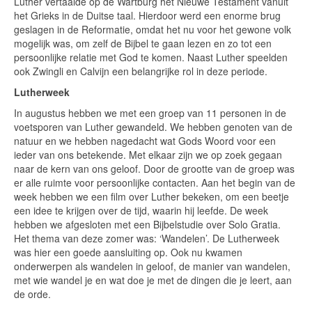
Luther vertaalde op de Wartburg het Nieuwe Testament vanuit
het Grieks in de Duitse taal. Hierdoor werd een enorme brug
geslagen in de Reformatie, omdat het nu voor het gewone volk
mogelijk was, om zelf de Bijbel te gaan lezen en zo tot een
persoonlijke relatie met God te komen. Naast Luther speelden
ook Zwingli en Calvijn een belangrijke rol in deze periode.
Lutherweek
In augustus hebben we met een groep van 11 personen in de
voetsporen van Luther gewandeld. We hebben genoten van de
natuur en we hebben nagedacht wat Gods Woord voor een
ieder van ons betekende. Met elkaar zijn we op zoek gegaan
naar de kern van ons geloof. Door de grootte van de groep was
er alle ruimte voor persoonlijke contacten. Aan het begin van de
week hebben we een film over Luther bekeken, om een beetje
een idee te krijgen over de tijd, waarin hij leefde. De week
hebben we afgesloten met een Bijbelstudie over Solo Gratia.
Het thema van deze zomer was: ‘Wandelen’. De Lutherweek
was hier een goede aansluiting op. Ook nu kwamen
onderwerpen als wandelen in geloof, de manier van wandelen,
met wie wandel je en wat doe je met de dingen die je leert, aan
de orde.