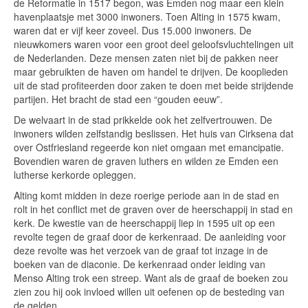
de Reformatie in 1517 begon, was Emden nog maar een klein
havenplaatsje met 3000 inwoners. Toen Alting in 1575 kwam,
waren dat er vijf keer zoveel. Dus 15.000 inwoners. De
nieuwkomers waren voor een groot deel geloofsvluchtelingen uit
de Nederlanden. Deze mensen zaten niet bij de pakken neer
maar gebruikten de haven om handel te drijven. De kooplieden
uit de stad profiteerden door zaken te doen met beide strijdende
partijen. Het bracht de stad een “gouden eeuw”.
De welvaart in de stad prikkelde ook het zelfvertrouwen. De
inwoners wilden zelfstandig beslissen. Het huis van Cirksena dat
over Ostfriesland regeerde kon niet omgaan met emancipatie.
Bovendien waren de graven luthers en wilden ze Emden een
lutherse kerkorde opleggen.
Alting komt midden in deze roerige periode aan in de stad en
rolt in het conflict met de graven over de heerschappij in stad en
kerk. De kwestie van de heerschappij liep in 1595 uit op een
revolte tegen de graaf door de kerkenraad. De aanleiding voor
deze revolte was het verzoek van de graaf tot inzage in de
boeken van de diaconie. De kerkenraad onder leiding van
Menso Alting trok een streep. Want als de graaf de boeken zou
zien zou hij ook invloed willen uit oefenen op de besteding van
de gelden.