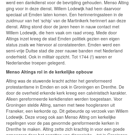
werd een dankdienst voor de bevrijding gehouden. Menso Alting
ging voor in deze dienst. Willem Lodewijk had hem daarvoor
speciaal uit Emden laten komen. Een herinneringssteen in de
zuidmuur van het ‘schip’ van de Martinikerk herinnert aan deze
dienst. Alting stond door de jaren heen in nauw contact met
Willem Lodewijk, die hem vaak om raad vroeg. Mede door
Altings inzet kreeg de stad Emden politiek gezien een eigen
status zoals we hiervoor al constateerden. Emden werd een
semi-vrije Duitse stad die zeer nauwe banden met Nederland
onderhield. Ook in militair opzicht. Tot 1744 (!) waren er
Nederlandse troepen gelegerd.
Menso Altings rol in de kerkelijke opbouw
Alting was de stuwende kracht achter het gereformeerd
protestantisme in Emden en ook in Groningen en Drenthe. De
door de overheid erkende kerk kreeg een calvinistisch karakter.
Alleen gereformeerde kerkdiensten werden toegestaan. Voor
Groningen stelde Alting, samen met twee hoogleraren uit
Franeker, een kerkorde op. Dit gebeurde op verzoek van Willem
Lodewijk. Deze vroeg ook aan Menso Alting om kerkelijke
regelingen voor de pas gevormde gereformeerde kerken in
Drenthe te maken. Alting zette zich krachtig in voor een goede