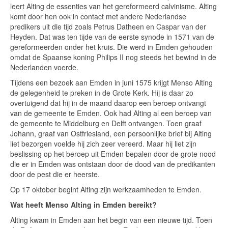
leert Alting de essenties van het gereformeerd calvinisme. Alting
komt door hen ook in contact met andere Nederlandse
predikers uit die tijd zoals Petrus Datheen en Caspar van der
Heyden. Dat was ten tijde van de eerste synode in 1571 van de
gereformeerden onder het kruis. Die werd in Emden gehouden
omdat de Spaanse koning Philips II nog steeds het bewind in de
Nederlanden voerde.
Tijdens een bezoek aan Emden in juni 1575 krijgt Menso Alting
de gelegenheid te preken in de Grote Kerk. Hij is daar zo
overtuigend dat hij in de maand daarop een beroep ontvangt
van de gemeente te Emden. Ook had Alting al een beroep van
de gemeente te Middelburg en Delft ontvangen. Toen graaf
Johann, graaf van Ostfriesland, een persoonlijke brief bij Alting
liet bezorgen voelde hij zich zeer vereerd. Maar hij liet zijn
beslissing op het beroep uit Emden bepalen door de grote nood
die er in Emden was ontstaan door de dood van de predikanten
door de pest die er heerste.
Op 17 oktober begint Alting zijn werkzaamheden te Emden.
Wat heeft Menso Alting in Emden bereikt?
Alting kwam in Emden aan het begin van een nieuwe tijd. Toen