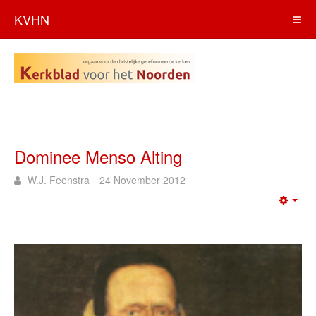
KVHN
Dominee Menso Alting
W.J. Feenstra
24 November 2012
Emp