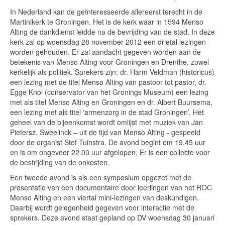
In Nederland kan de geïnteresseerde allereerst terecht in de
Martinikerk te Groningen. Het is de kerk waar in 1594 Menso
Alting de dankdienst leidde na de bevrijding van de stad. In deze
kerk zal op woensdag 28 november 2012 een drietal lezingen
worden gehouden. Er zal aandacht gegeven worden aan de
betekenis van Menso Alting voor Groningen en Drenthe, zowel
kerkelijk als politiek. Sprekers zijn: dr. Harm Veldman (historicus)
een lezing met de titel Menso Alting van pastoor tot pastor, dr.
Egge Knol (conservator van het Gronings Museum) een lezing
met als titel Menso Alting en Groningen en dr. Albert Buursema,
een lezing met als titel ‘armenzorg in de stad Groningen’. Het
geheel van de bijeenkomst wordt omlijst met muziek van Jan
Pietersz. Sweelinck – uit de tijd van Menso Alting - gespeeld
door de organist Stef Tuinstra. De avond begint om 19.45 uur
en is om ongeveer 22.00 uur afgelopen. Er is een collecte voor
de bestrijding van de onkosten.
Een tweede avond is als een symposium opgezet met de
presentatie van een documentaire door leerlingen van het ROC
Menso Alting en een viertal mini-lezingen van deskundigen.
Daarbij wordt gelegenheid gegeven voor interactie met de
sprekers. Deze avond staat gepland op DV woensdag 30 januari