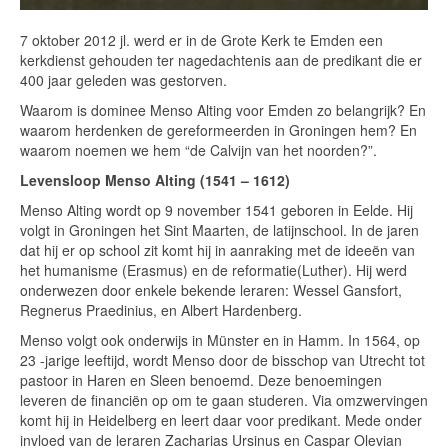
7 oktober 2012 jl. werd er in de Grote Kerk te Emden een
kerkdienst gehouden ter nagedachtenis aan de predikant die er
400 jaar geleden was gestorven.
Waarom is dominee Menso Alting voor Emden zo belangrijk? En
waarom herdenken de gereformeerden in Groningen hem? En
waarom noemen we hem “de Calvijn van het noorden?”.
Levensloop Menso Alting (1541 – 1612)
Menso Alting wordt op 9 november 1541 geboren in Eelde. Hij
volgt in Groningen het Sint Maarten, de latijnschool. In de jaren
dat hij er op school zit komt hij in aanraking met de ideeën van
het humanisme (Erasmus) en de reformatie(Luther). Hij werd
onderwezen door enkele bekende leraren: Wessel Gansfort,
Regnerus Praedinius, en Albert Hardenberg.
Menso volgt ook onderwijs in Münster en in Hamm. In 1564, op
23 -jarige leeftijd, wordt Menso door de bisschop van Utrecht tot
pastoor in Haren en Sleen benoemd. Deze benoemingen
leveren de financiën op om te gaan studeren. Via omzwervingen
komt hij in Heidelberg en leert daar voor predikant. Mede onder
invloed van de leraren Zacharias Ursinus en Caspar Olevian