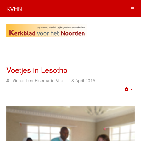
KVHN
Voetjes in Lesotho
Vincent en Elsemarie Voet
18 April 2015
Emp