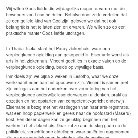
Wij willen Gods liefde die wij dagelijks mogen ervaren met de
bewoners van Lesotho delen. Behalve door ze te vertellen dat
ze een geliefd kind van God zijn, geloven we dat het ook
belangrijk is het te laten zien en ervaren. We willen zo op een
praktische manier Gods liefde uitdragen.
In Thaba Tseka staat het Paray ziekenhuis, waar een
verpleegkunde opleiding aan gekoppeld is. Elsemarie werkt als
arts in het ziekenhuis, Vincent geeft les in exacte vaken op de
verpleegkunde opleiding, beide op vrijwillige basis.
Inmiddels zijn we bijna 2 weken in Lesotho, waar we onze
werkzaamheden aan het opbouwen zijn. Vincent is samen met
zijn collega’s aan het nadenken over verbetering van het
verpleegkunde onderwijs: lesonderwerpen uitdenken, praktica
opzetten en het opstarten van competentie-gericht onderwijs.
Elsemarie is bezig met het vastleggen van haar arts-registratie,
wat een hoop papierwerk en gereis naar de hoofdstad (Maseru)
kost. Eén dezer dagen kan ze gelukkig beginnen met het
werken in het ziekenhuis. Daar zal ze aan de slag gaan op de
polikliniek, verschillende afdelingen waar patiënten opgenomen
zijn en de operatiekamer. Inmiddels zijn de medische