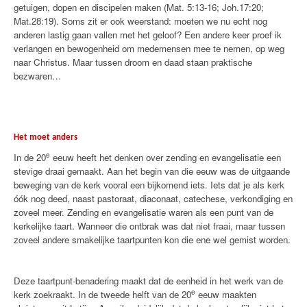
getuigen, dopen en discipelen maken (Mat. 5:13-16; Joh.17:20;
Mat.28:19). Soms zit er ook weerstand: moeten we nu echt nog
anderen lastig gaan vallen met het geloof? Een andere keer proef ik
verlangen en bewogenheid om medemensen mee te nemen, op weg
naar Christus. Maar tussen droom en daad staan praktische
bezwaren…
Het moet anders
e
In de 20
eeuw heeft het denken over zending en evangelisatie een
stevige draai gemaakt. Aan het begin van die eeuw was de uitgaande
beweging van de kerk vooral een bijkomend iets. Iets dat je als kerk
óók nog deed, naast pastoraat, diaconaat, catechese, verkondiging en
zoveel meer. Zending en evangelisatie waren als een punt van de
kerkelijke taart. Wanneer die ontbrak was dat niet fraai, maar tussen
zoveel andere smakelijke taartpunten kon die ene wel gemist worden.
Deze taartpunt-benadering maakt dat de eenheid in het werk van de
e
kerk zoekraakt. In de tweede helft van de 20
eeuw maakten