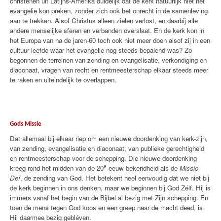
christenen uit Latijns-Amerika duidelijk dat de kerk natuurlijk niet het
evangelie kon preken, zonder zich ook het onrecht in de samenleving
aan te trekken. Alsof Christus alleen zielen verlost, en daarbij alle
andere menselijke sferen en verbanden overslaat. En de kerk kon in
het Europa van na de jaren-60 toch ook niet meer doen alsof zij in een
cultuur leefde waar het evangelie nog steeds bepalend was? Zo
begonnen de terreinen van zending en evangelisatie, verkondiging en
diaconaat, vragen van recht en rentmeesterschap elkaar steeds meer
te raken en uiteindelijk te overlappen.
Gods Missie
Dat allemaal bij elkaar riep om een nieuwe doordenking van kerk-zijn,
van zending, evangelisatie en diaconaat, van publieke gerechtigheid
en rentmeesterschap voor de schepping. Die nieuwe doordenking
e
kreeg rond het midden van de 20
eeuw bekendheid als de
Missio
Deï
, de zending van God. Het betekent heel eenvoudig dat we niet bij
de kerk beginnen in ons denken, maar we beginnen bij God Zélf. Hij is
immers vanaf het begin van de Bijbel al bezig met Zijn schepping. En
toen de mens tegen God koos en een greep naar de macht deed, is
Hij daarmee bezig gebléven.