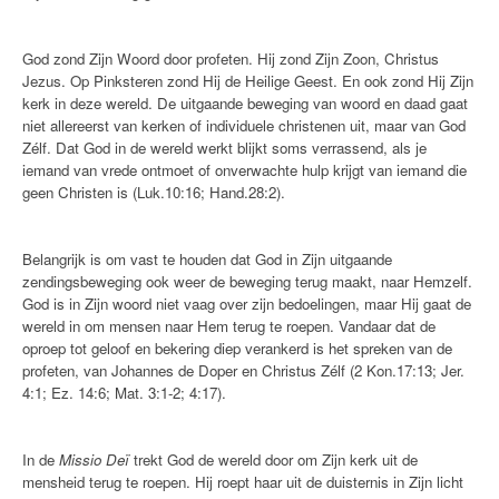
God zond Zijn Woord door profeten. Hij zond Zijn Zoon, Christus
Jezus. Op Pinksteren zond Hij de Heilige Geest. En ook zond Hij Zijn
kerk in deze wereld. De uitgaande beweging van woord en daad gaat
niet allereerst van kerken of individuele christenen uit, maar van God
Zélf. Dat God in de wereld werkt blijkt soms verrassend, als je
iemand van vrede ontmoet of onverwachte hulp krijgt van iemand die
geen Christen is (Luk.10:16; Hand.28:2).
Belangrijk is om vast te houden dat God in Zijn uitgaande
zendingsbeweging ook weer de beweging terug maakt, naar Hemzelf.
God is in Zijn woord niet vaag over zijn bedoelingen, maar Hij gaat de
wereld in om mensen naar Hem terug te roepen. Vandaar dat de
oproep tot geloof en bekering diep verankerd is het spreken van de
profeten, van Johannes de Doper en Christus Zélf (2 Kon.17:13; Jer.
4:1; Ez. 14:6; Mat. 3:1-2; 4:17).
In de
Missio Deï
trekt God de wereld door om Zijn kerk uit de
mensheid terug te roepen. Hij roept haar uit de duisternis in Zijn licht