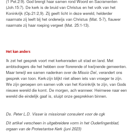
(1 Pet.2:9). God brengt haar samen rond Woord en Sacramenten
(Joh.15:7). De kerk is de bruid van Christus en het volk van het
Koninkrijk (Op.21:2,9). Zij geeft licht in deze wereld, helderder
naarmate zij leeft bij het onderwijs van Christus (Mat. 5-7), flauwer
naarmate zij haar roeping vergeet (Mat. 25:1-13).
Het kan anders
Ik zet het gesprek voort met kerkenraden uit stad en land. Met
ambtsdragers die het hebben over florerende of kwijnende gemeenten.
Maar terwijl we samen nadenken over de
Missio Deï
, verandert ons
gesprek van toon. Kerk-zijn blijkt niet alleen iets van vroeger te zijn.
We zijn geroepen om samen volk van het Koninkrijk te zijn, van Gods
nieuwe wereld die komt. De morgen, ach wanneer. Heimwee naar een
wereld die eindelijk gaaf is, sluipt onze gesprekken binnen.
Ds. Peter L.D. Visser is missionair consulent voor de cgk
Dit artikel verscheen in uitgebreidere vorm in het Ouderlingenblad,
orgaan van de Protestantse Kerk (juni 2023)