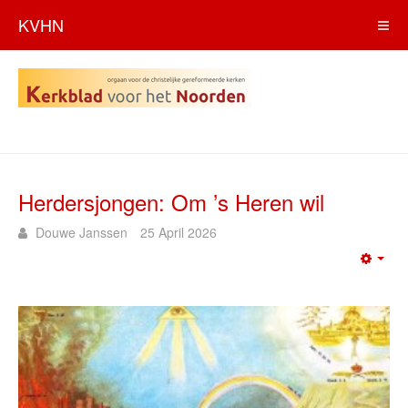
KVHN
Herdersjongen: Om ’s Heren wil
Douwe Janssen
25 April 2026
Emp