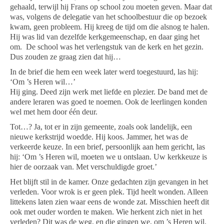
gehaald, terwijl hij Frans op school zou moeten geven. Maar dat
was, volgens de delegatie van het schoolbestuur die op bezoek
kwam, geen probleem. Hij kreeg de tijd om die alsnog te halen.
Hij was lid van dezelfde kerkgemeenschap, en daar ging het
om.
De school was het verlengstuk van de kerk en het gezin.
Dus zouden ze graag zien dat hij…
In de brief die hem een week later werd toegestuurd, las hij:
‘Om ’s Heren wil…’
Hij ging. Deed zijn werk met liefde en plezier. De band met de
andere leraren was goed te noemen. Ook de leerlingen konden
wel met hem door één deur.
Tot…? Ja, tot er in zijn gemeente, zoals ook landelijk, een
nieuwe kerkstrijd woedde. Hij koos. Jammer, het was de
verkeerde keuze. In een brief, persoonlijk aan hem gericht, las
hij: ‘Om ’s Heren wil, moeten we u ontslaan. Uw kerkkeuze is
hier de oorzaak van. Met verschuldigde groet.’
Het blijft stil in de kamer. Onze gedachten zijn gevangen in het
verleden. Voor wrok is er geen plek. Tijd heelt wonden. Alleen
littekens laten zien waar eens de wonde zat. Misschien heeft dit
ook met ouder worden te maken. Wie herkent zich niet in het
verleden? Dit was de weg, en die gingen we, om ’s Heren wil.