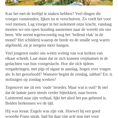
Kan het met de leeftijd te maken hebben? Veel dingen die
vroeger vaststonden, lijken nu te verschuiven. Zo voelt het voor
veel mensen. Lag vroeger in het isolement onze kracht, vandaag
moeten we een open houding aannemen naar de wereld om ons
heen. Wie neemt tegenwoordig nog het ‘hellend vlak’ in de
mond? Het schilderij waarop de brede en de smalle weg waren
afgebeeld, zie je nergens meer hangen.
Veel jongeren onder ons weten weinig van wat kerken van
elkaar scheidt. Laat staan dat ze zich kunnen verplaatsen in de
gedachten van hun voorgeslacht. Hoe die zich tijdens
vergaderingen, met pijp of sigaar in aanslag, bogen over vragen
als: Is het geoorloofd? Wanneer begint de zondag, sabbat? En: is
stofzuigen op zondag werken?
Tegenover me zit een ‘oude’ broeder. Maar wat is oud? Ik stel
dat de laatste jaren steeds verder bijtrekken, naar boven.
Luisterend naar zijn verhaal, lijkt het alsof het pas gebeurd is.
Beiden herkennen we de tijd.
Hij was leraar. Engels was zijn vak. Hoewel hij een goed
woordje Frans sprak, had hij daar zijn acte nog niet voor