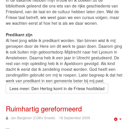
In de vakantie hebben mijn vrouw en ik boeken uit de
bibliotheek geleend die ons iets van de rijke geschiedenis van
Friesland, van de taal en de cultuur hebben laten zien. Wat de
Friese taal betreft, wie weet gaan we een cursus volgen, maar
we wachten eerst af hoe het is als we daar wonen.
Predikant zijn
Al heel jong wilde ik predikant worden. Van binnen wist ik mij
geroepen door de Here om dit werk te gaan doen. Daarom ging
ik ook buiten mijn geboortedorp Mijdrecht naar het Lyceum in
Amstelveen. Daarna heb ik een jaar in Utrecht gestudeerd. De
rest van mijn opleiding heb ik in Apeldoorn gevolgd. Als kind
dacht ik eerst dat ik zendeling moest worden. God heeft een
zendingsfilm gebruikt om mij te roepen. Later begreep ik dat het
werk van predikant in een gemeente beter bij mij past.
Lees meer: Den Hertog komt in de Friese hoofdstad
Ruimhartig gereformeerd
Jan Bargboer (CGKv Sneek)
18 September 2009
Emp