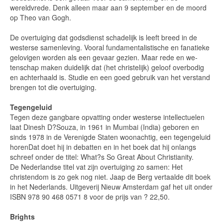
wereldvrede. Denk alleen maar aan 9 september en de moord
op Theo van Gogh.
De overtuiging dat godsdienst schadelijk is leeft breed in de
westerse samenleving. Vooral fundamentalistische en fanatieke
gelovigen worden als een gevaar gezien. Maar rede en we-
tenschap maken duidelijk dat (het christelijk) geloof overbodig
en achterhaald is. Studie en een goed gebruik van het verstand
brengen tot die overtuiging.
Tegengeluid
Tegen deze gangbare opvatting onder westerse intellectuelen
laat Dinesh D?Souza, in 1961 in Mumbai (India) geboren en
sinds 1978 in de Verenigde Staten woonachtig, een tegengeluid
horenDat doet hij in debatten en in het boek dat hij onlangs
schreef onder de titel: What?s So Great About Christianity.
De Nederlandse titel vat zijn overtuiging zo samen: Het
christendom is zo gek nog niet. Jaap de Berg vertaalde dit boek
in het Nederlands. Uitgeverij Nieuw Amsterdam gaf het uit onder
ISBN 978 90 468 0571 8 voor de prijs van ? 22,50.
Brights