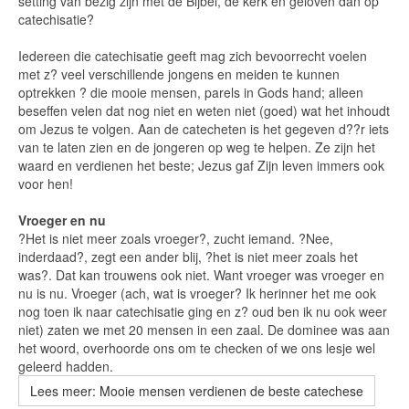
setting van bezig zijn met de Bijbel, de kerk en geloven dan op
catechisatie?
Iedereen die catechisatie geeft mag zich bevoorrecht voelen
met z? veel verschillende jongens en meiden te kunnen
optrekken ? die mooie mensen, parels in Gods hand; alleen
beseffen velen dat nog niet en weten niet (goed) wat het inhoudt
om Jezus te volgen. Aan de catecheten is het gegeven d??r iets
van te laten zien en de jongeren op weg te helpen. Ze zijn het
waard en verdienen het beste; Jezus gaf Zijn leven immers ook
voor hen!
Vroeger en nu
?Het is niet meer zoals vroeger?, zucht iemand. ?Nee,
inderdaad?, zegt een ander blij, ?het is niet meer zoals het
was?. Dat kan trouwens ook niet. Want vroeger was vroeger en
nu is nu. Vroeger (ach, wat is vroeger? Ik herinner het me ook
nog toen ik naar catechisatie ging en z? oud ben ik nu ook weer
niet) zaten we met 20 mensen in een zaal. De dominee was aan
het woord, overhoorde ons om te checken of we ons lesje wel
geleerd hadden.
Lees meer: Mooie mensen verdienen de beste catechese