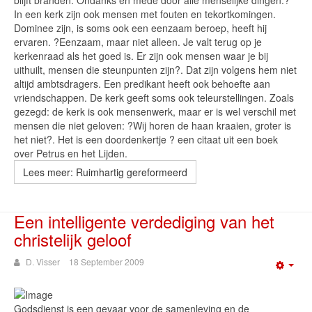
blijft branden. Ondanks en mede door alle menselijke dingen.?
In een kerk zijn ook mensen met fouten en tekortkomingen.
Dominee zijn, is soms ook een eenzaam beroep, heeft hij
ervaren. ?Eenzaam, maar niet alleen. Je valt terug op je
kerkenraad als het goed is. Er zijn ook mensen waar je bij
uithuilt, mensen die steunpunten zijn?. Dat zijn volgens hem niet
altijd ambtsdragers. Een predikant heeft ook behoefte aan
vriendschappen. De kerk geeft soms ook teleurstellingen. Zoals
gezegd: de kerk is ook mensenwerk, maar er is wel verschil met
mensen die niet geloven: ?Wij horen de haan kraaien, groter is
het niet?. Het is een doordenkertje ? een citaat uit een boek
over Petrus en het Lijden.
Lees meer: Ruimhartig gereformeerd
Een intelligente verdediging van het
christelijk geloof
D. Visser
18 September 2009
Emp
Godsdienst is een gevaar voor de samenleving en de