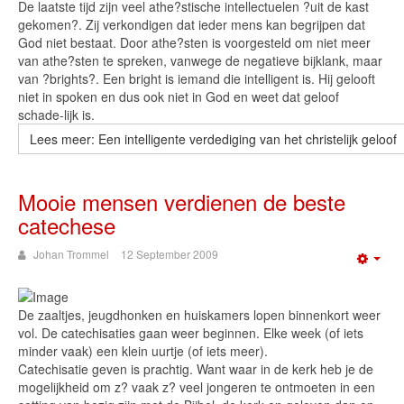
De laatste tijd zijn veel athe?stische intellectuelen ?uit de kast
gekomen?. Zij verkondigen dat ieder mens kan begrijpen dat
God niet bestaat. Door athe?sten is voorgesteld om niet meer
van athe?sten te spreken, vanwege de negatieve bijklank, maar
van ?brights?. Een bright is iemand die intelligent is. Hij gelooft
niet in spoken en dus ook niet in God en weet dat geloof
schade-lijk is.
Lees meer: Een intelligente verdediging van het christelijk geloof
Mooie mensen verdienen de beste
catechese
Johan Trommel
12 September 2009
Emp
De zaaltjes, jeugdhonken en huiskamers lopen binnenkort weer
vol. De catechisaties gaan weer beginnen. Elke week (of iets
minder vaak) een klein uurtje (of iets meer).
Catechisatie geven is prachtig. Want waar in de kerk heb je de
mogelijkheid om z? vaak z? veel jongeren te ontmoeten in een