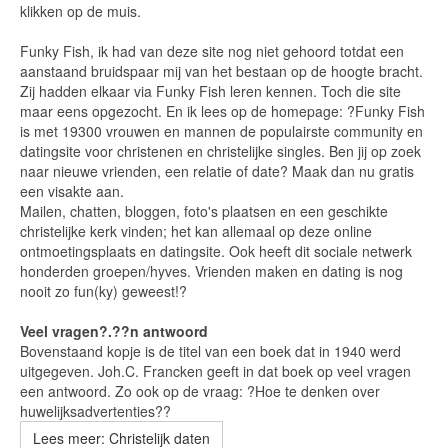
klikken op de muis.
Funky Fish, ik had van deze site nog niet gehoord totdat een
aanstaand bruidspaar mij van het bestaan op de hoogte bracht.
Zij hadden elkaar via Funky Fish leren kennen. Toch die site
maar eens opgezocht. En ik lees op de homepage: ?Funky Fish
is met 19300 vrouwen en mannen de populairste community en
datingsite voor christenen en christelijke singles. Ben jij op zoek
naar nieuwe vrienden, een relatie of date? Maak dan nu gratis
een visakte aan.
Mailen, chatten, bloggen, foto's plaatsen en een geschikte
christelijke kerk vinden; het kan allemaal op deze online
ontmoetingsplaats en datingsite. Ook heeft dit sociale netwerk
honderden groepen/hyves. Vrienden maken en dating is nog
nooit zo fun(ky) geweest!?
Veel vragen?.??n antwoord
Bovenstaand kopje is de titel van een boek dat in 1940 werd
uitgegeven. Joh.C. Francken geeft in dat boek op veel vragen
een antwoord. Zo ook op de vraag: ?Hoe te denken over
huwelijksadvertenties??
Lees meer: Christelijk daten