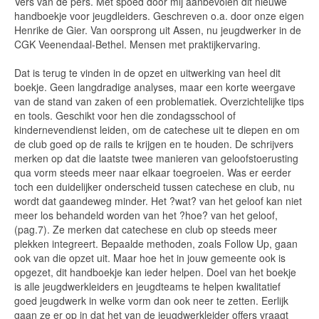
Vers van de pers. Met spoed door mij aanbevolen dit nieuwe
handboekje voor jeugdleiders. Geschreven o.a. door onze eigen
Henrike de Gier. Van oorsprong uit Assen, nu jeugdwerker in de
CGK Veenendaal-Bethel. Mensen met praktijkervaring.
Dat is terug te vinden in de opzet en uitwerking van heel dit
boekje. Geen langdradige analyses, maar een korte weergave
van de stand van zaken of een problematiek. Overzichtelijke tips
en tools. Geschikt voor hen die zondagsschool of
kindernevendienst leiden, om de catechese uit te diepen en om
de club goed op de rails te krijgen en te houden. De schrijvers
merken op dat die laatste twee manieren van geloofstoerusting
qua vorm steeds meer naar elkaar toegroeien. Was er eerder
toch een duidelijker onderscheid tussen catechese en club, nu
wordt dat gaandeweg minder. Het ?wat? van het geloof kan niet
meer los behandeld worden van het ?hoe? van het geloof,
(pag.7). Ze merken dat catechese en club op steeds meer
plekken integreert. Bepaalde methoden, zoals Follow Up, gaan
ook van die opzet uit. Maar hoe het in jouw gemeente ook is
opgezet, dit handboekje kan ieder helpen. Doel van het boekje
is alle jeugdwerkleiders en jeugdteams te helpen kwalitatief
goed jeugdwerk in welke vorm dan ook neer te zetten. Eerlijk
gaan ze er op in dat het van de jeugdwerkleider offers vraagt