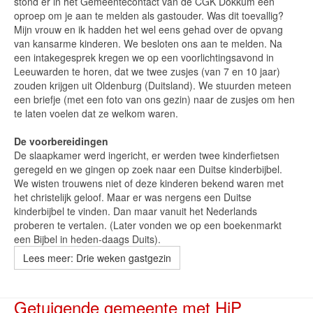
stond er in het Gemeentecontact van de CGK Dokkum een
oproep om je aan te melden als gastouder. Was dit toevallig?
Mijn vrouw en ik hadden het wel eens gehad over de opvang
van kansarme kinderen. We besloten ons aan te melden. Na
een intakegesprek kregen we op een voorlichtingsavond in
Leeuwarden te horen, dat we twee zusjes (van 7 en 10 jaar)
zouden krijgen uit Oldenburg (Duitsland). We stuurden meteen
een briefje (met een foto van ons gezin) naar de zusjes om hen
te laten voelen dat ze welkom waren.
De voorbereidingen
De slaapkamer werd ingericht, er werden twee kinderfietsen
geregeld en we gingen op zoek naar een Duitse kinderbijbel.
We wisten trouwens niet of deze kinderen bekend waren met
het christelijk geloof. Maar er was nergens een Duitse
kinderbijbel te vinden. Dan maar vanuit het Nederlands
proberen te vertalen. (Later vonden we op een boekenmarkt
een Bijbel in heden-daags Duits).
Lees meer: Drie weken gastgezin
Getuigende gemeente met HiP