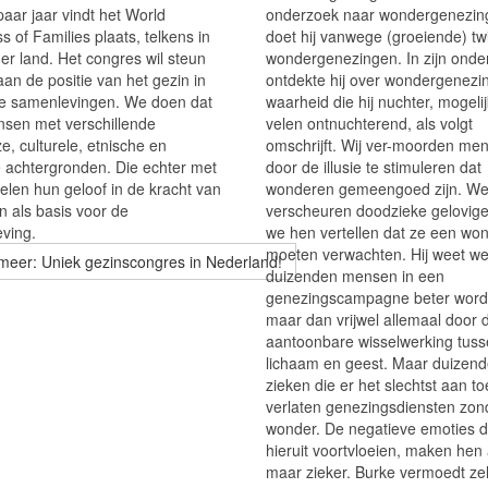
aar jaar vindt het World
onderzoek naar wondergenezin
 of Families plaats, telkens in
doet hij vanwege (groeiende) twi
er land. Het congres wil steun
wondergenezingen. In zijn onde
an de positie van het gezin in
ontdekte hij over wondergenezi
 samenlevingen. We doen dat
waarheid die hij nuchter, mogeli
sen met verschillende
velen ontnuchterend, als volgt
ze, culturele, etnische en
omschrijft. Wij ver-moorden me
ke achtergronden. Die echter met
door de illusie te stimuleren dat
elen hun geloof in de kracht van
wonderen gemeengoed zijn. W
n als basis voor de
verscheuren doodzieke gelovige
ving.
we hen vertellen dat ze een wo
moeten verwachten. Hij weet we
meer: Uniek gezinscongres in Nederland!
duizenden mensen in een
genezingscampagne beter word
maar dan vrijwel allemaal door 
aantoonbare wisselwerking tus
lichaam en geest. Maar duizen
zieken die er het slechtst aan toe
verlaten genezingsdiensten zon
wonder. De negatieve emoties d
hieruit voortvloeien, maken hen 
maar zieker. Burke vermoedt zel