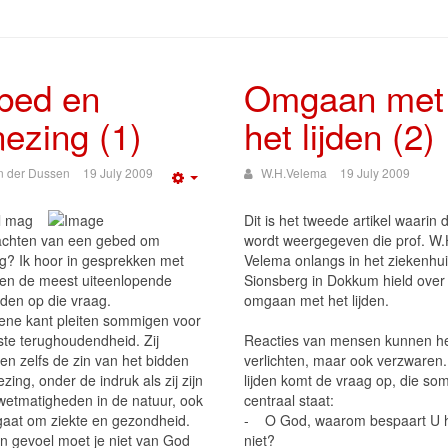
bed en
Omgaan met
ezing (1)
het lijden (2)
n der Dussen
19 July 2009
W.H.Velema
19 July 2009
Empty
l mag
Dit is het tweede artikel waarin 
achten van een gebed om
wordt weergegeven die prof. W.
g? Ik hoor in gesprekken met
Velema onlangs in het ziekenhu
nen de meest uiteenlopende
Sionsberg in Dokkum hield over
den op die vraag.
omgaan met het lijden.
ene kant pleiten sommigen voor
ste terughoudendheid. Zij
Reacties van mensen kunnen het
len zelfs de zin van het bidden
verlichten, maar ook verzwaren.
ing, onder de indruk als zij zijn
lijden komt de vraag op, die som
wetmatigheden in de natuur, ook
centraal staat:
 gaat om ziekte en gezondheid.
- O God, waarom bespaart U h
n gevoel moet je niet van God
niet?