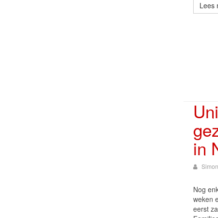
Lees 
Un
ge
in 
Simon
Nog enk
weken e
eerst z