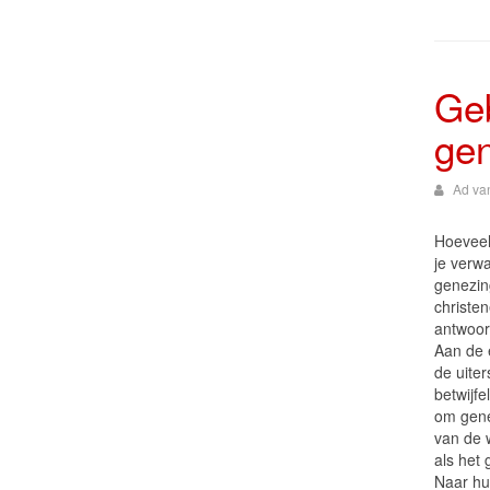
Ge
gen
Ad va
Hoevee
je verw
genezin
christe
antwoor
Aan de 
de uiter
betwijfe
om genez
van de 
als het
Naar hu