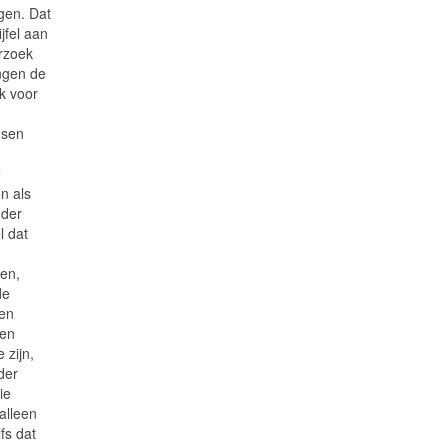
gen. Dat
jfel aan
rzoek
ngen de
jk voor
nsen
e
n als
nder
l dat
en,
de
sen
den
 zijn,
der
ie
alleen
fs dat