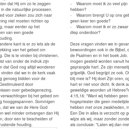
ten dat Hij om zo te zeggen
- Waarom moet ik zo veel pijn
 in die natuurlijke processen.
hebben?
ed voor zieken zou zich naar
- Waarom brengt U op ons ge
ing niet moeten richten op
geen keer ten goede?
g, maar eerder op het
- Waarom moet ik er zo zwaar
en van een goede
diep onderdoor?
ouding.
ndere kant is er zo iets als de
Deze vragen vinden we in gevar
ekking van het gebed om
bewoordingen ook in de Bijbel, o
. Die is te vinden bij christenen,
de Psalmen en in het boek Job.
uist van onder de indruk zijn
mogen gesteld worden vanuit h
 dat God nog altijd wonderen
geprangde hart. Ze zijn menselij
j vinden dat we in de kerk vaak
grijpelijk. God begrijpt ze ook. Of
rig genoeg bidden voor de
blij mee is? Hij doet Zijn oren, 
 Gestimuleerd door
hart er niet voor dicht. Ik denk a
nissen over gebedsgenezing,
geweldige woorden uit Hebree?
n verwachtingen bij het gebed om
4:15,16: "Want wij hebben geen
ng hooggespannen. Sommigen
hogepriester die geen medelijd
, dat we van de Here God
hebben met onze zwakheden, 
en wel minder ontvangen dan Hij
Een Die in alles is verzocht op ge
en, door een te bescheiden of
wijze als wij, maar zonder zonde
erustende houding.
als conclusie: "Laten wij dan me