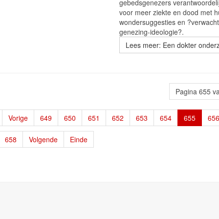
gebedsgenezers verantwoordelij
voor meer ziekte en dood met 
wondersuggesties en ?verwacht
genezing-ideologie?.
Lees meer: Een dokter onder
Pagina 655 v
Vorige
649
650
651
652
653
654
655
65
658
Volgende
Einde