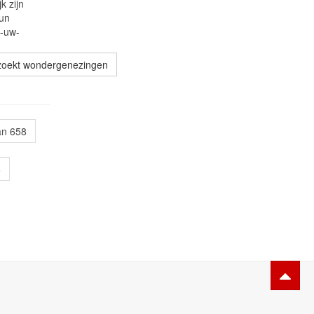
k zijn
hun
-uw-
zoekt wondergenezingen
an 658
6