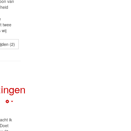
roon van
gheid
e
rt twee
 wij
jden (2)
ingen
Empty
acht ik
 Doet