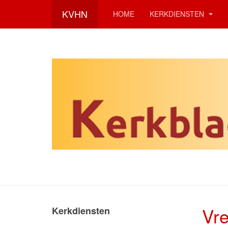
KVHN
HOME
KERKDIENSTEN
Vre
Kerkdiensten