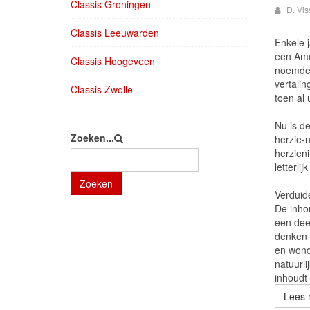
Classis Groningen
D. Vis
Classis Leeuwarden
Enkele 
een Ame
Classis Hoogeveen
noemde 
vertali
Classis Zwolle
toen al 
Nu is de
Zoeken...
herzie-
herzien
letterli
Zoeken
Verduide
De inho
een deel
denken 
en wond
natuurli
inhoudt 
Lees 