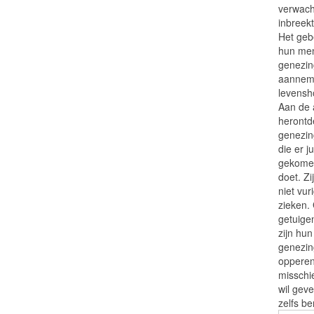
verwach
inbreekt
Het geb
hun men
genezin
aannem
levensh
Aan de a
herontd
genezing
die er j
gekomen
doet. Zi
niet vu
zieken.
getuige
zijn hu
genezi
opperen
misschi
wil gev
zelfs b