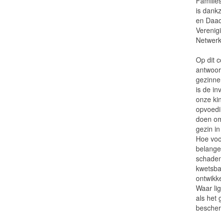
Familie
is dank
en Daad
Verenig
Netwerk
Op dit 
antwoor
gezinne
is de i
onze ki
opvoed
doen om
gezin i
Hoe voo
belange
schade
kwetsba
ontwikk
Waar li
als het
bescher