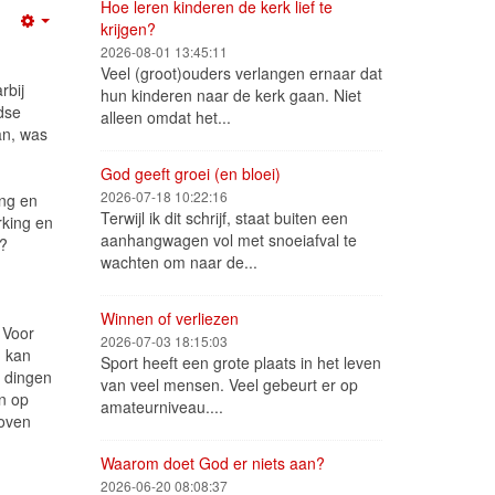
Hoe leren kinderen de kerk lief te
krijgen?
Empty
2026-08-01 13:45:11
Veel (groot)ouders verlangen ernaar dat
rbij
hun kinderen naar de kerk gaan. Niet
dse
alleen omdat het...
an, was
God geeft groei (en bloei)
2026-07-18 10:22:16
ing en
Terwijl ik dit schrijf, staat buiten een
rking en
aanhangwagen vol met snoeiafval te
 ?
wachten om naar de...
Winnen of verliezen
 Voor
2026-07-03 18:15:03
, kan
Sport heeft een grote plaats in het leven
 dingen
van veel mensen. Veel gebeurt er op
n op
amateurniveau....
loven
Waarom doet God er niets aan?
2026-06-20 08:08:37