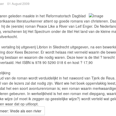
ser
01 August 2009
jaren geleden maakte in het Reformatorisch Dagblad
rikaanse literatuurkenner attent op goede romans van christenen. Daa
hij de (eerste) roman Peace Like a River van Leif Enger. De Nederlan
ng, verschenen bij Het Spectrum onder de titel Het land van de kleine m
uitverkocht.
 vertaling bij uitgeverij Librion in Sliedrecht uitgegeven, na een bewerk
ning door Kees Bezemer. Er wordt helaas niet vermeld waarin die bewe
ing bestaan en waarom die nodig waren. Deze keer is de titel ? terecht
jk vertaald. Het ISBN is 978 90 5290 018 6 en kost ? 17,90
lijking
ud van de roman wordt verduidelijkt in het nawoord van Tjerk de Reus.
 van de lezers zal dat nodig zijn. Want wie het boek oppervlakkig leest
dat het een soort avonturenroman is; een roman waarin merkwaardige
eren gebeuren. In werkelijkheid is het een roman met diepgang, waari
jke wijze (of moet ik zeggen op geestelijke wijze?) wordt verteld wat ge
en waar dat op uitloopt.
meer: Vrede als een rivier