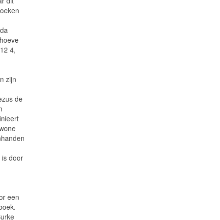
 dit
boeken
.
nda
rhoeve
12 4,
n zijn
Jezus de
n
inieert
ewone
enhanden
 is door
or een
 boek.
Burke