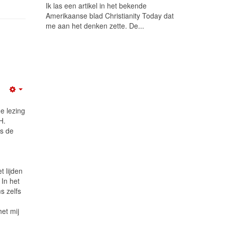
Ik las een artikel in het bekende
Amerikaanse blad Christianity Today dat
me aan het denken zette. De...
Empty
de lezing
H.
is de
 lijden
 In het
s zelfs
et mij