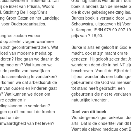
s plaatsvinden in Nederland. Dat
God nog steeds wonderen? Maar
zij de inzet van Prisma, Woord
boek is anders dan de meeste 
, Stichting De Hoop/Chris,
die ik over gebedsgene-zing las
ing Groot Gezin en het Landelijk
Burkes boek is vertaald door Li
 voor Ouderorganisaties.
Schouwstra, uitgegeven bij Voo
in Kampen, ISBN 978 90 297 19
congres zoeken we een
prijs van ? 18,90.
d op allerlei vragen waarmee
n zich geconfronteerd zien. Wat
Burke is arts en gelooft in God e
nvloed van moderne media op
macht, ook in zijn macht om te
nderen? Hoe gaan we daar in de
genezen. Hij gelooft zeker dat 
ing mee om? Wat kunnen we
wonderen deed die in het NT zij
 de positie van huwelijk en
beschreven. Vanuit de Bijbel def
n de samenleving te versterken?
hij een wonder als een buiteng
rkomen we dat arbeidsdruk de
gebeurtenis die God via mens
n van ouders en kinderen gaat
tot stand heeft gebracht, een
n? Wat kunnen we doen om
gebeurtenis die niet te verklaren
re gezinnen in
natuurlijke krachten.
elingslanden te versterken?
ggen op dit moment de fronten
Doel van dit boek
 gaat om de
Wondergenezingen bekeken do
mwaardigheid van het leven?
arts. Dat is de ondertitel van dit
Want als gelovig medicus doet 