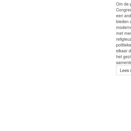
Om de p
Congress
een and
bieden a
moderne
met men
religieu
politie
elkaar d
het gezi
samenle
Lees 