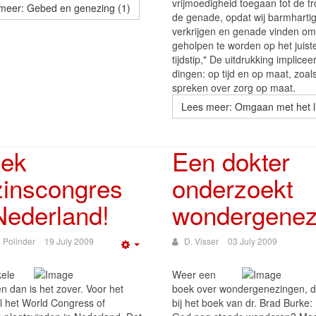
vrijmoedigheid toegaan tot de t
meer: Gebed en genezing (1)
de genade, opdat wij barmharti
verkrijgen en genade vinden om
geholpen te worden op het juist
tijdstip," De uitdrukking implicee
dingen: op tijd en op maat, zoals
spreken over zorg op maat.
Lees meer: Omgaan met het li
iek
Een dokter
zinscongres
onderzoekt
Nederland!
wondergenez
 Polinder
19 July 2009
D. Visser
03 July 2009
Empty
ele
Weer een
n dan is het zover. Voor het
boek over wondergenezingen, d
al het World Congress of
bij het boek van dr. Brad Burke: