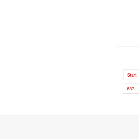
Start
657