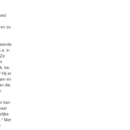
bed
 en zo
ieerde
.a. in
 Ze
et
k, be-
 Hij er
ogen en
an die
n
en kan
maar
lijke
." Met
t