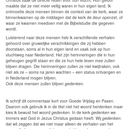
Christus vaak de directe reden voor hun vlucht. Hun geloof
maakte dat ze niet meer veilig waren in hun eigen land. Ik
ontmoette deze mensen binnen de context van de kerk, waar ze
binnenkwamen op de middagen dat de kerk de deur openzet, of
waar ze kwamen meedoen met de Bijbelstudie die gegeven
wordt.
Luisterend naar deze mensen heb ik verschillende verhalen
gehoord over gruwelijke verschrikkingen die zij hebben
doorstaan, soms al in hun eigen land en vaak ook op hun
vluchtweg naar Nederland. Het zijn herinneringen die in hun
geheugen gegrift staan en die ze hun hele leven mee zullen
blijven dragen. Die herinneringen zullen ze niet kwijtraken, ook
niet als ze – soms na jaren wachten – een status ontvangen en
in Nederland mogen blijven.
Ook deze mensen zullen blijven
gedenken
.
Ik schrijf dit commentaar kort voor Goede Vrijdag en Pasen.
Daarom ook gebruik ik in de titel niet het woord herdenken maar
kies ik bewust het woord
gedenken
. In de kerk
gedenken
we
immers wat God in Jezus Christus gedaan heeft. Wij
gedenken
:
dat wil zeggen dat we niet maar alleen de verhalen van het