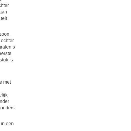
hter
taan
telt
zoon.
 echter
grafenis
eerste
stuk is
te met
lijk
inder
n ouders
 in een