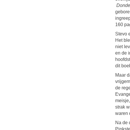
Donde
geboren
ingree
160 pag
Stevo 
Het ble
niet le
en de 
hoofdst
dit boe
Maar da
vrijge
de rege
Evangel
meisje,
strak w
waren d
Na de 
Pinkste