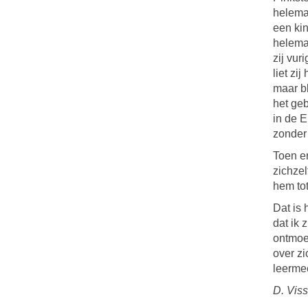
helema
een ki
helema
zij vur
liet zi
maar b
het geb
in de E
zonder 
Toen er
zichzel
hem to
Dat is 
dat ik 
ontmoet
over z
leermee
D. Viss