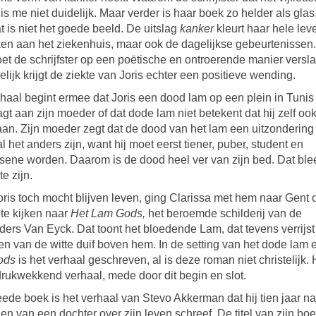
is me niet duidelijk. Maar verder is haar boek zo helder als glas
t is niet het goede beeld. De uitslag
kanker
kleurt haar hele lev
en aan het ziekenhuis, maar ook de dagelijkse gebeurtenissen
et de schrijfster op een poëtische en ontroerende manier versl
elijk krijgt de ziekte van Joris echter een positieve wending.
haal begint ermee dat Joris een dood lam op een plein in Tunis 
agt aan zijn moeder of dat dode lam niet betekent dat hij zelf oo
n. Zijn moeder zegt dat de dood van het lam een uitzondering i
al het anders zijn, want hij moet eerst tiener, puber, student en
sene worden. Daarom is de dood heel ver van zijn bed. Dat ble
te zijn.
ris toch mocht blijven leven, ging Clarissa met hem naar Gent
te kijken naar
Het Lam Gods,
het beroemde schilderij van de
ers Van Eyck. Dat toont het bloedende Lam, dat tevens verrijst
n van de witte duif boven hem. In de setting van het dode lam
ods
is het verhaal geschreven, al is deze roman niet christelijk. 
rukwekkend verhaal, mede door dit begin en slot.
ede boek is het verhaal van Stevo Akkerman dat hij tien jaar na
den van een dochter over zijn leven schreef. De titel van zijn bo