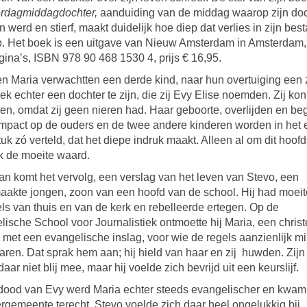
rdagmiddagdochter,
aanduiding van de middag waarop zijn doc
 werd en stierf, maakt duidelijk hoe diep dat verlies in zijn bes
p. Het boek is een uitgave van Nieuw Amsterdam in Amsterdam, 
ina’s, ISBN 978 90 468 1530 4, prijs € 16,95.
en Maria verwachtten een derde kind, naar hun overtuiging een 
ek echter een dochter te zijn, die zij Evy Elise noemden. Zij kon
ven, omdat zij geen nieren had. Haar geboorte, overlijden en be
impact op de ouders en de twee andere kinderen worden in het 
uk zó verteld, dat het diepe indruk maakt. Alleen al om dit hoofd
k de moeite waard.
n komt het vervolg, een verslag van het leven van Stevo, een
maakte jongen, zoon van een hoofd van de school. Hij had moei
ls van thuis en van de kerk en rebelleerde ertegen. Op de
ische School voor Journalistiek ontmoette hij Maria, een christe
 met een evangelische inslag, voor wie de regels aanzienlijk m
aren. Dat sprak hem aan; hij hield van haar en zij huwden. Zij
aar niet blij mee, maar hij voelde zich bevrijd uit een keurslijf.
dood van Evy werd Maria echter steeds evangelischer en kwam
rgemeente terecht. Stevo voelde zich daar heel ongelukkig bij,