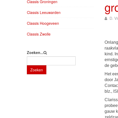
Classis Groningen
gr
Classis Leeuwarden
D. Vi
Classis Hoogeveen
Classis Zwolle
Onlang
raakvla
Zoeken...
kind. I
ernstig
de geb
Zoeken
Het ee
door J
Contac
blz., I
Clariss
probeer
gauw kr
zeldzam