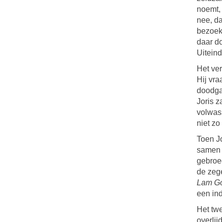
noemt, 
nee, da
bezoek
daar do
Uiteind
Het ver
Hij vra
doodgaa
Joris z
volwas
niet zo 
Toen Jo
samen 
gebroed
de zege
Lam G
een ind
Het twe
overlij