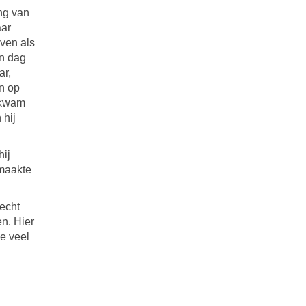
ng van
aar
ven als
en dag
ar,
n op
o kwam
 hij
.
hij
 maakte
recht
en. Hier
ie veel