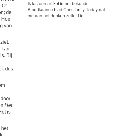
Ik las een artikel in het bekende
. Of
Amerikaanse blad Christianity Today dat
en; de
me aan het denken zette. De...
. Hoe,
ag van.
ziet.
k kan
s. Bij
ek dus
 om
 door
 en
Het
Het is
 het
ek