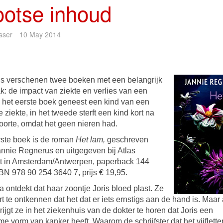
ootse inhoud
sser
10 May 2014
s verschenen twee boeken met een belangrijk
k: de impact van ziekte en verlies van een
n het eerste boek geneest een kind van een
e ziekte, in het tweede sterft een kind kort na
oorte, omdat het geen nieren had.
rste boek is de roman
Het lam,
geschreven
annie Regnerus en uitgegeven bij Atlas
t in Amsterdam/Antwerpen, paperback 144
SBN 978 90 254 3640 7, prijs € 19,95.
a ontdekt dat haar zoontje Joris bloed plast. Ze
t te ontkennen dat het dat er iets ernstigs aan de hand is. Maar 
ijgt ze in het ziekenhuis van de dokter te horen dat Joris een
e vorm van kanker heeft. Waarom de schrijfster dat het vijflett