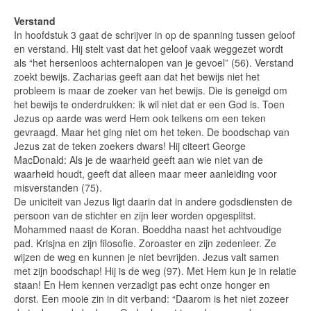
Verstand
In hoofdstuk 3 gaat de schrijver in op de spanning tussen geloof
en verstand. Hij stelt vast dat het geloof vaak weggezet wordt
als “het hersenloos achternalopen van je gevoel” (56). Verstand
zoekt bewijs. Zacharias geeft aan dat het bewijs niet het
probleem is maar de zoeker van het bewijs. Die is geneigd om
het bewijs te onderdrukken: ik wil niet dat er een God is. Toen
Jezus op aarde was werd Hem ook telkens om een teken
gevraagd. Maar het ging niet om het teken. De boodschap van
Jezus zat de teken zoekers dwars! Hij citeert George
MacDonald: Als je de waarheid geeft aan wie niet van de
waarheid houdt, geeft dat alleen maar meer aanleiding voor
misverstanden (75).
De uniciteit van Jezus ligt daarin dat in andere godsdiensten de
persoon van de stichter en zijn leer worden opgesplitst.
Mohammed naast de Koran. Boeddha naast het achtvoudige
pad. Krisjna en zijn filosofie. Zoroaster en zijn zedenleer. Ze
wijzen de weg en kunnen je niet bevrijden. Jezus valt samen
met zijn boodschap! Hij is de weg (97). Met Hem kun je in relatie
staan! En Hem kennen verzadigt pas echt onze honger en
dorst. Een mooie zin in dit verband: “Daarom is het niet zozeer