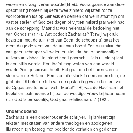
wezen en draagt verantwoordelijkheid. Voorafgaande aan deze
opsomming noteert hij deze twee zinnen: Wij laten “onze
vooroordelen los op Genesis en denken dat we in staat zijn om
vast te stellen of God zes dagen of vijftien miljard jaar werk had
aan de schepping. Maar dat was helemaal de bedoeling niet
van Genesis” (177). Wat bedoelt Zacharias? Terwijl wij druk
bezig zijn met de tuin (hof van Eden, de schepping) gaat het
erom dat je de stem van de tuinman hoort! Een naturalist (die
van geen schepper wil weten en stelt dat het onpersoonlijke
universum zichzelf tot stand heeft gebracht – iets uit niets) leeft
in een stille wereld. Een theïst mag weten van een wereld
waarin God gesproken heeft. Het gaat om het horen van de
stem van de Heiland. Een stem die klonk in een andere tuin, de
graftuin. Of beter de tuin van de opstanding waar de stem van
de Opgestane te horen valt: “Maria!”. “Hij was de Heer van het
heelal en toch noemde hij een eenvoudige vrouw bij haar naam
(…) God is persoonlijk, God gaat relaties aan…” (192).
Onderhoudend
Zacharias is een onderhoudende schrijver. Hij lardeert zijn
teksten met citaten van andere theologen en apologeten.
Illustreert zijn betoog met beeldende verhalen en gedichten.