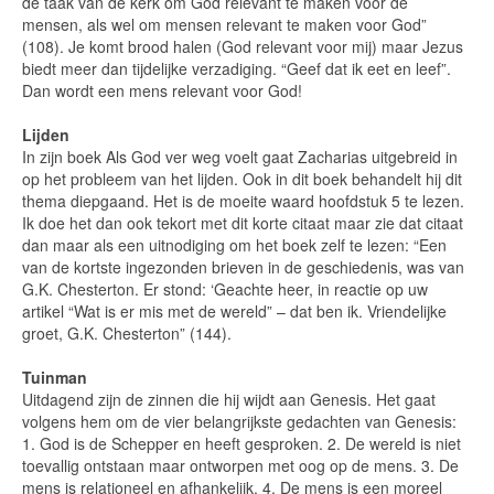
de taak van de kerk om God relevant te maken voor de
mensen, als wel om mensen relevant te maken voor God”
(108). Je komt brood halen (God relevant voor mij) maar Jezus
biedt meer dan tijdelijke verzadiging. “Geef dat ik eet en leef”.
Dan wordt een mens relevant voor God!
Lijden
In zijn boek Als God ver weg voelt gaat Zacharias uitgebreid in
op het probleem van het lijden. Ook in dit boek behandelt hij dit
thema diepgaand. Het is de moeite waard hoofdstuk 5 te lezen.
Ik doe het dan ook tekort met dit korte citaat maar zie dat citaat
dan maar als een uitnodiging om het boek zelf te lezen: “Een
van de kortste ingezonden brieven in de geschiedenis, was van
G.K. Chesterton. Er stond: ‘Geachte heer, in reactie op uw
artikel “Wat is er mis met de wereld” – dat ben ik. Vriendelijke
groet, G.K. Chesterton” (144).
Tuinman
Uitdagend zijn de zinnen die hij wijdt aan Genesis. Het gaat
volgens hem om de vier belangrijkste gedachten van Genesis:
1. God is de Schepper en heeft gesproken. 2. De wereld is niet
toevallig ontstaan maar ontworpen met oog op de mens. 3. De
mens is relationeel en afhankelijk. 4. De mens is een moreel