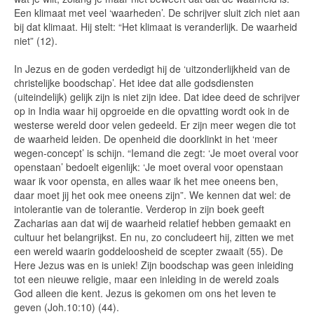
Een klimaat met veel ‘waarheden’. De schrijver sluit zich niet aan
bij dat klimaat. Hij stelt: “Het klimaat is veranderlijk. De waarheid
niet” (12).
In Jezus en de goden verdedigt hij de ‘uitzonderlijkheid van de
christelijke boodschap’. Het idee dat alle godsdiensten
(uiteindelijk) gelijk zijn is niet zijn idee. Dat idee deed de schrijver
op in India waar hij opgroeide en die opvatting wordt ook in de
westerse wereld door velen gedeeld. Er zijn meer wegen die tot
de waarheid leiden. De openheid die doorklinkt in het ‘meer
wegen-concept’ is schijn. “Iemand die zegt: ‘Je moet overal voor
openstaan’ bedoelt eigenlijk: ‘Je moet overal voor openstaan
waar ik voor opensta, en alles waar ik het mee oneens ben,
daar moet jij het ook mee oneens zijn”. We kennen dat wel: de
intolerantie van de tolerantie. Verderop in zijn boek geeft
Zacharias aan dat wij de waarheid relatief hebben gemaakt en
cultuur het belangrijkst. En nu, zo concludeert hij, zitten we met
een wereld waarin goddeloosheid de scepter zwaait (55). De
Here Jezus was en is uniek! Zijn boodschap was geen inleiding
tot een nieuwe religie, maar een inleiding in de wereld zoals
God alleen die kent. Jezus is gekomen om ons het leven te
geven (Joh.10:10) (44).