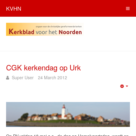
KVHN
CGK kerkendag op Urk
Super User
24 March 2012
Emp
Op DV vrijdag 18 mei a.s., de dag na Hemelvaartsdag, wordt op