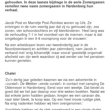
gehouden. In deze laatste bijdrage in de serie Zomergasten
vertellen twee vaste zomergasten in Hardenberg hun
verhaal.
Jacob Post en Marretje Post-Romkes wonen op Urk. Ze
ontvingen in de ruim veertig jaar dat zij nu getrouwd zijn, zes
zonen, vier schoondochters en vijf kleinkinderen: 'Heel lang was
de verhouding 7-1 in het voordeel van de mannen, maar is dat
omgebogen in een 9-8 voorsprong voor de vrouwen.'
Na een arbeidzaam leven van tweeëndertig jaar in de
Noordzeevisserij en achttien jaar zalmrokerij, nam Jacob in
verband met 'enig lichamelijk' maar vooral 'geestelijk ongemak'
afscheid van zijn werk waardoor zij wat eerder van het pensioen
kunnen genieten.
Chalet
'Zo’n dertig jaar geleden kwamen we via een advertentie in
«cursief»
De Wekker
«einde cursief» in contact met camping De
Oldemeyer in Hardenberg. Eerst voor een weekje. Dat beviel zo
goed dat we het jaar daarop voor drie weken boekten. Nadat we
dat enkele jaren hadden gedaan, kregen we een caravan die,
naar later bleek, te koop was. Op een heel mooie rustige plek.
Na enig nadenken hebben wij hem overgenomen.'
'Inmiddels hebben wij de plek omgetoverd in een riante chalet