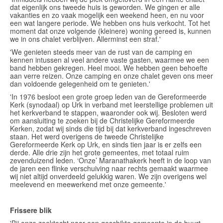
dat eigenlijk ons tweede huis is geworden. We gingen er alle
vakanties en zo vaak mogelijk een weekend heen, en nu voor
een wat langere periode. We hebben ons huis verkocht. Tot het
moment dat onze volgende (kleinere) woning gereed is, kunnen
we in ons chalet verblijven. Allerminst een straf.'
'We genieten steeds meer van de rust van de camping en
kennen intussen al veel andere vaste gasten, waarmee we een
band hebben gekregen. Heel mooi. We hebben geen behoefte
aan verre reizen. Onze camping en onze chalet geven ons meer
dan voldoende gelegenheid om te genieten.'
'In 1976 besloot een grote groep leden van de Gereformeerde
Kerk (synodaal) op Urk in verband met leerstellige problemen uit
het kerkverband te stappen, waaronder ook wij. Besloten werd
om aansluiting te zoeken bij de Christelijke Gereformeerde
Kerken, zodat wij sinds die tijd bij dat kerkverband ingeschreven
staan. Het werd overigens de tweede Christelijke
Gereformeerde Kerk op Urk, en sinds tien jaar is er zelfs een
derde. Alle drie zijn het grote gemeentes, met totaal ruim
zevenduizend leden. ‘Onze’ Maranathakerk heeft in de loop van
de jaren een flinke verschuiving naar rechts gemaakt waarmee
wij niet altijd onverdeeld gelukkig waren. We zijn overigens wel
meelevend en meewerkend met onze gemeente.'
Frissere blik