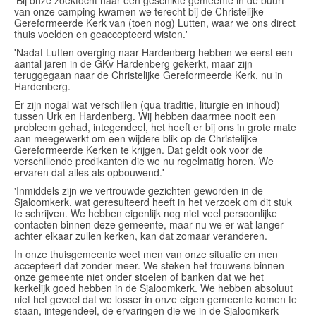
'Bij onze zoektocht naar een geschikte gemeente in de buurt
van onze camping kwamen we terecht bij de Christelijke
Gereformeerde Kerk van (toen nog) Lutten, waar we ons direct
thuis voelden en geaccepteerd wisten.'
'Nadat Lutten overging naar Hardenberg hebben we eerst een
aantal jaren in de GKv Hardenberg gekerkt, maar zijn
teruggegaan naar de Christelijke Gereformeerde Kerk, nu in
Hardenberg.
Er zijn nogal wat verschillen (qua traditie, liturgie en inhoud)
tussen Urk en Hardenberg. Wij hebben daarmee nooit een
probleem gehad, integendeel, het heeft er bij ons in grote mate
aan meegewerkt om een wijdere blik op de Christelijke
Gereformeerde Kerken te krijgen. Dat geldt ook voor de
verschillende predikanten die we nu regelmatig horen. We
ervaren dat alles als opbouwend.'
'Inmiddels zijn we vertrouwde gezichten geworden in de
Sjaloomkerk, wat geresulteerd heeft in het verzoek om dit stuk
te schrijven. We hebben eigenlijk nog niet veel persoonlijke
contacten binnen deze gemeente, maar nu we er wat langer
achter elkaar zullen kerken, kan dat zomaar veranderen.
In onze thuisgemeente weet men van onze situatie en men
accepteert dat zonder meer. We steken het trouwens binnen
onze gemeente niet onder stoelen of banken dat we het
kerkelijk goed hebben in de Sjaloomkerk. We hebben absoluut
niet het gevoel dat we losser in onze eigen gemeente komen te
staan, integendeel, de ervaringen die we in de Sjaloomkerk