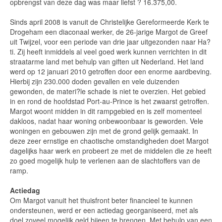
opbrengst van deze dag was maar liefst ? 16.375,00.
Sinds april 2008 is vanuit de Christelijke Gereformeerde Kerk te
Drogeham een diaconaal werker, de 26-jarige Margot de Greef
uit Twijzel, voor een periode van drie jaar uitgezonden naar Ha?
ti. Zij heeft inmiddels al veel goed werk kunnen verrichten in dit
straatarme land met behulp van giften uit Nederland. Het land
werd op 12 januari 2010 getroffen door een enorme aardbeving.
Hierbij zijn 230.000 doden gevallen en vele duizenden
gewonden, de materi?le schade is niet te overzien. Het gebied
in en rond de hoofdstad Port-au-Prince is het zwaarst getroffen.
Margot woont midden in dit rampgebied en is zelf momenteel
dakloos, nadat haar woning onbewoonbaar is geworden. Vele
woningen en gebouwen zijn met de grond gelijk gemaakt. In
deze zeer ernstige en chaotische omstandigheden doet Margot
dagelijks haar werk en probeert ze met de middelen die ze heeft
zo goed mogelijk hulp te verlenen aan de slachtoffers van de
ramp.
Actiedag
Om Margot vanuit het thuisfront beter financieel te kunnen
ondersteunen, werd er een actiedag georganiseerd, met als
doel zoveel mogelijk geld bijeen te brengen. Met behulp van een