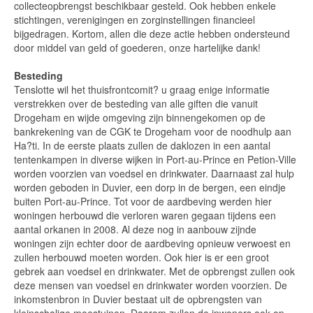
collecteopbrengst beschikbaar gesteld. Ook hebben enkele
stichtingen, verenigingen en zorginstellingen financieel
bijgedragen. Kortom, allen die deze actie hebben ondersteund
door middel van geld of goederen, onze hartelijke dank!
Besteding
Tenslotte wil het thuisfrontcomit? u graag enige informatie
verstrekken over de besteding van alle giften die vanuit
Drogeham en wijde omgeving zijn binnengekomen op de
bankrekening van de CGK te Drogeham voor de noodhulp aan
Ha?ti. In de eerste plaats zullen de daklozen in een aantal
tentenkampen in diverse wijken in Port-au-Prince en Petion-Ville
worden voorzien van voedsel en drinkwater. Daarnaast zal hulp
worden geboden in Duvier, een dorp in de bergen, een eindje
buiten Port-au-Prince. Tot voor de aardbeving werden hier
woningen herbouwd die verloren waren gegaan tijdens een
aantal orkanen in 2008. Al deze nog in aanbouw zijnde
woningen zijn echter door de aardbeving opnieuw verwoest en
zullen herbouwd moeten worden. Ook hier is er een groot
gebrek aan voedsel en drinkwater. Met de opbrengst zullen ook
deze mensen van voedsel en drinkwater worden voorzien. De
inkomstenbron in Duvier bestaat uit de opbrengsten van