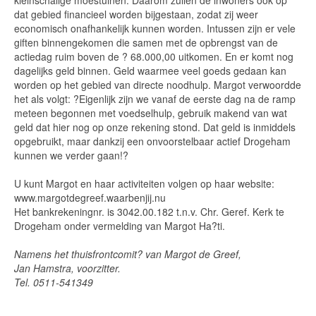
kleinschalige moestuinen. Daarom zullen de inwoners ook op
dat gebied financieel worden bijgestaan, zodat zij weer
economisch onafhankelijk kunnen worden. Intussen zijn er vele
giften binnengekomen die samen met de opbrengst van de
actiedag ruim boven de ? 68.000,00 uitkomen. En er komt nog
dagelijks geld binnen. Geld waarmee veel goeds gedaan kan
worden op het gebied van directe noodhulp. Margot verwoordde
het als volgt: ?Eigenlijk zijn we vanaf de eerste dag na de ramp
meteen begonnen met voedselhulp, gebruik makend van wat
geld dat hier nog op onze rekening stond. Dat geld is inmiddels
opgebruikt, maar dankzij een onvoorstelbaar actief Drogeham
kunnen we verder gaan!?
U kunt Margot en haar activiteiten volgen op haar website:
www.margotdegreef.waarbenjij.nu
Het bankrekeningnr. is 3042.00.182 t.n.v. Chr. Geref. Kerk te
Drogeham onder vermelding van Margot Ha?ti.
Namens het thuisfrontcomit? van Margot de Greef,
Jan Hamstra, voorzitter.
Tel. 0511-541349