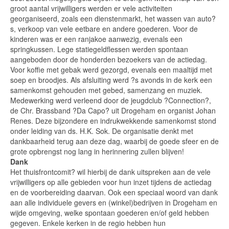
groot aantal vrijwilligers werden er vele activiteiten
georganiseerd, zoals een dienstenmarkt, het wassen van auto?
s, verkoop van vele eetbare en andere goederen. Voor de
kinderen was er een ranjakoe aanwezig, evenals een
springkussen. Lege statiegeldflessen werden spontaan
aangeboden door de honderden bezoekers van de actiedag.
Voor koffie met gebak werd gezorgd, evenals een maaltijd met
soep en broodjes. Als afsluiting werd ?s avonds in de kerk een
samenkomst gehouden met gebed, samenzang en muziek.
Medewerking werd verleend door de jeugdclub ?Connection?,
de Chr. Brassband ?Da Capo? uit Drogeham en organist Johan
Renes. Deze bijzondere en indrukwekkende samenkomst stond
onder leiding van ds. H.K. Sok. De organisatie denkt met
dankbaarheid terug aan deze dag, waarbij de goede sfeer en de
grote opbrengst nog lang in herinnering zullen blijven!
Dank
Het thuisfrontcomit? wil hierbij de dank uitspreken aan de vele
vrijwilligers op alle gebieden voor hun inzet tijdens de actiedag
en de voorbereiding daarvan. Ook een speciaal woord van dank
aan alle individuele gevers en (winkel)bedrijven in Drogeham en
wijde omgeving, welke spontaan goederen en/of geld hebben
gegeven. Enkele kerken in de regio hebben hun