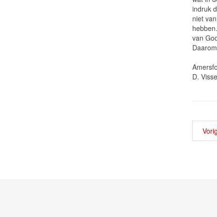
indruk d
niet va
hebben.
van God
Daarom 
Am
D. Visse
Vori