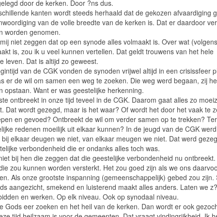
 gelegd door de kerken. Door ?ns dus.
schillende kanten wordt steeds herhaald dat de gekozen afvaardiging 
nwoordiging van de volle breedte van de kerken is. Dat er daardoor ve
en worden genomen.
mij niet zeggen dat op een synode alles volmaakt is. Over wat (volgens
kt is, zou ik u veel kunnen vertellen. Dat geldt trouwens van het hele
ke leven. Dat is altijd zo geweest.
gintijd van de CGK vonden de synoden vrijwel altijd in een crisissfeer p
s er de wil om samen een weg te zoeken. Die weg werd begaan, zij he
en opstaan. Want er was geestelijke herkenning.
tste ontbreekt in onze tijd teveel in de CGK. Daarom gaat alles zo moe
it. Dat wordt gezegd, maar is het waar? Of wordt het door het vaak te 
pen en gevoed? Ontbreekt de wil om verder samen op te trekken? Ter
lijke redenen moeilijk uit elkaar kunnen? In de jeugd van de CGK werd 
 bij elkaar deugen we niet, van elkaar meugen we niet. Dat werd gezeg
telijke verbondenheid die er ondanks alles toch was.
niet bij hen die zeggen dat die geestelijke verbondenheid nu ontbreekt. 
 die zou kunnen worden versterkt. Het zou goed zijn als we ons daarvo
en. Als onze grootste inspanning (gemeenschappelijk) gebed zou zijn
ds aangezicht, smekend en luisterend maakt alles anders. Laten we z?
bidden en werken. Op elk niveau. Ook op synodaal niveau.
e Gods eer zoeken en het heil van de kerken. Dan wordt er ook gezoc
eze tijd heilzaam is voor de gemeenten. Dat vraagt vindingrijkheid. Ik 