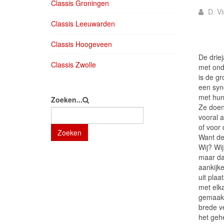
Classis Groningen
D. Vi
Classis Leeuwarden
Classis Hoogeveen
De driej
Classis Zwolle
met ond
is de g
een syn
met hun
Zoeken...
Ze doen
vooral 
of voor 
Zoeken
Want de 
Wij? Wi
maar da
aankijk
uit pla
met elka
gemaakt
brede v
het geh