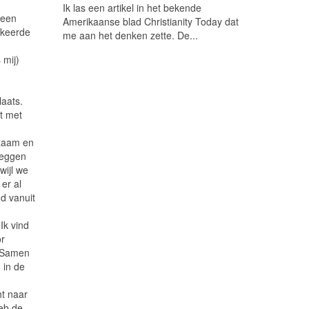
Ik las een artikel in het bekende
geen
Amerikaanse blad Christianity Today dat
rkeerde
me aan het denken zette. De...
 mij)
laats.
t met
izaam en
zeggen
wijl we
er al
d vanuit
Ik vind
or
. Samen
 in de
ht naar
heb de