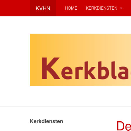
KVHN
HOME
KERKDIENSTEN
De
Kerkdiensten