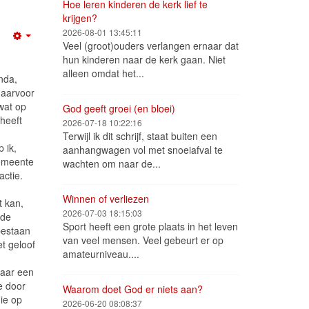
Hoe leren kinderen de kerk lief te
krijgen?
2026-08-01 13:45:11
Empty
Veel (groot)ouders verlangen ernaar dat
hun kinderen naar de kerk gaan. Niet
alleen omdat het...
nda,
daarvoor
wat op
God geeft groei (en bloei)
heeft
2026-07-18 10:22:16
Terwijl ik dit schrijf, staat buiten een
 ik,
aanhangwagen vol met snoeiafval te
gemeente
wachten om naar de...
actie.
Winnen of verliezen
t kan,
2026-07-03 18:15:03
ode
Sport heeft een grote plaats in het leven
bestaan
van veel mensen. Veel gebeurt er op
t geloof
amateurniveau....
jaar een
e door
Waarom doet God er niets aan?
ie op
2026-06-20 08:08:37