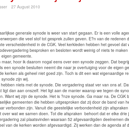
sser
27 August 2010
aarlijkse generale synode is weer van start gegaan. Er is een volle age
erwerpen die veel stof tot gesprek zullen geven. E?n van de redenen 
rote verscheidenheid in de CGK. Veel kerkleden hebben het gevoel dat 
odevergadering besproken en besloten wordt weinig of niets te maken 
 eigen gemeente.
 maar, hoor ik daarom nogal eens over een synode zeggen. Dat begrijp
als een synode besluiten neemt die naar je overtuiging voor de eigen 
de kerken als geheel niet goed zijn. Toch is dit een wat eigenaardige re
synode zijn wij.
j hebben niets met de synode. Die vergadering staat ver van ons af. Da
t ligt dan aan onszelf. Het ligt aan de manier waarop we tegen de syn
en. Want wij zijn de synode. Het is ?nze synode. Ga maar na. De CGK 
atselijke gemeenten die hebben uitgesproken dat zij door de band van he
ar verbonden zijn. Vanuit die geestelijke verbondenheid zijn afspraken
 over wat we samen doen. Tot die afspraken behoort dat er elke drie 
ergadering zal plaatsvinden waaraan 52 afgevaardigden deelnemen di
eel van de kerken worden afgevaardigd. Zij werken dan de agenda af d