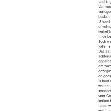
tafel is
Van ver
vertege
besluit
U hoort 
onvolmaa
kerkelij
In de be
Toch wa
vallen 
Dat laa
achteru
opgeroe
om zake
gezegd:
de gees
Ik hoor 
wel dat
inspand
voor Go
kerken 
Laten w
wat in d