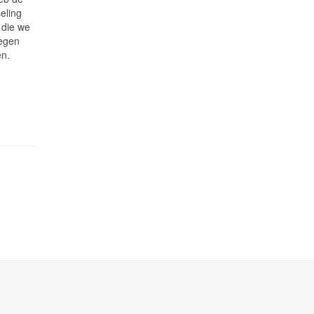
seling
 die we
regen
en.