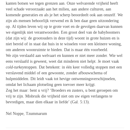
kanten botsen we tegen grenzen aan. Onze welvarende vrijheid heeft
veel schade veroorzaakt aan het milieu, aan andere culturen, aan
komende generaties en als je het scherp beoordeelt ook aan onszelf. We
zijn als mensen behoorlijk verwend en ik ben daar geen uitzondering
op. Al tijden leven wij op te grote voet en de gevolgen daarvan kunnen
we eigenlijk niet verantwoorden. Een groot deel van de babyboomers
(dat zijn wij: de grootouders in deze tijd) woont in grote huizen en is
niet bereid of in staat dat huis in te wisselen voor een kleinere woning,
om anderen woonruimte te bieden. Dat is maar één voorbeeld.
We zijn verslaafd aan welvaart en kunnen er niet meer zonder. Wie wel
eens verslaafd is geweest, weet dat minderen niet helpt. Je moet vaak
cold-turkey
stoppen. Dat betekent: in één keer volledig stoppen met een
verslavend middel of een gewoonte, zonder afbouwschema of
hulpmiddelen. Dit leidt vaak tot hevige ontwenningsverschijnselen,
omdat het lichaam plotseling geen toevoer meer krijgt.
Zeg het maar: bent u vrij? ‘Broeders en zusters, u bent geroepen om
vrij te zijn. Misbruik die vrijheid niet om uw eigen verlangens te
bevredigen, maar dien elkaar in liefde’ (Gal. 5:13).
Nel Noppe, Tzummarum