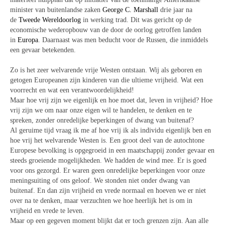
minister van buitenlandse zaken
George C. Marshall
drie jaar na
de
Tweede Wereldoorlog
in werking trad. Dit was gericht op de
economische wederopbouw van de door de oorlog getroffen landen
in
Europa
. Daarnaast was men beducht voor de Russen, die inmiddels
een gevaar betekenden.
Zo is het zeer welvarende vrije Westen ontstaan. Wij als geboren en
getogen Europeanen zijn kinderen van die ultieme vrijheid. Wat een
voorrecht en wat een verantwoordelijkheid!
Maar hoe vrij zijn we eigenlijk en hoe moet dat, leven in vrijheid? Hoe
vrij zijn we
om naar onze eigen wil te handelen, te denken en te
spreken, zonder onredelijke beperkingen of dwang van buitenaf?
Al geruime tijd vraag ik me af hoe vrij ik als individu eigenlijk ben en
hoe vrij het welvarende Westen is. Een groot deel van de autochtone
Europese bevolking is opgegroeid in een maatschappij zonder gevaar en
steeds groeiende mogelijkheden. We hadden de wind mee. Er is goed
voor ons gezorgd. Er waren geen onredelijke beperkingen voor onze
meningsuiting of ons geloof. We stonden niet onder dwang van
buitenaf. En dan zijn vrijheid en vrede normaal en hoeven we er niet
over na te denken, maar verzuchten we hoe heerlijk het is om in
vrijheid en vrede te leven.
Maar op een gegeven moment blijkt dat er toch grenzen zijn. Aan alle