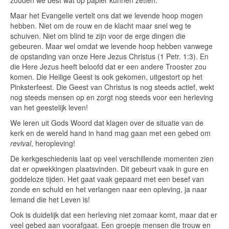
zouden we best wat op papier kunnen zetten.
Maar het Evangelie vertelt ons dat we levende hoop mogen
hebben. Niet om de rouw en de klacht maar snel weg te
schuiven. Niet om blind te zijn voor de erge dingen die
gebeuren. Maar wel omdat we levende hoop hebben vanwege
de opstanding van onze Here Jezus Christus (1 Petr. 1:3). En
die Here Jezus heeft beloofd dat er een andere Trooster zou
komen. Die Heilige Geest is ook gekomen, uitgestort op het
Pinksterfeest. Die Geest van Christus is nog steeds actief, wekt
nog steeds mensen op en zorgt nog steeds voor een herleving
van het geestelijk leven!
We leren uit Gods Woord dat klagen over de situatie van de
kerk en de wereld hand in hand mag gaan met een gebed om
revival
, heropleving!
De kerkgeschiedenis laat op veel verschillende momenten zien
dat er opwekkingen plaatsvinden. Dit gebeurt vaak in gure en
goddeloze tijden. Het gaat vaak gepaard met een besef van
zonde en schuld en het verlangen naar een opleving, ja naar
Iemand die het Leven is!
Ook is duidelijk dat een herleving niet zomaar komt, maar dat er
veel gebed aan voorafgaat. Een groepje mensen die trouw en