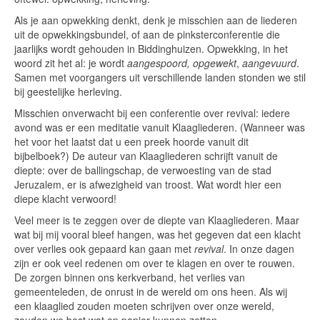
Als je aan opwekking denkt, denk je misschien aan de liederen
uit de opwekkingsbundel, of aan de pinksterconferentie die
jaarlijks wordt gehouden in Biddinghuizen. Opwekking, in het
woord zit het al: je wordt
aangespoord, opgewekt
,
aangevuurd
.
Samen met voorgangers uit verschillende landen stonden we stil
bij geestelijke herleving.
Misschien onverwacht bij een conferentie over revival: iedere
avond was er een meditatie vanuit Klaagliederen. (Wanneer was
het voor het laatst dat u een preek hoorde vanuit dit
bijbelboek?) De auteur van Klaagliederen schrijft vanuit de
diepte: over de ballingschap, de verwoesting van de stad
Jeruzalem, er is afwezigheid van troost. Wat wordt hier een
diepe klacht verwoord!
Veel meer is te zeggen over de diepte van Klaagliederen. Maar
wat bij mij vooral bleef hangen, was het gegeven dat een klacht
over verlies ook gepaard kan gaan met
revival
. In onze dagen
zijn er ook veel redenen om over te klagen en over te rouwen.
De zorgen binnen ons kerkverband, het verlies van
gemeenteleden, de onrust in de wereld om ons heen. Als wij
een klaaglied zouden moeten schrijven over onze wereld,