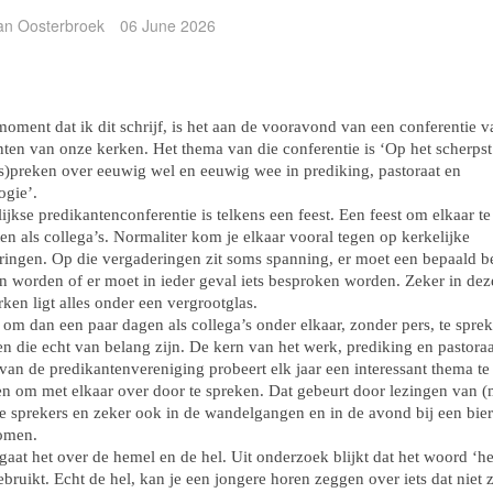
ian Oosterbroek
06 June 2026
oment dat ik dit schrijf, is het aan de vooravond van een conferentie v
nten van onze kerken. Het thema van die conferentie is ‘Op het scherps
(s)preken over eeuwig wel en eeuwig wee in prediking, pastoraat en
ogie’.
lijkse predikantenconferentie is telkens een feest. Een feest om elkaar te
n als collega’s. Normaliter kom je elkaar vooral tegen op kerkelijke
ringen. Op die vergaderingen zit soms spanning, er moet een bepaald be
 worden of er moet in ieder geval iets besproken worden. Zeker in deze
ken ligt alles onder een vergrootglas.
 om dan een paar dagen als collega’s onder elkaar, zonder pers, te spre
n die echt van belang zijn. De kern van het werk, prediking en pastoraa
van de predikantenvereniging probeert elk jaar een interessant thema te
n om met elkaar over door te spreken. Dat gebeurt door lezingen van (
e sprekers en zeker ook in de wandelgangen en in de avond bij een bier
omen.
 gaat het over de hemel en de hel. Uit onderzoek blijkt dat het woord ‘he
bruikt. Echt de hel, kan je een jongere horen zeggen over iets dat niet 