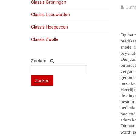
Classis Groningen
Jurr
Classis Leeuwarden
Classis Hoogeveen
Op het m
Classis Zwolle
predika
snede, 
psychol
Die jaar
Zoeken...
ontmoete
vergade
genomen
Zoeken
onze ker
Heerlijk
de dinge
bestuur 
bedenke
boeiend
adem k
Dit jaar
wordt ge