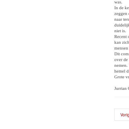
was.
In de k
zeggen d
naar ter
duidelij
niet is.
Recent o
kan zich
mensen g
Dit com
over de 
nemen. W
hemel da
Grote v
Jurrian
Vori