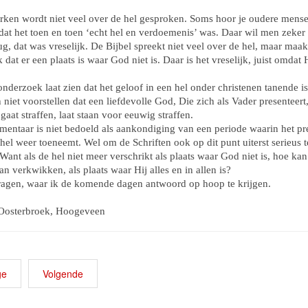
erken wordt niet veel over de hel gesproken. Soms hoor je oudere mens
at het toen en toen ‘echt hel en verdoemenis’ was. Daar wil men zeker 
ug, dat was vreselijk. De Bijbel spreekt niet veel over de hel, maar maak
k dat er een plaats is waar God niet is. Daar is het vreselijk, juist omdat H
nderzoek laat zien dat het geloof in een hel onder christenen tanende i
 niet voorstellen dat een liefdevolle God, Die zich als Vader presenteert
aat straffen, laat staan voor eeuwig straffen.
mentaar is niet bedoeld als aankondiging van een periode waarin het p
hel weer toeneemt. Wel om de Schriften ook op dit punt uiterst serieus t
ant als de hel niet meer verschrikt als plaats waar God niet is, hoe kan
n verkwikken, als plaats waar Hij alles en in allen is?
ragen, waar ik de komende dagen antwoord op hoop te krijgen.
 Oosterbroek, Hoogeveen
ge
Volgende