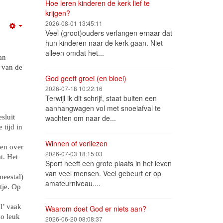
Hoe leren kinderen de kerk lief te
krijgen?
2026-08-01 13:45:11
Empty
Veel (groot)ouders verlangen ernaar dat
hun kinderen naar de kerk gaan. Niet
alleen omdat het...
an
t van de
God geeft groei (en bloei)
2026-07-18 10:22:16
Terwijl ik dit schrijf, staat buiten een
aanhangwagen vol met snoeiafval te
sluit
wachten om naar de...
 tijd in
Winnen of verliezen
ken over
2026-07-03 18:15:03
t. Het
Sport heeft een grote plaats in het leven
van veel mensen. Veel gebeurt er op
meestal)
amateurniveau....
tje. Op
l’ vaak
Waarom doet God er niets aan?
zo leuk
2026-06-20 08:08:37