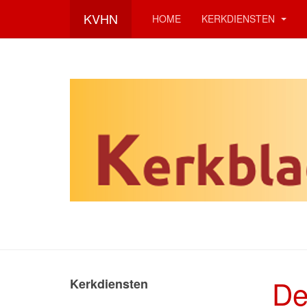
KVHN
HOME
KERKDIENSTEN
De
Kerkdiensten