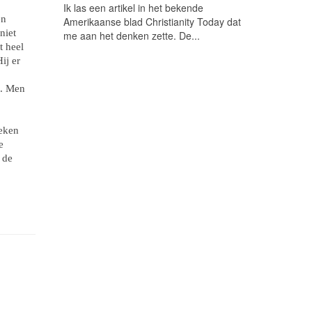
Ik las een artikel in het bekende
en
Amerikaanse blad Christianity Today dat
niet
me aan het denken zette. De...
t heel
ij er
s. Men
,
reken
e
 de