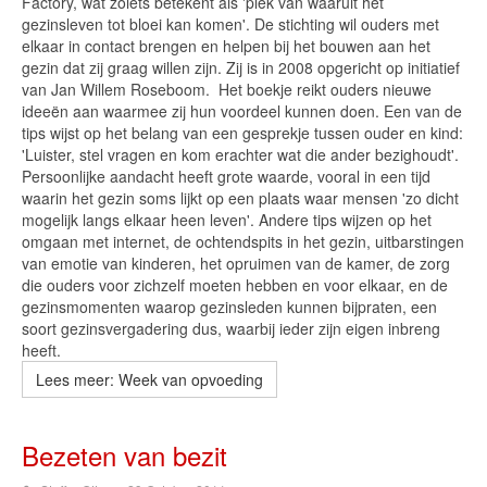
Factory, wat zoiets betekent als 'plek van waaruit het
gezinsleven tot bloei kan komen'. De stichting wil ouders met
elkaar in contact brengen en helpen bij het bouwen aan het
gezin dat zij graag willen zijn. Zij is in 2008 opgericht op initiatief
van Jan Willem Roseboom. Het boekje reikt ouders nieuwe
ideeën aan waarmee zij hun voordeel kunnen doen. Een van de
tips wijst op het belang van een gesprekje tussen ouder en kind:
'Luister, stel vragen en kom erachter wat die ander bezighoudt'.
Persoonlijke aandacht heeft grote waarde, vooral in een tijd
waarin het gezin soms lijkt op een plaats waar mensen 'zo dicht
mogelijk langs elkaar heen leven'. Andere tips wijzen op het
omgaan met internet, de ochtendspits in het gezin, uitbarstingen
van emotie van kinderen, het opruimen van de kamer, de zorg
die ouders voor zichzelf moeten hebben en voor elkaar, en de
gezinsmomenten waarop gezinsleden kunnen bijpraten, een
soort gezinsvergadering dus, waarbij ieder zijn eigen inbreng
heeft.
Lees meer: Week van opvoeding
Bezeten van bezit