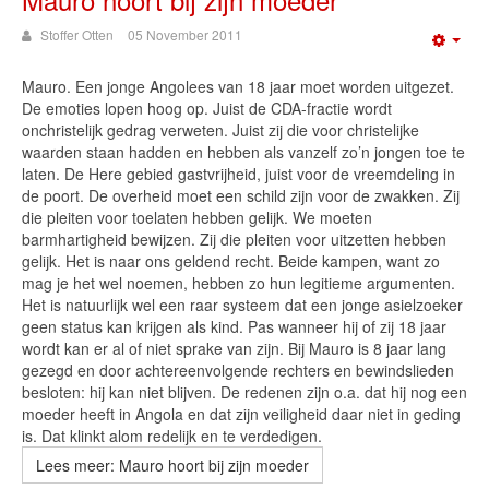
Stoffer Otten
05 November 2011
Emp
Mauro. Een jonge Angolees van 18 jaar moet worden uitgezet.
De emoties lopen hoog op. Juist de CDA-fractie wordt
onchristelijk gedrag verweten. Juist zij die voor christelijke
waarden staan hadden en hebben als vanzelf zo’n jongen toe te
laten. De Here gebied gastvrijheid, juist voor de vreemdeling in
de poort. De overheid moet een schild zijn voor de zwakken. Zij
die pleiten voor toelaten hebben gelijk. We moeten
barmhartigheid bewijzen. Zij die pleiten voor uitzetten hebben
gelijk. Het is naar ons geldend recht. Beide kampen, want zo
mag je het wel noemen, hebben zo hun legitieme argumenten.
Het is natuurlijk wel een raar systeem dat een jonge asielzoeker
geen status kan krijgen als kind. Pas wanneer hij of zij 18 jaar
wordt kan er al of niet sprake van zijn. Bij Mauro is 8 jaar lang
gezegd en door achtereenvolgende rechters en bewindslieden
besloten: hij kan niet blijven. De redenen zijn o.a. dat hij nog een
moeder heeft in Angola en dat zijn veiligheid daar niet in geding
is. Dat klinkt alom redelijk en te verdedigen.
Lees meer: Mauro hoort bij zijn moeder