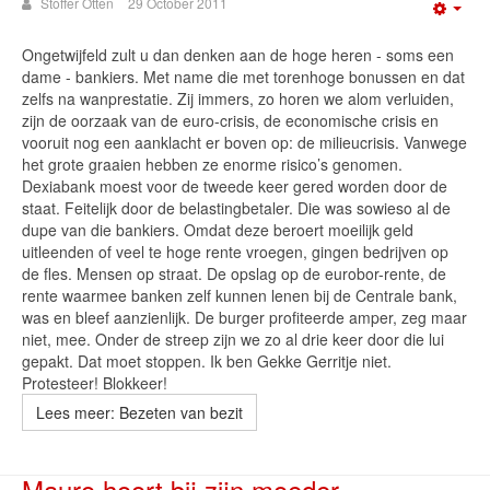
Stoffer Otten
29 October 2011
Emp
Ongetwijfeld zult u dan denken aan de hoge heren - soms een
dame - bankiers. Met name die met torenhoge bonussen en dat
zelfs na wanprestatie. Zij immers, zo horen we alom verluiden,
zijn de oorzaak van de euro-crisis, de economische crisis en
vooruit nog een aanklacht er boven op: de milieucrisis. Vanwege
het grote graaien hebben ze enorme risico’s genomen.
Dexiabank moest voor de tweede keer gered worden door de
staat. Feitelijk door de belastingbetaler. Die was sowieso al de
dupe van die bankiers. Omdat deze beroert moeilijk geld
uitleenden of veel te hoge rente vroegen, gingen bedrijven op
de fles. Mensen op straat. De opslag op de eurobor-rente, de
rente waarmee banken zelf kunnen lenen bij de Centrale bank,
was en bleef aanzienlijk. De burger profiteerde amper, zeg maar
niet, mee. Onder de streep zijn we zo al drie keer door die lui
gepakt. Dat moet stoppen. Ik ben Gekke Gerritje niet.
Protesteer! Blokkeer!
Lees meer: Bezeten van bezit
Mauro hoort bij zijn moeder