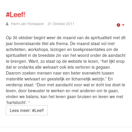
#Leef!
Harm Jan Holsappel
21 October 2011
Emp
Op 30 oktober begint weer de maand van de spiritualiteit met dit
jaar bovenstaande titel als thema. De maand staat vol met
activiteiten, workshops, lezingen en boekpresentaties om de
spiritualiteit in de breedste zin van het woord onder de aandacht
te brengen. Want, zo staat op de website te lezen, “het lijkt erop
dat er ondanks alle welvaart ook iets verloren is gegaan.
Daarom zoeken mensen naar een beter evenwicht tussen
materiële welvaart en geestelijk en lichamelijk welzijn.” En
verderop staat: “Door met aandacht voor wat er écht toe doet te
leven, door bewuster te werken en met anderen om te gaan,
vinden we balans, kan het leven gaan bruisen en leven we met
‘hartstocht’. “
Lees meer: #Leef!