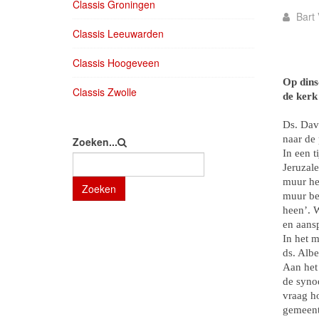
Classis Groningen
Bart 
Classis Leeuwarden
Classis Hoogeveen
Op dins
Classis Zwolle
de ker
Ds. Dav
naar de 
Zoeken...
In een t
Jeruzale
muur he
Zoeken
muur be
heen’. 
en aans
In het 
ds. Albe
Aan het
de syno
vraag ho
gemeent