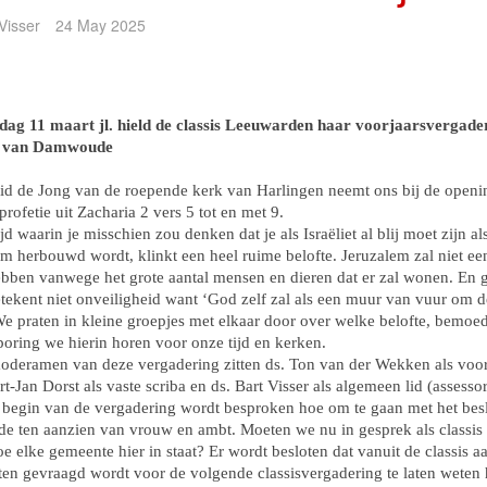
Visser
24 May 2025
dag 11 maart jl. hield de classis Leeuwarden haar voorjaarsvergader
k van Damwoude
id de Jong van de roepende kerk van Harlingen neemt ons bij de open
profetie uit Zacharia 2 vers 5 tot en met 9.
ijd waarin je misschien zou denken dat je als Israëliet al blij moet zijn al
m herbouwd wordt, klinkt een heel ruime belofte. Jeruzalem zal niet ee
bben vanwege het grote aantal mensen en dieren dat er zal wonen. En 
tekent niet onveiligheid want ‘God zelf zal als een muur van vuur om d
We praten in kleine groepjes met elkaar door over welke belofte, bemoe
poring we hierin horen voor onze tijd en kerken.
moderamen van deze vergadering zitten ds. Ton van der Wekken als voorz
rt-Jan Dorst als vaste scriba en ds. Bart Visser als algemeen lid (assessor
 begin van de vergadering wordt besproken hoe om te gaan met het besl
de ten aanzien van vrouw en ambt. Moeten we nu in gesprek als classis
e elke gemeente hier in staat? Er wordt besloten dat vanuit de classis aa
en gevraagd wordt voor de volgende classisvergadering te laten weten 