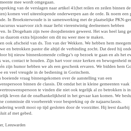
emeente mee wordt omgegaan.
spreking van de verslagen naar artikel 41(het reilen en zeilen binnen de
en) komen veel uiteenlopende onderwerpen aan de orde. Ik noem een 
nde. In Broeksterwoude is in samenwerking met de plaatselijke PKN-g
hacursus waarvoor zich maar liefst vierentwintig deelnemers hebben
en. In Drogeham zijn twee doopdiensten geweest. Het was heel lang g
was daarom extra bijzonder om dit nu weer mee te maken.
n ook afscheid van ds. Ton van der Wekken. We hebben hem meegema
we en betrokken pastor die altijd de verbinding zocht. Dat deed hij ond
door bij nieuw binnenkomende collega’s op bezoek te gaan en als het e
k was, contact te houden. Zijn hart voor onze kerken en bewogenheid m
én zijn humor hebben we als een geschenk ervaren. We bidden hem G
oe en veel vreugde in de bediening in Gorinchem.
en boeiende vraag binnengekomen over de aanstelling van een
enspersoon binnen de classis. Dit omdat het in kleine gemeenten vaak l
ertrouwenspersoon te vinden die niet ook tegelijk al zo betrokken is in
elijk leven dat de onafhankelijkheid in het gevaar kan komen. We beslu
ne commissie dit voorbereidt voor bespreking op de najaarsclassis.
dering wordt mooi op tijd gesloten door de voorzitter. Hij leest daarbij
luit af met gebed.
ser, Leeuwarden