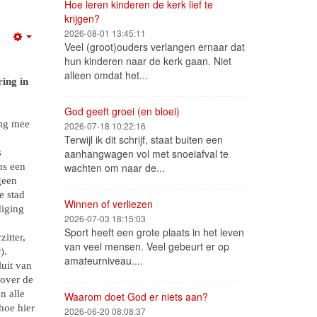
Hoe leren kinderen de kerk lief te
krijgen?
2026-08-01 13:45:11
Empty
Veel (groot)ouders verlangen ernaar dat
hun kinderen naar de kerk gaan. Niet
alleen omdat het...
ing in
God geeft groei (en bloei)
ing mee
2026-07-18 10:22:16
Terwijl ik dit schrijf, staat buiten een
s
aanhangwagen vol met snoeiafval te
ns een
wachten om naar de...
geen
e stad
Winnen of verliezen
diging
2026-07-03 18:15:03
Sport heeft een grote plaats in het leven
itter,
van veel mensen. Veel gebeurt er op
).
amateurniveau....
uit van
 over de
n alle
Waarom doet God er niets aan?
hoe hier
2026-06-20 08:08:37