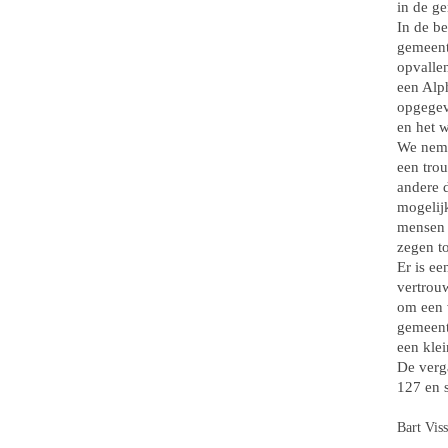
in de g
In de be
gemeent
opvalle
een Alp
opgegev
en het 
We neme
een trou
andere 
mogelij
mensen 
zegen t
Er is e
vertrouw
om een v
gemeent
een klei
De verga
127 en s
Bart Vis