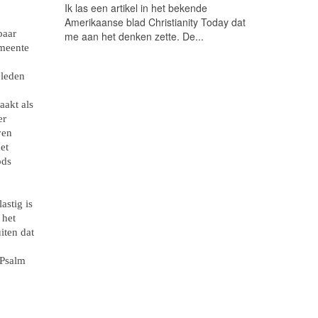
Ik las een artikel in het bekende
Amerikaanse blad Christianity Today dat
paar
me aan het denken zette. De...
emeente
eleden
akt als
er
ven
et
ods
astig is
 het
iten dat
 Psalm