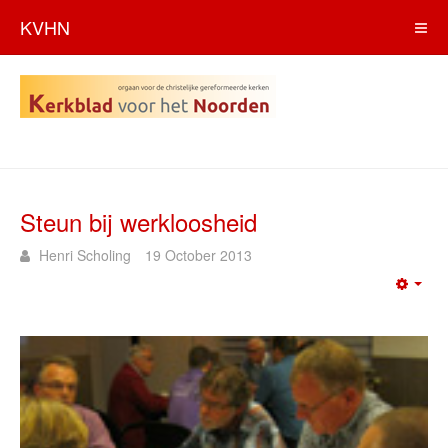
KVHN
Steun bij werkloosheid
Henri Scholing
19 October 2013
Emp