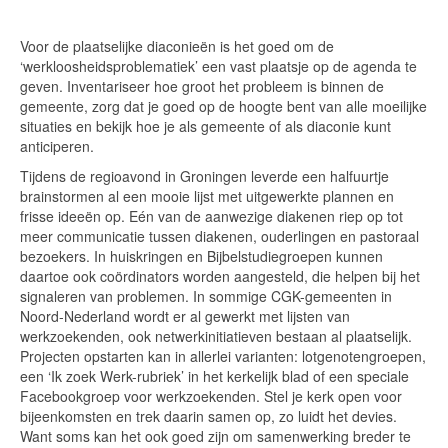
Voor de plaatselijke diaconieën is het goed om de
‘werkloosheidsproblematiek’ een vast plaatsje op de agenda te
geven. Inventariseer hoe groot het probleem is binnen de
gemeente, zorg dat je goed op de hoogte bent van alle moeilijke
situaties en bekijk hoe je als gemeente of als diaconie kunt
anticiperen.
Tijdens de regioavond in Groningen leverde een halfuurtje
brainstormen al een mooie lijst met uitgewerkte plannen en
frisse ideeën op. Eén van de aanwezige diakenen riep op tot
meer communicatie tussen diakenen, ouderlingen en pastoraal
bezoekers. In huiskringen en Bijbelstudiegroepen kunnen
daartoe ook coördinators worden aangesteld, die helpen bij het
signaleren van problemen. In sommige CGK-gemeenten in
Noord-Nederland wordt er al gewerkt met lijsten van
werkzoekenden, ook netwerkinitiatieven bestaan al plaatselijk.
Projecten opstarten kan in allerlei varianten: lotgenotengroepen,
een ‘Ik zoek Werk-rubriek’ in het kerkelijk blad of een speciale
Facebookgroep voor werkzoekenden. Stel je kerk open voor
bijeenkomsten en trek daarin samen op, zo luidt het devies.
Want soms kan het ook goed zijn om samenwerking breder te