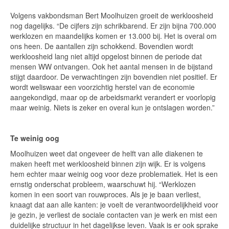
Volgens vakbondsman Bert Moolhuizen groeit de werkloosheid
nog dagelijks. “De cijfers zijn schrikbarend. Er zijn bijna 700.000
werklozen en maandelijks komen er 13.000 bij. Het is overal om
ons heen. De aantallen zijn schokkend. Bovendien wordt
werkloosheid lang niet altijd opgelost binnen de periode dat
mensen WW ontvangen. Ook het aantal mensen in de bijstand
stijgt daardoor. De verwachtingen zijn bovendien niet positief. Er
wordt weliswaar een voorzichtig herstel van de economie
aangekondigd, maar op de arbeidsmarkt verandert er voorlopig
maar weinig. Niets is zeker en overal kun je ontslagen worden.”
Te weinig oog
Moolhuizen weet dat ongeveer de helft van alle diakenen te
maken heeft met werkloosheid binnen zijn wijk. Er is volgens
hem echter maar weinig oog voor deze problematiek. Het is een
ernstig onderschat probleem, waarschuwt hij. “Werklozen
komen in een soort van rouwproces. Als je je baan verliest,
knaagt dat aan alle kanten: je voelt de verantwoordelijkheid voor
je gezin, je verliest de sociale contacten van je werk en mist een
duidelijke structuur in het dagelijkse leven. Vaak is er ook sprake