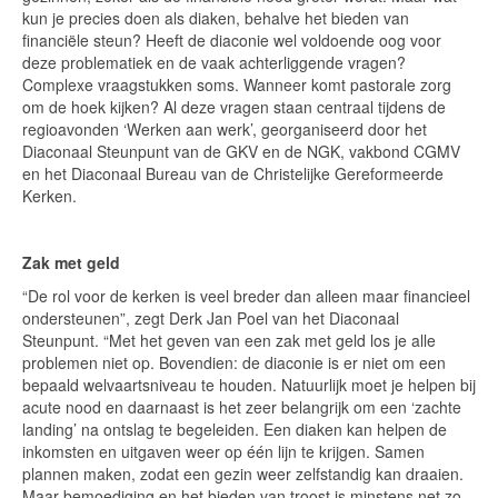
kun je precies doen als diaken, behalve het bieden van
financiële steun? Heeft de diaconie wel voldoende oog voor
deze problematiek en de vaak achterliggende vragen?
Complexe vraagstukken soms. Wanneer komt pastorale zorg
om de hoek kijken? Al deze vragen staan centraal tijdens de
regioavonden ‘Werken aan werk’, georganiseerd door het
Diaconaal Steunpunt van de GKV en de NGK, vakbond CGMV
en het Diaconaal Bureau van de Christelijke Gereformeerde
Kerken.
Zak met geld
“De rol voor de kerken is veel breder dan alleen maar financieel
ondersteunen”, zegt Derk Jan Poel van het Diaconaal
Steunpunt. “Met het geven van een zak met geld los je alle
problemen niet op. Bovendien: de diaconie is er niet om een
bepaald welvaartsniveau te houden. Natuurlijk moet je helpen bij
acute nood en daarnaast is het zeer belangrijk om een ‘zachte
landing’ na ontslag te begeleiden. Een diaken kan helpen de
inkomsten en uitgaven weer op één lijn te krijgen. Samen
plannen maken, zodat een gezin weer zelfstandig kan draaien.
Maar bemoediging en het bieden van troost is minstens net zo