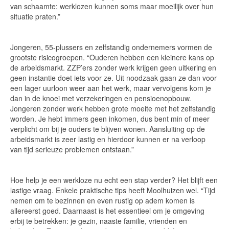
van schaamte: werklozen kunnen soms maar moeilijk over hun
situatie praten.”
Jongeren, 55-plussers en zelfstandig ondernemers vormen de
grootste risicogroepen. “Ouderen hebben een kleinere kans op
de arbeidsmarkt. ZZP’ers zonder werk krijgen geen uitkering en
geen instantie doet iets voor ze. Uit noodzaak gaan ze dan voor
een lager uurloon weer aan het werk, maar vervolgens kom je
dan in de knoei met verzekeringen en pensioenopbouw.
Jongeren zonder werk hebben grote moeite met het zelfstandig
worden. Je hebt immers geen inkomen, dus bent min of meer
verplicht om bij je ouders te blijven wonen. Aansluiting op de
arbeidsmarkt is zeer lastig en hierdoor kunnen er na verloop
van tijd serieuze problemen ontstaan.”
Hoe help je een werkloze nu echt een stap verder? Het blijft een
lastige vraag. Enkele praktische tips heeft Moolhuizen wel. “Tijd
nemen om te bezinnen en even rustig op adem komen is
allereerst goed. Daarnaast is het essentieel om je omgeving
erbij te betrekken: je gezin, naaste familie, vrienden en