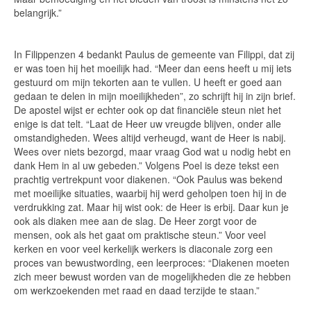
belangrijk.”
In Filippenzen 4 bedankt Paulus de gemeente van Filippi, dat zij
er was toen hij het moeilijk had. “Meer dan eens heeft u mij iets
gestuurd om mijn tekorten aan te vullen. U heeft er goed aan
gedaan te delen in mijn moeilijkheden”, zo schrijft hij in zijn brief.
De apostel wijst er echter ook op dat financiële steun niet het
enige is dat telt. “Laat de Heer uw vreugde blijven, onder alle
omstandigheden. Wees altijd verheugd, want de Heer is nabij.
Wees over niets bezorgd, maar vraag God wat u nodig hebt en
dank Hem in al uw gebeden.” Volgens Poel is deze tekst een
prachtig vertrekpunt voor diakenen. “Ook Paulus was bekend
met moeilijke situaties, waarbij hij werd geholpen toen hij in de
verdrukking zat. Maar hij wist ook: de Heer is erbij. Daar kun je
ook als diaken mee aan de slag. De Heer zorgt voor de
mensen, ook als het gaat om praktische steun.” Voor veel
kerken en voor veel kerkelijk werkers is diaconale zorg een
proces van bewustwording, een leerproces: “Diakenen moeten
zich meer bewust worden van de mogelijkheden die ze hebben
om werkzoekenden met raad en daad terzijde te staan.”