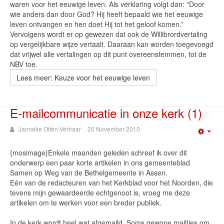
waren voor het eeuwige leven. Als verklaring volgt dan: “Door
wie anders dan door God? Hij heeft bepaald wie het eeuwige
leven ontvangen en hen doet Hij tot het geloof komen.”
Vervolgens wordt er op gewezen dat ook de Willibrordvertaling
op vergelijkbare wijze vertaalt. Daaraan kan worden toegevoegd
dat vrijwel alle vertalingen op dit punt overeenstemmen, tot de
NBV toe.
Lees meer: Keuze voor het eeuwige leven
E-mailcommunicatie in onze kerk (1)
Janneke Otten-Verhaar
20 November 2010
Emp
{mosimage}Enkele maanden geleden schreef ik over dit
onderwerp een paar korte artikelen in ons gemeenteblad
Samen op Weg van de Bethelgemeente in Assen.
Eén van de redacteuren van het Kerkblad voor het Noorden, die
tevens mijn gewaardeerde echtgenoot is, vroeg me deze
artikelen om te werken voor een breder publiek.
In de kerk wordt heel wat afgemaild. Soms gewone mailtjes om