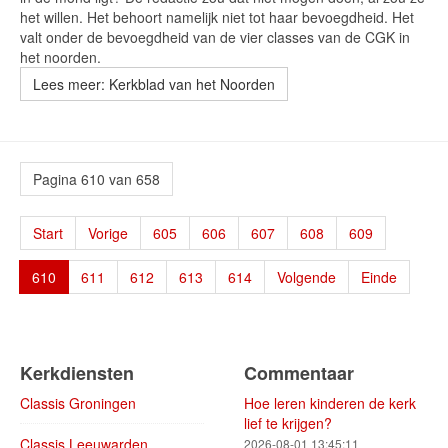
het willen. Het behoort namelijk niet tot haar bevoegdheid. Het
valt onder de bevoegdheid van de vier classes van de CGK in
het noorden.
Lees meer: Kerkblad van het Noorden
Pagina 610 van 658
Start
Vorige
605
606
607
608
609
610
611
612
613
614
Volgende
Einde
Kerkdiensten
Commentaar
Classis Groningen
Hoe leren kinderen de kerk
lief te krijgen?
Classis Leeuwarden
2026-08-01 13:45:11