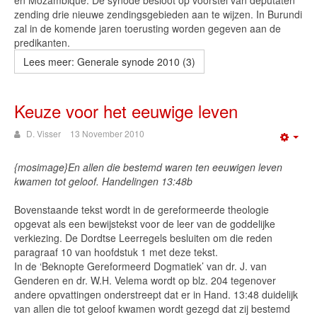
en Mozambique. De synode besloot op voorstel van deputaten
zending drie nieuwe zendingsgebieden aan te wijzen. In Burundi
zal in de komende jaren toerusting worden gegeven aan de
predikanten.
Lees meer: Generale synode 2010 (3)
Keuze voor het eeuwige leven
D. Visser
13 November 2010
Emp
{mosimage}En allen die bestemd waren ten eeuwigen leven
kwamen tot geloof. Handelingen 13:48b
Bovenstaande tekst wordt in de gereformeerde theologie
opgevat als een bewijstekst voor de leer van de goddelijke
verkiezing. De Dordtse Leerregels besluiten om die reden
paragraaf 10 van hoofdstuk 1 met deze tekst.
In de ‘Beknopte Gereformeerd Dogmatiek’ van dr. J. van
Genderen en dr. W.H. Velema wordt op blz. 204 tegenover
andere opvattingen onderstreept dat er in Hand. 13:48 duidelijk
van allen die tot geloof kwamen wordt gezegd dat zij bestemd