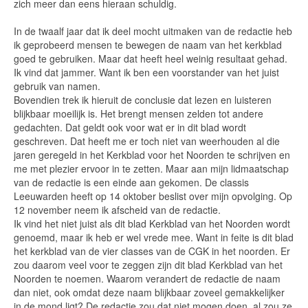
zich meer dan eens hieraan schuldig.
In de twaalf jaar dat ik deel mocht uitmaken van de redactie heb
ik geprobeerd mensen te bewegen de naam van het kerkblad
goed te gebruiken. Maar dat heeft heel weinig resultaat gehad.
Ik vind dat jammer. Want ik ben een voorstander van het juist
gebruik van namen.
Bovendien trek ik hieruit de conclusie dat lezen en luisteren
blijkbaar moeilijk is. Het brengt mensen zelden tot andere
gedachten. Dat geldt ook voor wat er in dit blad wordt
geschreven. Dat heeft me er toch niet van weerhouden al die
jaren geregeld in het Kerkblad voor het Noorden te schrijven en
me met plezier ervoor in te zetten. Maar aan mijn lidmaatschap
van de redactie is een einde aan gekomen. De classis
Leeuwarden heeft op 14 oktober beslist over mijn opvolging. Op
12 november neem ik afscheid van de redactie.
Ik vind het niet juist als dit blad Kerkblad van het Noorden wordt
genoemd, maar ik heb er wel vrede mee. Want in feite is dit blad
het kerkblad van de vier classes van de CGK in het noorden. Er
zou daarom veel voor te zeggen zijn dit blad Kerkblad van het
Noorden te noemen. Waarom verandert de redactie de naam
dan niet, ook omdat deze naam blijkbaar zoveel gemakkelijker
in de mond ligt? De redactie zou dat niet mogen doen, al zou ze