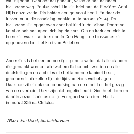
wat Hij deed. Wanneer dat gebeurt, vallen er een heleboel
blokkades weg. Paulus schrijft in zijn brief aan de Efeziërs: Want
Hij is onze vrede. Die beiden een gemaakt heeft. En door de
tussenmuur, die scheiding maakte, af te breken (2:14). De
blokkades zijn opgeheven door het kind in de kribbe. Daarmee
komt er ook een appel richting de kerk. Om de kerk een plek te
laten zijn waar – anders dan in Den Haag – de blokkades zijn
opgeheven door het kind van Betlehem.
Anderzijds is het een bemoediging om te weten dat alle plannen
die gemaakt worden, alle wetten die bedacht worden en alle
doelstellingen en ambities die het komende kabinet heeft,
gebeuren in diezelfde tijd, de tijd van Gods welbehagen.
Daarmee zit er ook een beperking aan de macht en het gezag
van de overheid. Deze zijn niet ongelimiteerd. God heeft toen en
daar in Jezus Christus de tijd voorgoed veranderd. Het is
immers 2025 na Christus.
Albert-Jan Dorst, Surhuisterveen