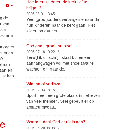
Hoe leren kinderen de kerk lief te
krijgen?
Empty
2026-08-01 13:45:11
ag de
Veel (groot)ouders verlangen ernaar dat
er van
hun kinderen naar de kerk gaan. Niet
 een
alleen omdat het...
 zo arm
God geeft groei (en bloei)
e morgen
2026-07-18 10:22:16
 kunnen
Terwijl ik dit schrijf, staat buiten een
n?
aanhangwagen vol met snoeiafval te
el aan
wachten om naar de...
gaan en
t ik heb
Winnen of verliezen
2026-07-03 18:15:03
Sport heeft een grote plaats in het leven
van veel mensen. Veel gebeurt er op
amateurniveau....
de
Waarom doet God er niets aan?
2026-06-20 08:08:37