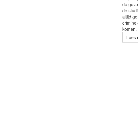
de gevo
de studi
altijd g
crimine
komen, 
Lees 