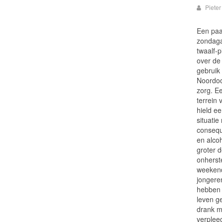
Pieter
Een paa
zondaga
twaalf-p
over de
gebruik
Noordoos
zorg. E
terrein 
hield e
situatie
consequ
en alco
groter 
onherst
weekend
jongere
hebben 
leven g
drank m
verpleeg