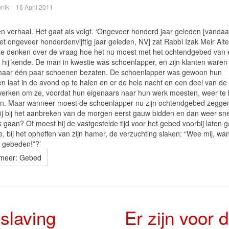
nnik
16 April 2011
een verhaal. Het gaat als volgt. ‘Ongeveer honderd jaar geleden [vanda
et ongeveer honderdenvijftig jaar geleden, NV] zat Rabbi Izak Meir Alt
te denken over de vraag hoe het nu moest met het ochtendgebed van
 hij kende. De man in kwestie was schoenlapper, en zijn klanten waren
maar één paar schoenen bezaten. De schoenlapper was gewoon hun
n laat in de avond op te halen en er de hele nacht en een deel van d
werken om ze, voordat hun eigenaars naar hun werk moesten, weer te
en. Maar wanneer moest de schoenlapper nu zijn ochtendgebed zegge
ij bij het aanbreken van de morgen eerst gauw bidden en dan weer sn
 gaan? Of moest hij de vastgestelde tijd voor het gebed voorbij laten 
e, bij het opheffen van zijn hamer, de verzuchting slaken: “Wee mij, wan
t gebeden!”?’
meer: Gebed
slaving
Er zijn voor 