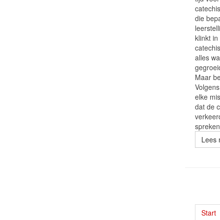
catechi
die bep
leerstel
klinkt i
catechi
alles w
gegroei
Maar be
Volgens
elke mi
dat de 
verkeerd
spreken
Lees 
Start