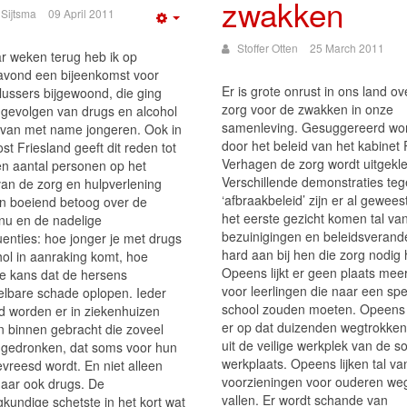
zwakken
 Sijtsma
09 April 2011
Empty
Stoffer Otten
25 March 2011
r weken terug heb ik op
vond een bijeenkomst voor
Er is grote onrust in ons land ov
lussers bijgewoond, die ging
zorg voor de zwakken in onze
 gevolgen van drugs en alcohol
samenleving. Gesuggereerd wor
 van met name jongeren. Ook in
door het beleid van het kabinet 
t Friesland geeft dit reden tot
Verhagen de zorg wordt uitgekl
en aantal personen op het
Verschillende demonstraties teg
van de zorg en hulpverlening
‘afbraakbeleid’ zijn er al gewees
en boeiend betoog over de
het eerste gezicht komen tal va
 nu en de nadelige
bezuinigingen en beleidsverand
enties: hoe jonger je met drugs
hard aan bij hen die zorg nodig
hol in aanraking komt, hoe
Opeens lijkt er geen plaats meer 
de kans dat de hersens
voor leerlingen die naar een spe
elbare schade oplopen. Ieder
school zouden moeten. Opeens li
 worden er in ziekenhuizen
er op dat duizenden wegtrokke
n binnen gebracht die zoveel
uit de veilige werkplek van de so
gedronken, dat soms voor hun
werkplaats. Opeens lijken tal va
evreesd wordt. En niet alleen
voorzieningen voor ouderen weg
aar ook drugs. De
vallen. Er wordt schande van
kundige schetste in het kort wat