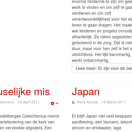
enorme hindernis te zijn om ge
werk te vinden en om zelf te ga
verdienen en om zelf
verantwoordelijkheid voor het e
leven te gaan dragen. Het maak
wat kinderen en jongelui onnodi
afhankelijk. Ze raken opgeslote
geïsoleerd in de zorg. Dat is nie
duur, maar voor hen zelf is het 
uitzichtloos. Het lijkt barmhartig
werkt onbarmhartig.
Lees meer: Er zijn voor de z
selijke mis
Japan
 Steensma
02 April 2011
René Nicolai
18 March 2011
Empty
idelbergse Catechismus noemt
Er blijft Japan niet veel bespaar
aristieviering van de kerk van
aardbeving, een tsunami, tekor
n vervloekte afgoderij. Een
stroom en drinkwater, lage