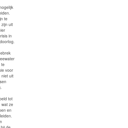
ogelijk
eiden.
jn te
ijn uit
ier
isis in
doorlog.
gebrek
zeewater
 te
sie voor
niet uit
nsen
.
beld tot
 wat ze
pen en
leiden.
n
bij de