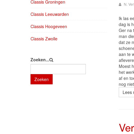
Classis Groningen
N. Ve
Classis Leeuwarden
Ik las 
dag is h
Classis Hoogeveen
Ger na 
man die
Classis Zwolle
dat ze 
schoene
aan te 
Zoeken...
aflever
Moest h
het werk
af en to
Zoeken
nog nie
Lees 
Ver