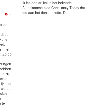
Ik las een artikel in het bekende
Amerikaanse blad Christianity Today dat
me aan het denken zette. De...
Empty
er de
dt dat
Rutte-
eed.
en het
t. Zo op
n
eringen
 hebben.
te zijn
ciale
jkt het
n worden
ciale
n
 te