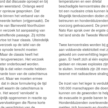
ord dat discussie oproept en bij
temperaturen en een drietal
n weerstand. Onlangs werd
beschadigde kerncentrales die m
r opnieuw gesproken. Dat
tot een nucleaire crisis kunnen l
e binnen het verband van de
Mogelijk tienduizenden doden zi
meerde kerken (vrijgemaakt). De
betreuren en honderdduizenden z
e van Barneveld-Voorthuizen
voorzorg geëvacueerd. De prem
n verzoek tot aanpassing van
Nato Kan sprak over de ergste cr
treffende passage. Zij richtte
het land sinds de Tweede Werel
rtoe tot haar classis. Uiteindelijk
 verzoek op de tafel van de
Twee kerncentrales worden bij 
e synode terecht moeten
aan voldoende elektriciteit met 
Maar de classis heeft het
gekoeld om oververhitting tegen
 terugverwezen. Het verzoek
gaan. Er heeft zich al één explo
eter onderbouwd worden.
gedaan en nieuwe explosies zijn 
lijk is dat velen moeite hebben
te sluiten. Inmiddels zijn 28 me
harde toon van de catechismus
besmet met radioactieve straling
punt. Maar we moeten ermee
dat in deze formulering de tijd
De inzet van het leger is verdub
lt waarin de catechismus is
100.000 manschappen die doen
. Het woord 'vervloekt' is
kunnen om de gewonden te hel
ijnlijk opgenomen in reactie op
de evacuatie in goede banen te 
 vervloekingen die Rome korte
Honderdduizenden overlevende
r de verschijning van de
melden zich hongerig en dorstig 