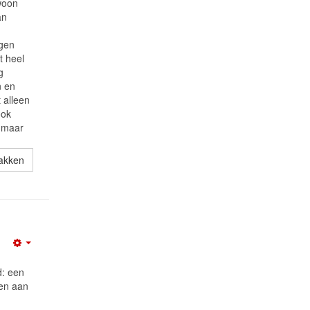
woon
an
igen
t heel
g
n en
t alleen
ook
, maar
wakken
Empty
d: een
ten aan