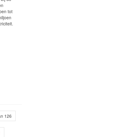
en
en tot
iljoen
iciteit.
an 126
2