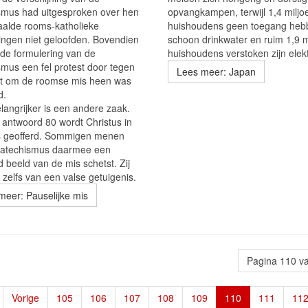
smus had uitgesproken over hen
opvangkampen, terwijl 1,4 miljo
aalde rooms-katholieke
huishoudens geen toegang hebb
lingen niet geloofden. Bovendien
schoon drinkwater en ruim 1,9 m
n de formulering van de
huishoudens verstoken zijn elektr
smus een fel protest door tegen
Lees meer: Japan
at om de roomse mis heen was
d.
langrijker is een andere zaak.
 antwoord 80 wordt Christus in
s geofferd. Sommigen menen
catechismus daarmee een
 beeld van de mis schetst. Zij
 zelfs van een valse getuigenis.
meer: Pauselijke mis
Pagina 110 v
Vorige
105
106
107
108
109
110
111
11