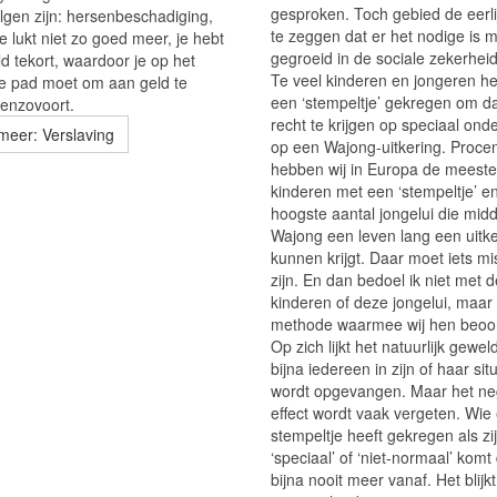
gesproken. Toch gebied de eerli
lgen zijn: hersenbeschadiging,
te zeggen dat er het nodige is m
e lukt niet zo goed meer, je hebt
gegroeid in de sociale zekerheid
eld tekort, waardoor je op het
Te veel kinderen en jongeren h
le pad moet om aan geld te
een ‘stempeltje’ gekregen om 
enzovoort.
recht te krijgen op speciaal onde
meer: Verslaving
op een Wajong-uitkering. Proce
hebben wij in Europa de meeste
kinderen met een ‘stempeltje’ e
hoogste aantal jongelui die mid
Wajong een leven lang een uitke
kunnen krijgt. Daar moet iets m
zijn. En dan bedoel ik niet met 
kinderen of deze jongelui, maar
methode waarmee wij hen beoo
Op zich lijkt het natuurlijk gewel
bijna iedereen in zijn of haar sit
wordt opgevangen. Maar het ne
effect wordt vaak vergeten. Wie
stempeltje heeft gekregen als zi
‘speciaal’ of ‘niet-normaal’ komt
bijna nooit meer vanaf. Het blijk