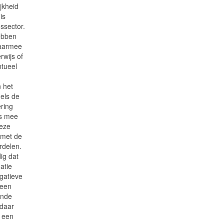
jkheid
is
ssector.
ebben
daarmee
rwijs of
ntueel
n het
dels de
ring
is mee
deze
 met de
rdelen.
dig dat
uatie
gatieve
 een
jnde
 daar
t een