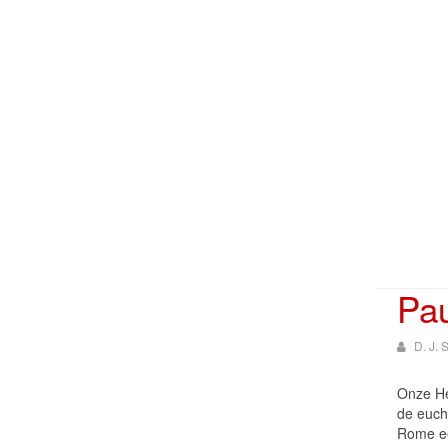
Pau
D. J.
Onze He
de euch
Rome ee