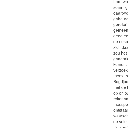
hard wo
sommige
daarove
gebeurd
gerefor
gemeent
deed ee
de desbe
zich daa
zou het
general
komen. 
verzoek
moest b
Begrijpe
met de 
op dit 
rekenen 
meespee
ontstaan
waarsch
de vele
tijd vóó