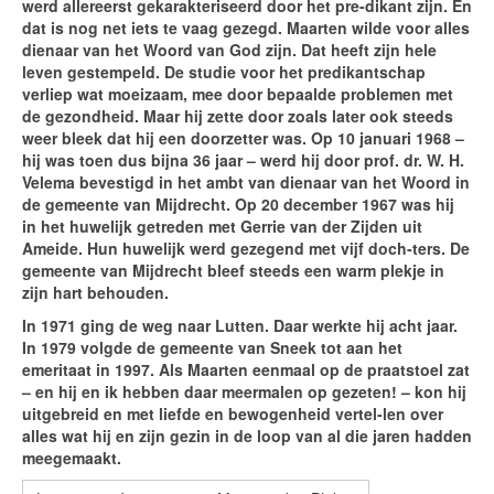
werd allereerst gekarakteriseerd door het pre-dikant zijn. En
dat is nog net iets te vaag gezegd. Maarten wilde voor alles
dienaar van het Woord van God zijn. Dat heeft zijn hele
leven gestempeld. De studie voor het predikantschap
verliep wat moeizaam, mee door bepaalde problemen met
de gezondheid. Maar hij zette door zoals later ook steeds
weer bleek dat hij een doorzetter was. Op 10 januari 1968 –
hij was toen dus bijna 36 jaar – werd hij door prof. dr. W. H.
Velema bevestigd in het ambt van dienaar van het Woord in
de gemeente van Mijdrecht. Op 20 december 1967 was hij
in het huwelijk getreden met Gerrie van der Zijden uit
Ameide. Hun huwelijk werd gezegend met vijf doch-ters. De
gemeente van Mijdrecht bleef steeds een warm plekje in
zijn hart behouden.
In 1971 ging de weg naar Lutten. Daar werkte hij acht jaar.
In 1979 volgde de gemeente van Sneek tot aan het
emeritaat in 1997. Als Maarten eenmaal op de praatstoel zat
– en hij en ik hebben daar meermalen op gezeten! – kon hij
uitgebreid en met liefde en bewogenheid vertel-len over
alles wat hij en zijn gezin in de loop van al die jaren hadden
meegemaakt.