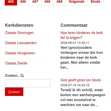
485
486
487
488
489
Volgende
Einde
Kerkdiensten
Commentaar
Classis Groningen
Hoe leren kinderen de kerk
lief te krijgen?
Classis Leeuwarden
2026-08-01 13:45:11
Veel (groot)ouders
verlangen ernaar dat hun
Classis Hoogeveen
kinderen naar de kerk
gaan. Niet alleen omdat
Classis Zwolle
het...
Zoeken...
God geeft groei (en bloei)
2026-07-18 10:22:16
Terwijl ik dit schrijf, staat
Zoeken
buiten een aanhangwagen
vol met snoeiafval te
wachten om naar de...