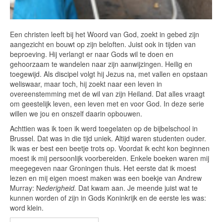
Een christen leeft bij het Woord van God, zoekt in gebed zijn
aangezicht en bouwt op zijn beloften. Juist ook in tijden van
beproeving. Hij verlangt er naar Gods wil te doen en
gehoorzaam te wandelen naar zijn aanwijzingen. Heilig en
toegewijd. Als discipel volgt hij Jezus na, met vallen en opstaan
weliswaar, maar toch, hij zoekt naar een leven in
overeenstemming met de wil van zijn Heiland. Dat alles vraagt
om geestelijk leven, een leven met en voor God. In deze serie
willen we jou en onszelf daarin opbouwen.
Achttien was ik toen ik werd toegelaten op de bijbelschool in
Brussel. Dat was in die tijd uniek. Altijd waren studenten ouder.
Ik was er best een beetje trots op. Voordat ik echt kon beginnen
moest ik mij persoonlijk voorbereiden. Enkele boeken waren mij
meegegeven naar Groningen thuis. Het eerste dat ik moest
lezen en mij eigen moest maken was een boekje van Andrew
Murray: N
ederigheid.
Dat kwam aan. Je meende juist wat te
kunnen worden of zijn in Gods Koninkrijk en de eerste les was:
word klein.