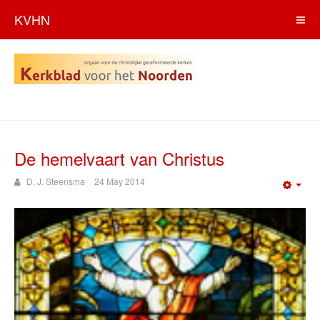
KVHN
De hemelvaart van Christus
D. J. Steensma
24 May 2014
Emp