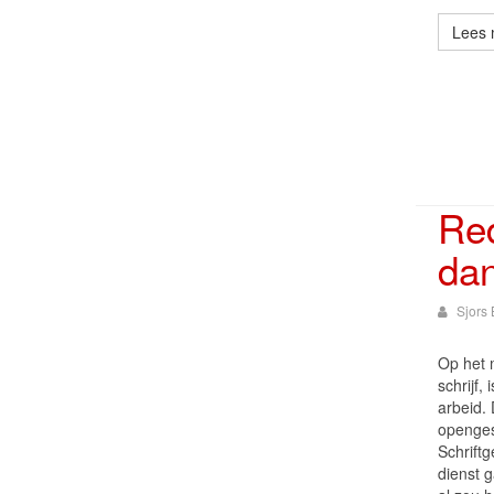
Lees 
Re
da
Sjors 
Op het 
schrijf,
arbeid. 
openges
Schriftg
dienst 