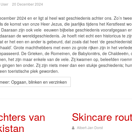
 User
20 December 2024
december 2024 en er ligt al heel wat geschiedenis achter ons. Zo’n twe
ds de komst van onze Heer Jezus, die jaarlijks tijdens het Kerstfeest wo
. Daaraan zijn ook vele
eeuwen bijbelse geschiedenis voorafgegaan e
 daaraan de wereldgeschiedenis. Je hoeft niet echt een historicus te zij
at er het een en ander is gebeurd, dat zoals dat heet ‘de geschiedenis
haald’. Grote machthebbers met even zo grote rijken zijn in het verled
epasseerd. De Grieken, de Romeinen, de Babyloniërs, de Chaldeeën, 
en, het zijn maar enkele van de vele. Zij kwamen op, beleefden roemr
n gingen ten onder. Zij zijn niets meer dan een stukje geschiedenis; hun 
 een toeristische plek geworden.
meer: Opgaan, blinken en verzinken
hters van
Skincare rou
istan
Albert-Jan Dorst