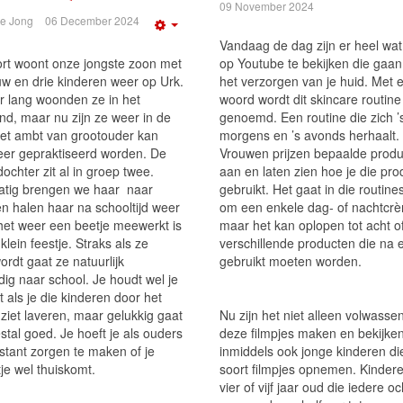
09 November 2024
de Jong
06 December 2024
Empty
Vandaag de dag zijn er heel wat 
ort woont onze jongste zoon met
op Youtube te bekijken die gaan
uw en drie kinderen weer op Urk.
het verzorgen van je huid. Met 
ar lang woonden ze in het
woord wordt dit skincare routine
nd, maar nu zijn ze weer in de
genoemd. Een routine die zich ’
Het ambt van grootouder kan
morgens en ’s avonds herhaalt.
er gepraktiseerd worden. De
Vrouwen prijzen bepaalde prod
ochter zit al in groep twee.
aan en laten zien hoe je die pr
tig brengen we haar
naar
gebruikt. Het gaat in die routines
en halen haar na schooltijd weer
om een enkele dag- of nachtcr
 het weer een beetje meewerkt is
maar het kan oplopen tot acht o
klein feestje. Straks als ze
verschillende producten die na 
ordt gaat ze natuurlijk
gebruikt moeten worden.
dig naar school. Je houdt wel je
t als je die kinderen door het
ziet laveren, maar gelukkig gaat
Nu zijn het niet alleen volwasse
tal goed. Je hoeft je als ouders
deze filmpjes maken en bekijken.
stant zorgen te maken of je
inmiddels ook jonge kinderen die
je wel thuiskomt.
soort filmpjes opnemen. Kinder
vier of vijf jaar oud die iedere o