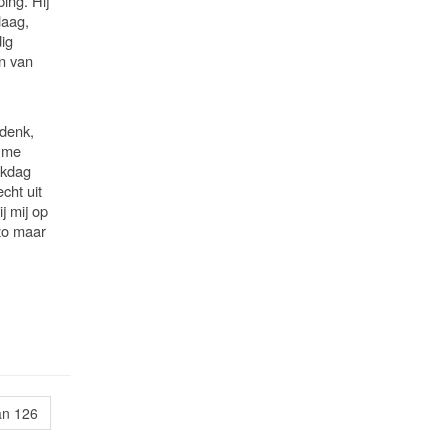
ing. Hij
daag,
dig
n van
 denk,
j me
nkdag
cht uit
j mij op
 zo maar
an 126