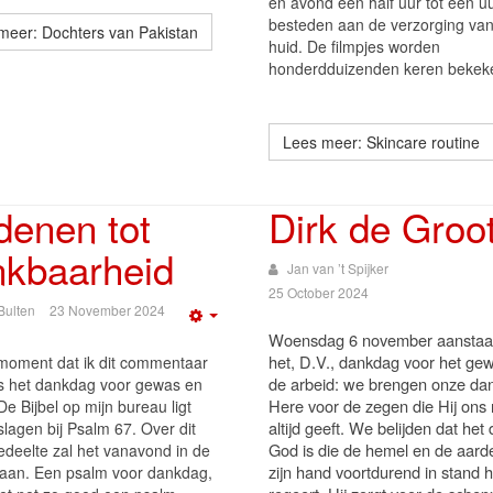
en avond een half uur tot een u
besteden aan de verzorging va
meer: Dochters van Pakistan
huid. De filmpjes worden
honderdduizenden keren bekek
Lees meer: Skincare routine
denen tot
Dirk de Groo
nkbaarheid
Jan van ’t Spijker
25 October 2024
Bulten
23 November 2024
Empty
Woensdag 6 november aanstaa
het, D.V., dankdag voor het ge
moment dat ik dit commentaar
de arbeid: we brengen onze dan
 is het dankdag voor gewas en
Here voor de zegen die Hij ons
De Bijbel op mijn bureau ligt
altijd geeft. We belijden dat het
lagen bij Psalm 67. Over dit
God is die de hemel en de aard
edeelte zal het vanavond in de
zijn hand voortdurend in stand 
gaan. Een psalm voor dankdag,