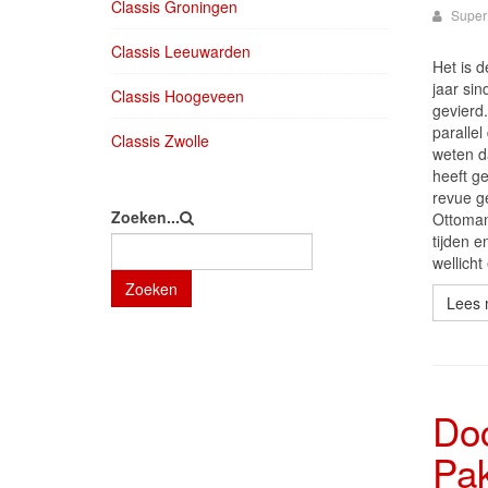
Classis Groningen
Super
Classis Leeuwarden
Het is 
jaar sin
Classis Hoogeveen
gevierd
parallel
Classis Zwolle
weten d
heeft ge
revue g
Zoeken...
Ottoman
tijden e
wellicht
Zoeken
Lees 
Doc
Pak