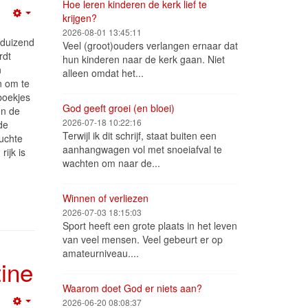
Hoe leren kinderen de kerk lief te
krijgen?
Empty
2026-08-01 13:45:11
eduizend
Veel (groot)ouders verlangen ernaar dat
rdt
hun kinderen naar de kerk gaan. Niet
n
alleen omdat het...
n om te
boekjes
God geeft groei (en bloei)
en de
2026-07-18 10:22:16
de
Terwijl ik dit schrijf, staat buiten een
uchte
aanhangwagen vol met snoeiafval te
rijk is
wachten om naar de...
Winnen of verliezen
2026-07-03 18:15:03
Sport heeft een grote plaats in het leven
van veel mensen. Veel gebeurt er op
amateurniveau....
tine
Waarom doet God er niets aan?
2026-06-20 08:08:37