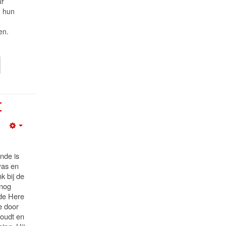
ur
n hun
en.
t
Empty
nde is
was en
k bij de
 nog
 de Here
e door
houdt en