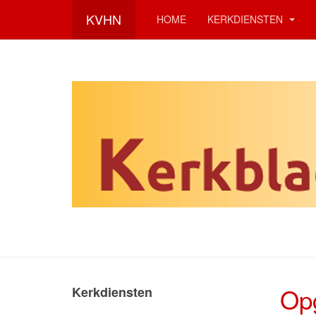
KVHN
HOME
KERKDIENSTEN
Opg
Kerkdiensten