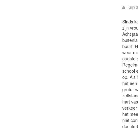
Krijn 
Sinds k
zijn vro
Acht ja
buitenla
buurt. 
weer me
oudste d
Regelma
school 
op. Als
het een 
groter w
zelfstan
hart vas
verkeer 
het mees
niet con
dochtert