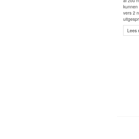
al zou 
kunnen z
vers 2 
uitgesp
Lees 