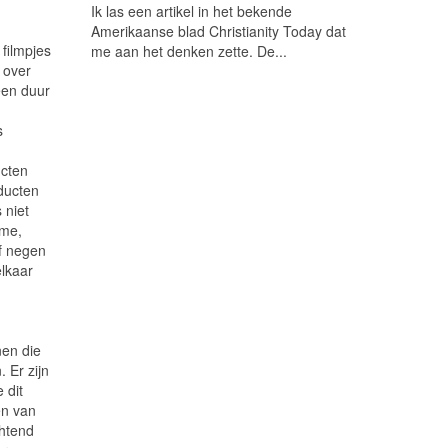
Empty
Ik las een artikel in het bekende
Amerikaanse blad Christianity Today dat
filmpjes
me aan het denken zette. De...
 over
een duur
s
ucten
oducten
 niet
ème,
f negen
elkaar
nen die
 Er zijn
 dit
en van
chtend