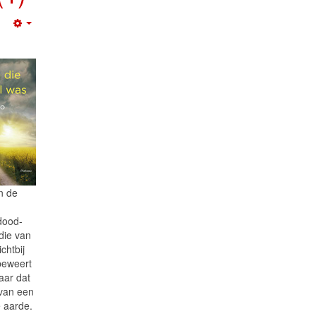
Empty
n de
n
-dood-
die van
chtbij
beweert
aar dat
 van een
e aarde.