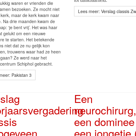
tot dankbaarheid.
lukkig waren er vrienden die
amen bezoeken. Ze mocht niet
Lees meer: Verslag classis Zw
 kerk, maar de kerk kwam naar
e. Na drie maanden kwam de
p: ‘je bent vrij’. Het was haar
t gelukt om een nieuwe
re te starten. Het betekende
s niet dat ze nu gelijk kon
ken, trouwens waar had ze heen
gaan? Ze werd naar het
ecentrum Schiphol gebracht.
meer: Pakistan 3
slag
Een
rjaarsvergadering
neurochirurg
ssis
een dominee
ogeveen
een jongetje 