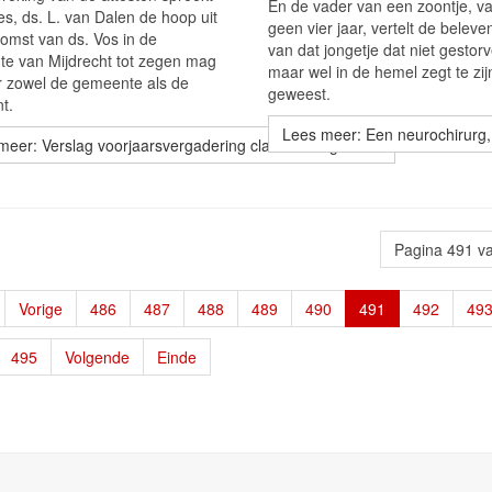
En de vader van een zoontje, v
es, ds. L. van Dalen de hoop uit
geen vier jaar, vertelt de beleve
komst van ds. Vos in de
van dat jongetje dat niet gestorv
e van Mijdrecht tot zegen mag
maar wel in de hemel zegt te zij
or zowel de gemeente als de
geweest.
t.
Lees meer: Een neurochirurg,
meer: Verslag voorjaarsvergadering classis Hoogeveen
Pagina 491 v
Vorige
486
487
488
489
490
491
492
49
495
Volgende
Einde