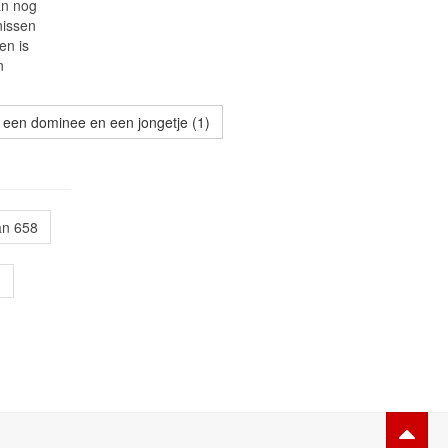
an nog
nissen
en is
n
 een dominee en een jongetje (1)
an 658
3