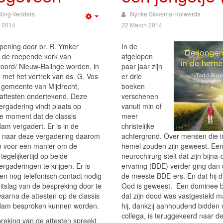
sting-Vedders
Nynke Sikkema-Holwerda
Empty
 2014
22 March 2014
pening door br. R. Ymker
In de
de roepende kerk van
afgelopen
oord/ Nieuw-Balinge worden, in
paar jaar zijn
 met het vertrek van ds. G. Vos
er drie
 gemeente van Mijdrecht,
boeken
 attesten ondertekend. Deze
verschenen
ergadering vindt plaats op
vanuit min of
de moment dat de classis
meer
am vergadert. Er is in de
christelijke
 naar deze vergadering daarom
achtergrond. Over mensen die i
 voor een manier om de
hemel zouden zijn geweest. Ee
tegelijkertijd op beide
neurochirurg stelt dat zijn bijna
ergaderingen te krijgen. Er is
ervaring (BDE) verder ging dan 
en nog telefonisch contact nodig
de meeste BDE-ers. En dat hij di
itslag van de bespreking door te
God is geweest. Een dominee 
aarna de attesten op de classis
dat zijn dood was vastgesteld m
dam besproken kunnen worden.
hij, dankzij aanhoudend bidden
collega, is teruggekeerd naar d
reking van de attesten spreekt