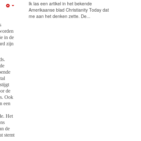
Ik las een artikel in het bekende
Empty
Amerikaanse blad Christianity Today dat
me aan het denken zette. De...
s
 worden
e in de
urd zijn
ds.
 de
oende
tal
tijgt
or de
is. Ook
n een
de. Het
ons
an de
t stemt