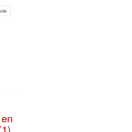
olle
,
 en
(1)