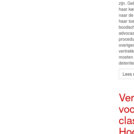
zijn. Ge
haar kw
naar de
haar to
boodscha
advocaa
procedu
overigen
vertrek
moeten 
detenti
Lees 
Ver
voo
cla
Ho