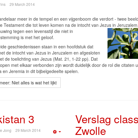
rins
29 March 2014
ndelaar meer in de tempel en een vijgenboom die verdort - twee beeld
e Testament die tot leven komen na de intocht van Jezus in Jeruzalem.
huwing tegen
een levensstijl die niet in
stemming is met het geloof.
ide geschiedenissen staan in een hoofdstuk dat
met de intocht van Jezus in Jeruzalem en afgesloten
t de toelichting van Jezus (Mat. 21, 1-22 pp). Dat
open met elkaar verbonden zijn wordt duidelijk door de rol die citaten u
 en Jeremia in dit bijbelgedeelte spelen.
eer: Niet alles is wat het lijkt
istan 3
Verslag class
Zwolle
de Jong
29 March 2014
Empty