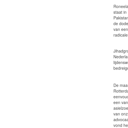
Roneel
staat in
Pakista
de doden
van een
radicale
Jihadgr
Nederlan
lijdens
bedreig
De maan
Rotterd
eenvoud
een van
asielzo
van onz
advocaa
vond he