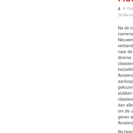
A. Oo
29 March
Na de o
namens 
Nieuwer
verband
naar de
diverse
classisv
hetzelf
Amsterd
aanloop
gekozen
stukken 
classisv
dan alle
om de u
geven w
Amster
Na besp