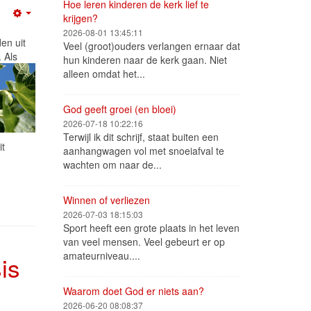
Hoe leren kinderen de kerk lief te
krijgen?
Empty
2026-08-01 13:45:11
en uit
Veel (groot)ouders verlangen ernaar dat
 Als
hun kinderen naar de kerk gaan. Niet
alleen omdat het...
God geeft groei (en bloei)
2026-07-18 10:22:16
Terwijl ik dit schrijf, staat buiten een
it
aanhangwagen vol met snoeiafval te
wachten om naar de...
Winnen of verliezen
2026-07-03 18:15:03
Sport heeft een grote plaats in het leven
van veel mensen. Veel gebeurt er op
amateurniveau....
is
Waarom doet God er niets aan?
2026-06-20 08:08:37