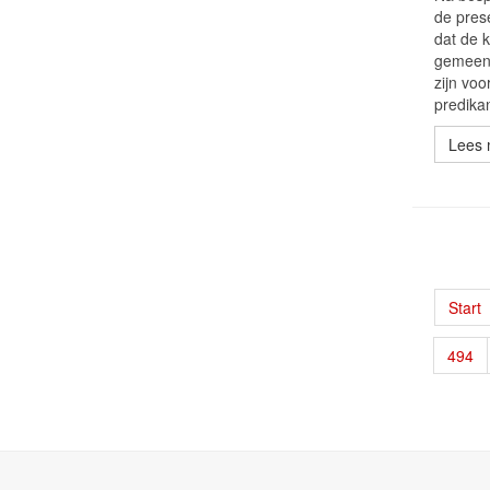
de pres
dat de 
gemeent
zijn vo
predikan
Lees 
Start
494