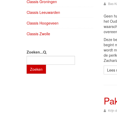
Classis Groningen
Bas K
Classis Leeuwarden
Geen ha
het Oud
Classis Hoogeveen
waarsc
overeen
Classis Zwolle
Deze be
begint 
wordt me
Zoeken...
de perik
Zacharia
Zoeken
Lees m
Pak
Krijn 