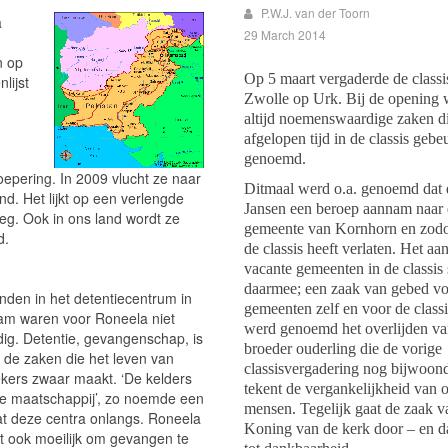
P.W.J. van der Toorn
a
29 March 2014
n op
Op 5 maart vergaderde de classi
lijst
Zwolle op Urk. Bij de opening
altijd noemenswaardige zaken di
afgelopen tijd in de classis gebe
genoemd.
oepering. In 2009 vlucht ze naar
Ditmaal werd o.a. genoemd dat 
d. Het lijkt op een verlengde
Jansen een beroep aannam naar
weg. Ook in ons land wordt ze
gemeente van Kornhorn en zod
d.
de classis heeft verlaten. Het aan
vacante gemeenten in de classis s
daarmee; een zaak van gebed vo
den in het detentiecentrum in
gemeenten zelf en voor de class
am waren voor Roneela niet
werd genoemd het overlijden va
ig. Detentie, gevangenschap, is
broeder ouderling die de vorige
 de zaken die het leven van
classisvergadering nog bijwoon
ekers zwaar maakt. ‘De kelders
tekent de vergankelijkheid van 
e maatschappij’, zo noemde een
mensen. Tegelijk gaat de zaak v
t deze centra onlangs. Roneela
Koning van de kerk door – en da
t ook moeilijk om gevangen te